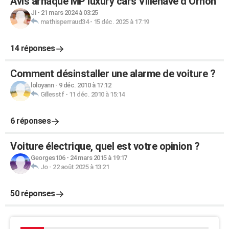
Avis arnaque MP luxury cars Villenave d’Ornon
Ji
-
21 mars 2024 à 03:25
mathisperraud34
-
15 déc. 2025 à 17:19
14 réponses
Comment désinstaller une alarme de voiture ?
loloyann
-
9 déc. 2010 à 17:12
Gillesstf
-
11 déc. 2010 à 15:14
6 réponses
Voiture électrique, quel est votre opinion ?
Georges106
-
24 mars 2015 à 19:17
Jo
-
22 août 2025 à 13:21
50 réponses