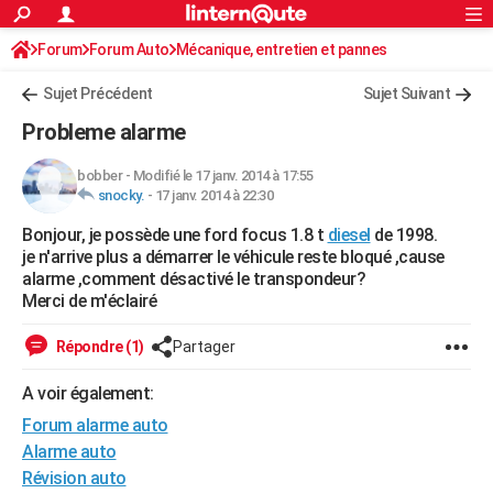
ACTUALITÉS
Forum
Forum Auto
Mécanique, entretien et pannes
Connexion
S'inscrire
Rechercher
Société
Education
Villes
Politique
Faits Divers
Monde
+
SPORT
Sujet Précédent
Sujet Suivant
Football
Cyclisme
Forum
Coupe du monde 2026
Tennis
Rugby
CULTURE
Probleme alarme
TNT
Cinéma
Musique
Programme TV
Streaming
Sorties cinéma
+
FINANCE
bobber
-
Modifié le 17 janv. 2014 à 17:55
snocky.
-
17 janv. 2014 à 22:30
Impôts
Immobilier
Banque
Crédit
Retraite
Epargne
Risques naturels par ville
Assurance
AUTO
Bonjour, je possède une ford focus 1.8 t
diesel
de 1998.
Réserver un essai
Berlines
Forum auto
Essais
Citadines
SUV
+
HIGH-TECH
je n'arrive plus a démarrer le véhicule reste bloqué ,cause
alarme ,comment désactivé le transpondeur?
Meilleur smartphone
Ordinateurs
Guide high-tech
Mobiles
Internet
Jeux vidéo
+
BRICOLAGE
Merci de m'éclairé
Aménagement intérieur
Cuisine
Jardinage
+
Forum
Extérieur
Salle de bains
Rangement
WEEK-END
Répondre (1)
Partager
Escapades
Expositions
Week-end nature
Guides de France
Patrimoine
Musées
+
LIFESTYLE
A voir également:
Forum alarme auto
Bien-être
Mode
+
Art de vivre
Loisirs
Modes de vie
SANTE
Alarme auto
Guide de la santé
Médicaments
+
Alimentation
Maladies
Sommeil
VOYAGE
Révision auto