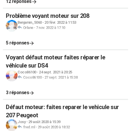
12 réponses
Problème voyant moteur sur 208
Benjamin_5060
-
20 févr. 2022 à 11:53
Orlane
-
7 nov. 2022 à 17:10
5 réponses
Voyant défaut moteur faites réparer le
véhicule sur DS4
Coco86100
-
24 sept. 2021 à 20:25
Coco86100
-
27 sept. 2021 à 15:38
3 réponses
Défaut moteur: faites reparer le vehicule sur
207 Peugeot
Josy
-
29 août 2020 à 15:39
fred.ml
-
29 août 2020 à 18:32