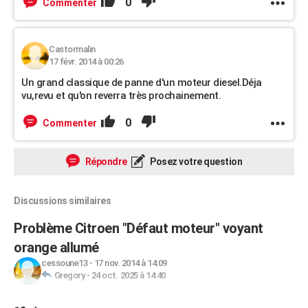
0
Commenter
Castormalin
17 févr. 2014 à 00:26
Un grand classique de panne d'un moteur diesel.Déja
vu,revu et qu'on reverra très prochainement.
0
Commenter
Répondre
Posez votre question
Discussions similaires
Problème Citroen "Défaut moteur" voyant
orange allumé
cessoune13
-
17 nov. 2014 à 14:09
Gregory
-
24 oct. 2025 à 14:40