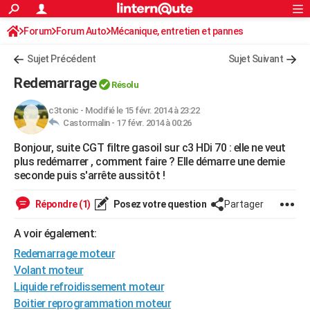
ACTUALITÉS
Forum
Forum Auto
Mécanique, entretien et pannes
Connexion
S'inscrire
Rechercher
Société
Education
Villes
Politique
Faits Divers
Monde
+
SPORT
Sujet Précédent
Sujet Suivant
Football
Cyclisme
Forum
Coupe du monde 2026
Tennis
Rugby
CULTURE
Redemarrage
Résolu
TNT
Cinéma
Musique
Programme TV
Streaming
Sorties cinéma
+
FINANCE
c3tonic
-
Modifié le 15 févr. 2014 à 23:22
Castormalin -
17 févr. 2014 à 00:26
Impôts
Immobilier
Banque
Crédit
Retraite
Epargne
Risques naturels par ville
Assurance
AUTO
Bonjour, suite CGT filtre gasoil sur c3 HDi 70 : elle ne veut
Réserver un essai
Berlines
Forum auto
Essais
Citadines
SUV
+
HIGH-TECH
plus redémarrer , comment faire ? Elle démarre une demie
seconde puis s'arrête aussitôt !
Meilleur smartphone
Ordinateurs
Guide high-tech
Mobiles
Internet
Jeux vidéo
+
BRICOLAGE
Répondre (1)
Posez votre question
Partager
Aménagement intérieur
Cuisine
Jardinage
+
Forum
Extérieur
Salle de bains
Rangement
WEEK-END
A voir également:
Escapades
Expositions
Week-end nature
Guides de France
Patrimoine
Musées
+
LIFESTYLE
Redemarrage moteur
Bien-être
Mode
+
Art de vivre
Loisirs
Modes de vie
Volant moteur
SANTE
Liquide refroidissement moteur
Guide de la santé
Médicaments
+
Alimentation
Maladies
Sommeil
VOYAGE
Boitier reprogrammation moteur