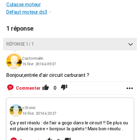
Culasse moteur
City break
Voyage de noces
Climat
Destinations
Voyage nature
Forum
+
PHOTO
Defaut moteur ds3
✓
GUIDES D'ACHAT
1 réponse
BONS PLANS
RÉPONSE 1 / 1
CARTE DE VOEUX
Carte Bonne année
Carte Pâques
Carte de Noël
Carte Saint-Valentin
Carte d'anniversaire
DICTIONNAIRE
Castormalin
16 févr. 2014 à 09:37
Biographies
Expressions
Dictionnaire
Citations
Proverbes
PROGRAMME TV
Bonjour,entrée d'air circuit carburant ?
COPAINS D'AVANT
0
Commenter
Se connecter
Collèges
Universités
Service militaire
S'inscrire
Lycées
Primaires
Entreprises
Avis de recherche
AVIS DE DÉCÈS
c3tonic
FORUM
16 févr. 2014 à 20:27
Lifestyle
Sport
Television
Cinema
Bricolage
Culture
Auto
Voyage
Ça y est résolu : de l'air a gogo dans le circuit !! De plus ou
est placé la poire = bonjour la galets ! Mais bon résolu .