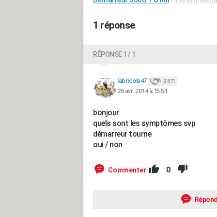
1 réponse
RÉPONSE 1 / 1
labricole47
2 871
26 avr. 2014 à 15:51
bonjour
quels sont les symptômes svp
démarreur tourne
oui / non
0
Commenter
Répond