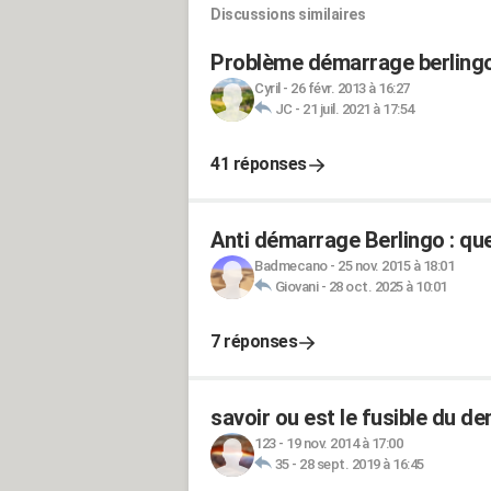
Discussions similaires
Problème démarrage berlingo
Cyril
-
26 févr. 2013 à 16:27
JC
-
21 juil. 2021 à 17:54
41 réponses
Anti démarrage Berlingo : que
Badmecano
-
25 nov. 2015 à 18:01
Giovani
-
28 oct. 2025 à 10:01
7 réponses
savoir ou est le fusible du d
123
-
19 nov. 2014 à 17:00
35
-
28 sept. 2019 à 16:45