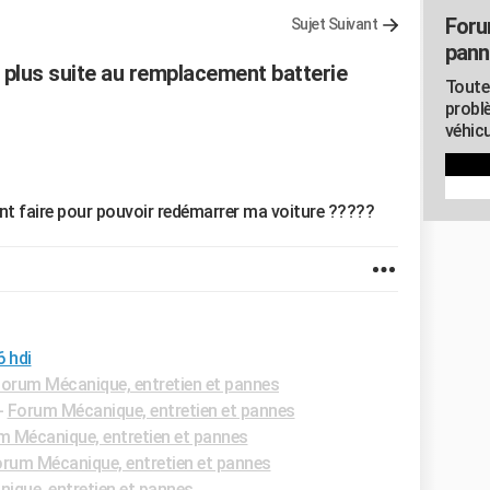
Foru
Sujet Suivant
pann
 plus suite au remplacement batterie
Toute
probl
véhicu
ent faire pour pouvoir redémarrer ma voiture ?????
 hdi
orum Mécanique, entretien et pannes
-
Forum Mécanique, entretien et pannes
m Mécanique, entretien et pannes
rum Mécanique, entretien et pannes
ique, entretien et pannes