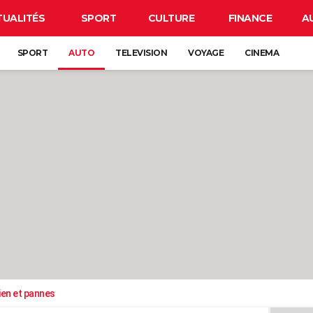
TUALITÉS
SPORT
CULTURE
FINANCE
A
SPORT
AUTO
TELEVISION
VOYAGE
CINEMA
ien et pannes