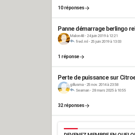
10 réponses
Panne démarrage berlingo rel
Malon48
-
24 juin 2019 à 12:21
fred.ml
-
25 juin 2019 à 13:03
1 réponse
Perte de puissance sur Citroe
gillusma
-
25 nov. 2014 à 23:58
Seaman
-
28 mars 2025 à 10:55
32 réponses
DEVENEZ MEMBRE EN QUELQ