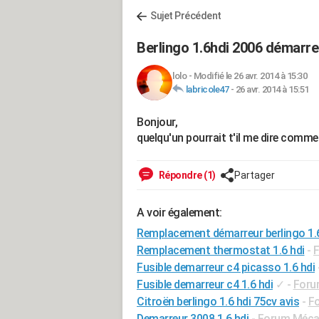
Sujet Précédent
Berlingo 1.6hdi 2006 démarre
lolo
-
Modifié le 26 avr. 2014 à 15:30
labricole47
-
26 avr. 2014 à 15:51
Bonjour,
quelqu'un pourrait t'il me dire comm
Répondre (1)
Partager
A voir également:
Remplacement démarreur berlingo 1.6
Remplacement thermostat 1.6 hdi
-
F
Fusible demarreur c4 picasso 1.6 hdi
Fusible demarreur c4 1.6 hdi
✓
-
Foru
Citroën berlingo 1.6 hdi 75cv avis
-
Fo
Demarreur 3008 1.6 hdi
-
Forum Mécan