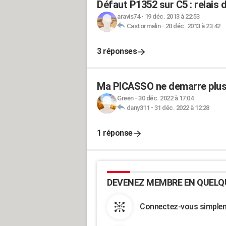
Défaut P1352 sur C5 : relai
aravis74
-
19 déc. 2013 à 22:53
Castormalin
-
20 déc. 2013 à 23:42
3 réponses
Ma PICASSO ne demarre plus
Green
-
30 déc. 2022 à 17:04
dany311
-
31 déc. 2022 à 12:28
1 réponse
DEVENEZ MEMBRE EN QUELQ
Connectez-vous simpleme