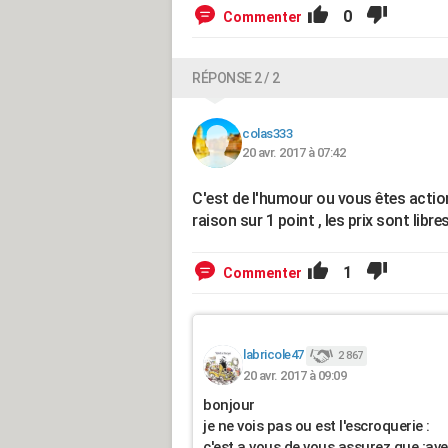
0
Commenter
RÉPONSE 2 / 2
colas333
20 avr. 2017 à 07:42
C'est de l'humour ou vous êtes acti
raison sur 1 point , les prix sont libres
1
Commenter
labricole47
2 867
20 avr. 2017 à 09:09
bonjour
je ne vois pas ou est l'escroquerie :
c'est a vous de vous assurez que ;ave