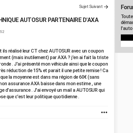
Foru
Sujet Suivant
Toute
HNIQUE AUTOSUR PARTENAIRE D'AXA
démar
l'aut
:52
nt ils réalisé leur CT chez AUTOSUR avec un coupon
ent (mais inutilement) par AXA ? j'en ai fait la triste
onde . J'ai présenté mon véhicule ainsi que le coupon
près réduction de 15% et parait il une petite remise ! Ca
rs que la moyenne est dans ma région de 60€ (sans
mon assurance AXA baisse dans mon estime , une
ge d'assurance . J'ai envoyé un mail a AUTOSUR qui
e que c'est leur politique quotidienne .