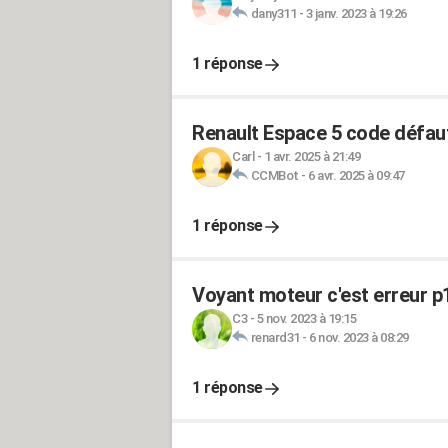
dany311
-
3 janv. 2023 à 19:26
1 réponse
Renault Espace 5 code défau
Carl
-
1 avr. 2025 à 21:49
CCMBot
-
6 avr. 2025 à 09:47
1 réponse
Voyant moteur c'est erreur p
C3
-
5 nov. 2023 à 19:15
renard31
-
6 nov. 2023 à 08:29
1 réponse