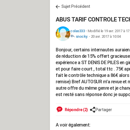
Sujet Précédent
ABUS TARIF CONTROLE TEC
colas333
-
Modifié le 19 avr. 2017 à 17
snocky.
-
20 avr. 2017 à 10:04
Bonjour, certains internautes auraie
de réduction de 15% offert gracieusem
expérience a ST DENIS DE PILES en gir
et pour faire court , total ttc . 75€ a
fait le contrôle technique a 86€ alo
remise) Bref AUTOSUR m'a revue et 
autre offre du même genre et je chan
est resté sans réponse donc je suppos
Répondre (2)
Partager
A voir également: