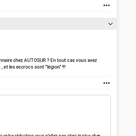
onnaire chez AUTOSUR ? En tout cas vous avez
 , et les escrocs sont "légion" !!!
c votre réduction vous n'allez pas chez le plus cher