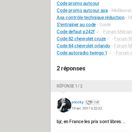
Code promo autosur
Code promo autosur axa
- Meilleure
Axa contrôle technique réduction
- M
S'entrainer au code
- Guide
Code defaut p242f
✓
-
Forum Mécaniq
Code 82 chevrolet cruze
✓
-
Forum Mé
Code 84 chevrolet orlando
-
Forum Mé
Code autoradio twingo 1
✓
-
Forum a
2 réponses
RÉPONSE 1 / 2
snocky.
147
19 avr. 2017 à 22:32
bjr, en France les prix sont libres. ..