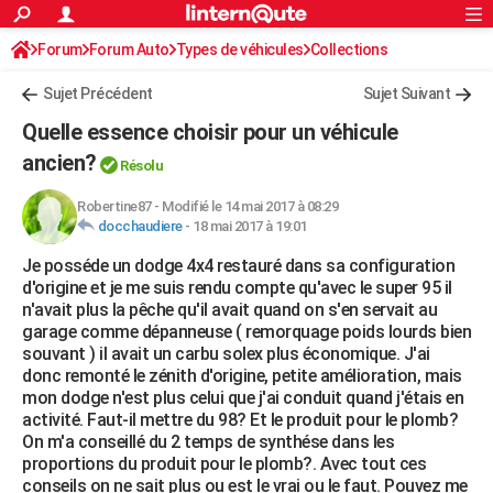
ACTUALITÉS
Forum
Forum Auto
Types de véhicules
Connexion
S'inscrire
Collections
Rechercher
Société
Education
Villes
Politique
Faits Divers
Monde
+
SPORT
Sujet Précédent
Sujet Suivant
Football
Cyclisme
Forum
Coupe du monde 2026
Tennis
Rugby
CULTURE
Quelle essence choisir pour un véhicule
TNT
Cinéma
Musique
Programme TV
Streaming
Sorties cinéma
+
ancien?
FINANCE
Résolu
Impôts
Immobilier
Banque
Crédit
Retraite
Epargne
Risques naturels par ville
Assurance
AUTO
Robertine87
-
Modifié le 14 mai 2017 à 08:29
docchaudiere
-
18 mai 2017 à 19:01
Réserver un essai
Berlines
Forum auto
Essais
Citadines
SUV
+
HIGH-TECH
Je posséde un dodge 4x4 restauré dans sa configuration
d'origine et je me suis rendu compte qu'avec le super 95 il
Meilleur smartphone
Ordinateurs
Guide high-tech
Mobiles
Internet
Jeux vidéo
+
BRICOLAGE
n'avait plus la pêche qu'il avait quand on s'en servait au
garage comme dépanneuse ( remorquage poids lourds bien
Aménagement intérieur
Cuisine
Jardinage
+
Forum
Extérieur
Salle de bains
Rangement
WEEK-END
souvant ) il avait un carbu solex plus économique. J'ai
donc remonté le zénith d'origine, petite amélioration, mais
Escapades
Expositions
Week-end nature
Guides de France
Patrimoine
Musées
+
LIFESTYLE
mon dodge n'est plus celui que j'ai conduit quand j'étais en
activité. Faut-il mettre du 98? Et le produit pour le plomb?
Bien-être
Mode
+
Art de vivre
Loisirs
Modes de vie
SANTE
On m'a conseillé du 2 temps de synthése dans les
proportions du produit pour le plomb?. Avec tout ces
Guide de la santé
Médicaments
+
Alimentation
Maladies
Sommeil
VOYAGE
conseils on ne sait plus ou est le vrai ou le faut. Pouvez me