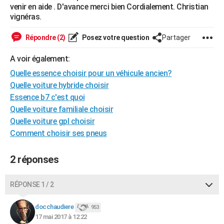
venir en aide . D'avance merci bien Cordialement. Christian
City break
Voyage de noces
Climat
Destinations
Voyage nature
Forum
+
PHOTO
vignéras.
GUIDES D'ACHAT
Répondre (2)
Posez votre question
Partager
BONS PLANS
A voir également:
CARTE DE VOEUX
Quelle essence choisir pour un véhicule ancien?
Quelle voiture hybride choisir
Carte Bonne année
Carte Pâques
Carte de Noël
Carte Saint-Valentin
Carte d'anniversaire
DICTIONNAIRE
Essence b7 c'est quoi
Quelle voiture familiale choisir
Biographies
Expressions
Dictionnaire
Citations
Proverbes
PROGRAMME TV
Quelle voiture gpl choisir
Comment choisir ses pneus
COPAINS D'AVANT
Se connecter
Collèges
Universités
Service militaire
S'inscrire
Lycées
Primaires
Entreprises
Avis de recherche
AVIS DE DÉCÈS
2 réponses
FORUM
RÉPONSE 1 / 2
Lifestyle
Sport
Television
Cinema
Bricolage
Culture
Auto
Voyage
docchaudiere
953
17 mai 2017 à 12:22