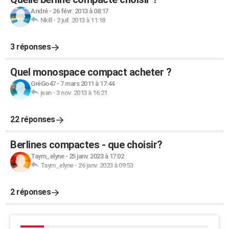
André
-
26 févr. 2013 à 08:17
Nkill
-
2 juil. 2013 à 11:18
3 réponses
Quel monospace compact acheter ?
GréGo47
-
7 mars 2011 à 17:44
jean
-
3 nov. 2013 à 16:21
22 réponses
Berlines compactes - que choisir?
Taym_elyne
-
25 janv. 2023 à 17:02
Taym_elyne
-
26 janv. 2023 à 09:53
2 réponses