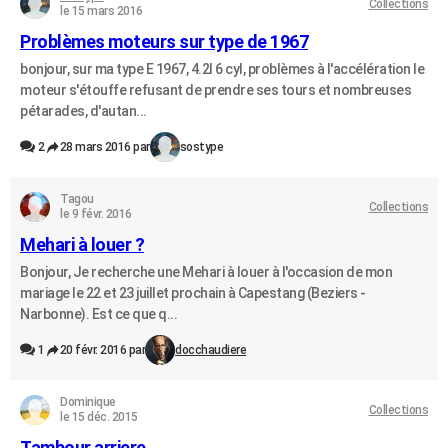
Collections
le 15 mars 2016
Problèmes moteurs sur type de 1967
bonjour, sur ma type E 1967, 4.2l 6 cyl, problèmes à l'accélération le
moteur s'étouffe refusant de prendre ses tours et nombreuses
pétarades, d'autan...
2
28 mars 2016 par
sostype
Tagou
Collections
le 9 févr. 2016
Mehari à louer ?
Bonjour, Je recherche une Mehari à louer à l'occasion de mon
mariage le 22 et 23 juillet prochain à Capestang (Beziers -
Narbonne). Est ce que q...
1
20 févr. 2016 par
docchaudiere
Dominique
Collections
le 15 déc. 2015
Tambour arriere