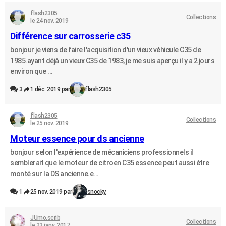
flash2305
Collections
le 24 nov. 2019
Différence sur carrosserie c35
bonjour je viens de faire l'acquisition d'un vieux véhicule C35 de
1985.ayant déjà un vieux C35 de 1983, je me suis aperçu il y a 2 jours
environ que ...
3
1 déc. 2019 par
flash2305
flash2305
Collections
le 25 nov. 2019
Moteur essence pour ds ancienne
bonjour selon l'expérience de mécaniciens professionnels il
semblerait que le moteur de citroen C35 essence peut aussi ètre
monté sur la DS ancienne.e...
1
25 nov. 2019 par
snocky.
JUmo.scrib
Collections
le 23 janv. 2017