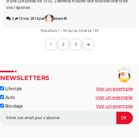
d'une 204 break de 1970. J'aimerai trouver une solution Merci de
vos réponse...
3
15 nov. 2014 par
boum49
Résultats 1 - 50 sur un total de 135
1
2
3
NEWSLETTERS
Voir un exemple
Lifestyle
Voir un exemple
Auto
Voir un exemple
Bricolage