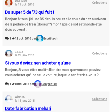
DS17330
Collections
le 11 oct. 2016
Ds super 5 de '73 qui fuit !
Bonjour à tous! j'ai une DS depuis peu et elle coule du nez au niveau
de la pédale de frein (doseur?) mon tapis de sol est inondé et je
dois souvent ...
3
12 oct. 2016 par
Esprittech
zzzzz
Collections
le 28 janv. 2011
Si vous deviez n'en acheter qu'une
Bonjour, Si vous étiez multimillionaire mais que vous ne pouviez
vous acheter qu'une seule voiture, laquelle achèteriez-vous ?
4
8 mai 2016 par
Georges106
Alain65
Collections
le 15 janv. 2015
Date fabrication mehari