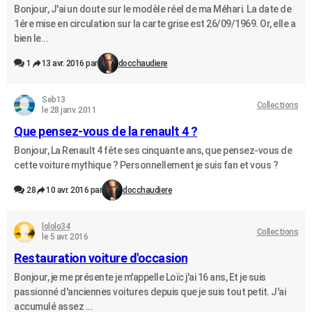
Bonjour, J'ai un doute sur le modèle réel de ma Méhari. La date de
1ére mise en circulation sur la carte grise est 26/09/1969. Or, elle a
bien le...
1
13 avr. 2016 par
docchaudiere
Seb13
Collections
le 28 janv. 2011
Que pensez-vous de la renault 4 ?
Bonjour, La Renault 4 fête ses cinquante ans, que pensez-vous de
cette voiture mythique ? Personnellement je suis fan et vous ?
28
10 avr. 2016 par
docchaudiere
lololo34
Collections
le 5 avr. 2016
Restauration voiture d'occasion
Bonjour, je me présente je m'appelle Loïc j'ai 16 ans, Et je suis
passionné d'anciennes voitures depuis que je suis tout petit. J'ai
accumulé assez ...