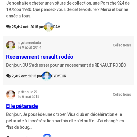
Je souhaite acheter une voiture de collection, une Porsche 924 de
1978 ou 1980. Que pensez-vous de cette voiture ? Merci et bonne
année a tous.
25
4 oct. 2015 par
DAV
systemedudu
Collections
le 9 août 2014
Recensement renault rodéo
Bonjour, OU S'adresser pour un recesement de RENAULT RODÉO
2
2 oct. 2015 par
DYDYEUR
ptitcouic79
Collections
le 6 mai 2015
Elle pétarade
Bonjour, Je possède une citroen Visa club en décélération elle
pétarade à l'accérération parfois elle s'étouffe . J'ai changé les
fins de boug...