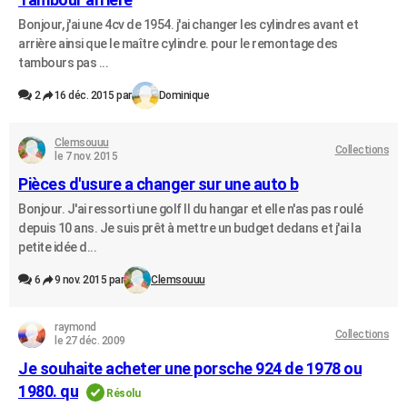
Bonjour, j'ai une 4cv de 1954. j'ai changer les cylindres avant et
arrière ainsi que le maître cylindre. pour le remontage des
tambours pas ...
2
16 déc. 2015 par
Dominique
Clemsouuu
Collections
le 7 nov. 2015
Pièces d'usure a changer sur une auto b
Bonjour. J'ai ressorti une golf II du hangar et elle n'as pas roulé
depuis 10 ans. Je suis prêt à mettre un budget dedans et j'ai la
petite idée d...
6
9 nov. 2015 par
Clemsouuu
raymond
Collections
le 27 déc. 2009
Je souhaite acheter une porsche 924 de 1978 ou
1980. qu
Résolu