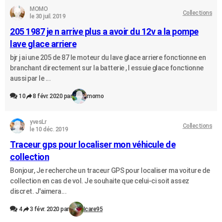
MOMO
Collections
le 30 juil. 2019
205 1987 je n arrive plus a avoir du 12v a la pompe
lave glace arriere
bjr j ai une 205 de 87 le moteur du lave glace arriere fonctionne en
branchant directement sur la batterie , l essuie glace fonctionne
aussi par le ...
10
8 févr. 2020 par
momo
yvesLr
Collections
le 10 déc. 2019
Traceur gps pour localiser mon véhicule de
collection
Bonjour, Je recherche un traceur GPS pour localiser ma voiture de
collection en cas de vol. Je souhaite que celui-ci soit assez
discret. J'aimera...
4
3 févr. 2020 par
Icare95