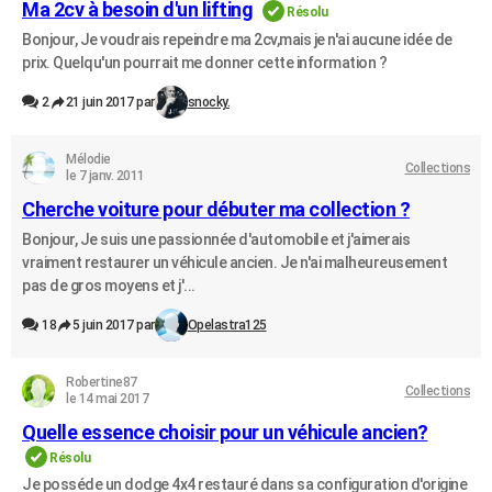
Ma 2cv à besoin d'un lifting
Résolu
Bonjour, Je voudrais repeindre ma 2cv,mais je n'ai aucune idée de
prix. Quelqu'un pourrait me donner cette information ?
2
21 juin 2017 par
snocky.
Mélodie
Collections
le 7 janv. 2011
Cherche voiture pour débuter ma collection ?
Bonjour, Je suis une passionnée d'automobile et j'aimerais
vraiment restaurer un véhicule ancien. Je n'ai malheureusement
pas de gros moyens et j'...
18
5 juin 2017 par
Opelastra125
Robertine87
Collections
le 14 mai 2017
Quelle essence choisir pour un véhicule ancien?
Résolu
Je posséde un dodge 4x4 restauré dans sa configuration d'origine