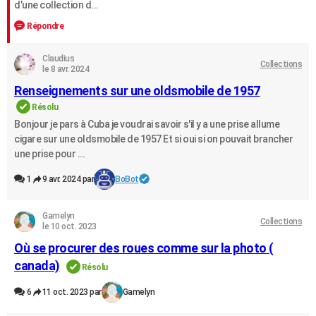
d’une collection d...
Répondre
Claudius
Collections
le 8 avr. 2024
Renseignements sur une oldsmobile de 1957
Résolu
Bonjour je pars à Cuba je voudrai savoir s'il y a une prise allume
cigare sur une oldsmobile de 1957 Et si oui si on pouvait brancher
une prise pour ...
1
9 avr. 2024 par
BoBot
Gamelyn
Collections
le 10 oct. 2023
Où se procurer des roues comme sur la photo (
canada)
Résolu
6
11 oct. 2023 par
Gamelyn