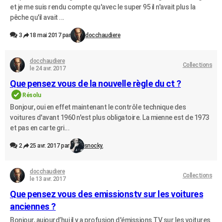
et je me suis rendu compte qu'avec le super 95 il n'avait plus la
pêche qu'il avait ...
3
18 mai 2017 par
docchaudiere
docchaudiere
Collections
le 24 avr. 2017
Que pensez vous de la nouvelle règle du ct ?
Résolu
Bonjour, oui en effet maintenant le contrôle technique des
voitures d'avant 1960 n'est plus obligatoire. La mienne est de 1973
et pas en carte gri...
2
25 avr. 2017 par
snocky.
docchaudiere
Collections
le 13 avr. 2017
Que pensez vous des emissionstv sur les voitures
anciennes ?
Bonjour, aujourd’hui il y a profusion d'émissions TV sur les voitures