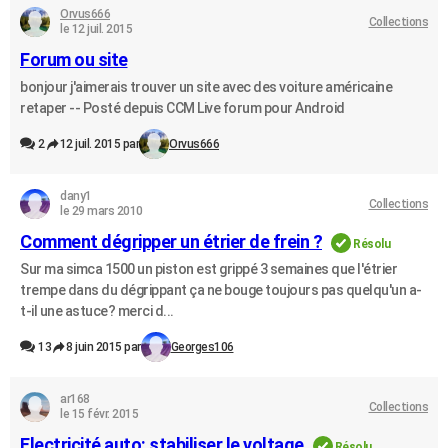
Orvus666
Collections
le 12 juil. 2015
Forum ou site
bonjour j'aimerais trouver un site avec des voiture américaine
retaper -- Posté depuis CCM Live forum pour Android
2
12 juil. 2015 par
Orvus666
dany1
Collections
le 29 mars 2010
Comment dégripper un étrier de frein ?
Résolu
Sur ma simca 1500 un piston est grippé 3 semaines que l'étrier
trempe dans du dégrippant ça ne bouge toujours pas quelqu'un a-
t-il une astuce? merci d...
13
8 juin 2015 par
Georges106
ar168
Collections
le 15 févr. 2015
Electricité auto: stabiliser le voltage
Résolu