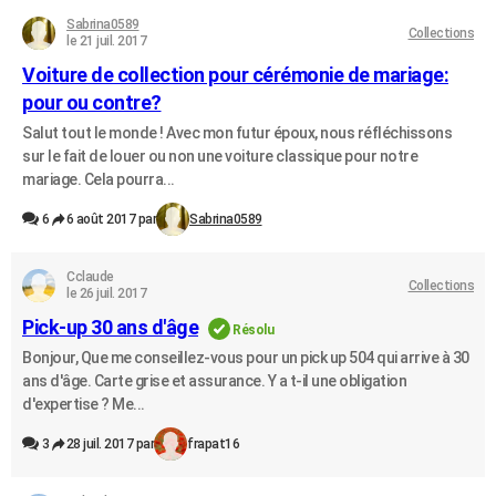
Sabrina0589
Collections
le 21 juil. 2017
Voiture de collection pour cérémonie de mariage:
pour ou contre?
Salut tout le monde ! Avec mon futur époux, nous réfléchissons
sur le fait de louer ou non une voiture classique pour notre
mariage. Cela pourra...
6
6 août 2017 par
Sabrina0589
Cclaude
Collections
le 26 juil. 2017
Pick-up 30 ans d'âge
Résolu
Bonjour, Que me conseillez-vous pour un pick up 504 qui arrive à 30
ans d'âge. Carte grise et assurance. Y a t-il une obligation
d'expertise ? Me...
3
28 juil. 2017 par
frapat16