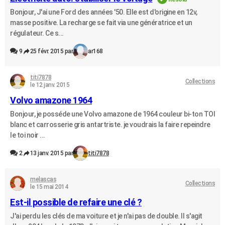
Bonjour, J'ai une Ford des années '50. Elle est d'origine en 12v,
masse positive. La recharge se fait via une génératrice et un
régulateur. Ce s...
9
25 févr. 2015 par
ar168
titi7878
Collections
le 12 janv. 2015
Volvo amazone 1964
Bonjour, je posséde une Volvo amazone de 1964 couleur bi-ton TOI
blanc et carrosserie gris antartriste. je voudrais la faire repeindre
le toi noir ...
2
13 janv. 2015 par
titi7878
melascas
Collections
le 15 mai 2014
Est-il possible de refaire une clé ?
J'ai perdu les clés de ma voiture et je n'ai pas de double. Il s'agit