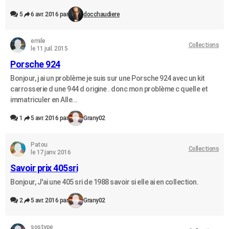
5
6 avr. 2016 par
docchaudiere
emile
Collections
le 11 juil. 2015
Porsche 924
Bonjour, j ai un problème je suis sur une Porsche 924 avec un kit
carrosserie d une 944 d origine . donc mon problème c quelle et
immatriculer en Alle...
1
5 avr. 2016 par
Grany02
Patou
Collections
le 17 janv. 2016
Savoir prix 405sri
Bonjour, J'ai une 405 sri de 1988 savoir si elle ai en collection.
2
5 avr. 2016 par
Grany02
sostype