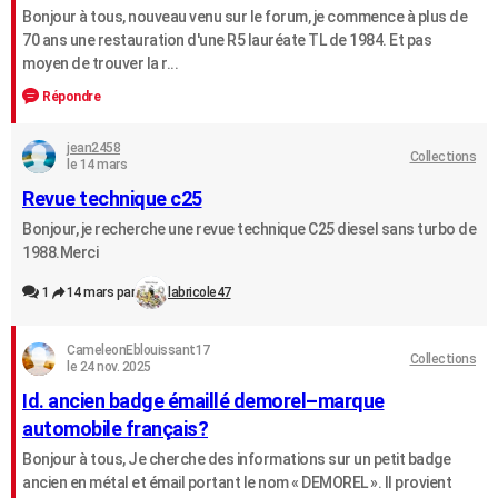
Bonjour à tous, nouveau venu sur le forum, je commence à plus de
City break
Voyage de noces
Climat
Destinations
Voyage nature
Forum
+
PHOTO
70 ans une restauration d'une R5 lauréate TL de 1984. Et pas
moyen de trouver la r...
GUIDES D'ACHAT
Répondre
BONS PLANS
jean2458
Collections
CARTE DE VOEUX
le 14 mars
Revue technique c25
Carte Bonne année
Carte Pâques
Carte de Noël
Carte Saint-Valentin
Carte d'anniversaire
DICTIONNAIRE
Bonjour, je recherche une revue technique C25 diesel sans turbo de
Biographies
Expressions
Dictionnaire
Citations
Proverbes
PROGRAMME TV
1988.Merci
1
14 mars par
labricole47
COPAINS D'AVANT
Se connecter
Collèges
Universités
Service militaire
S'inscrire
Lycées
Primaires
Entreprises
Avis de recherche
AVIS DE DÉCÈS
CameleonEblouissant17
Collections
le 24 nov. 2025
FORUM
Id. ancien badge émaillé demorel–marque
automobile français?
Lifestyle
Sport
Television
Cinema
Bricolage
Culture
Auto
Voyage
Bonjour à tous, Je cherche des informations sur un petit badge
ancien en métal et émail portant le nom « DEMOREL ». Il provient