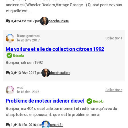
anciennes ( Wheeler Dealers,Vintage Garage...) Quand pensez vous
et quelle est ...
8
24 avr. 2017 par
docchaudiere
liliane gautreau
Collections
le 20 janv. 2017
Ma voiture et elle de collection citroen 1992
Résolu
Bonjour, citroen 1992
3
13 févr. 2017 par
docchaudiere
wad
Collections
le 18 déc. 2016
Problème de moteur indenor diesel
Résolu
Bonjour, ma 404 diesel cale par moment et redémare qu'avec du
starpilote ou en poussant. quel est le probleme.merci
1
18 déc. 2016 par
renard31