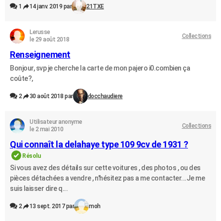
1
14 janv. 2019 par
21TXE
Lerusse
Collections
le 29 août 2018
Renseignement
Bonjour, svp je cherche la carte de mon pajero i0.combien ça
coûte?,
2
30 août 2018 par
docchaudiere
Utilisateur anonyme
Collections
le 2 mai 2010
Qui connaît la delahaye type 109 9cv de 1931 ?
Résolu
Si vous avez des détails sur cette voitures , des photos , ou des
pièces détachées a vendre , n'hésitez pas a me contacter...Je me
suis laisser dire q...
2
13 sept. 2017 par
moh