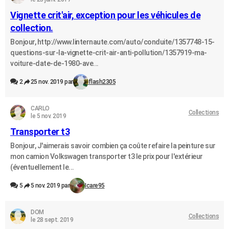
Vignette crit'air, exception pour les véhicules de
collection.
Bonjour, http://www.linternaute.com/auto/conduite/1357748-15-
questions-sur-la-vignette-crit-air-anti-pollution/1357919-ma-
voiture-date-de-1980-ave...
2
25 nov. 2019 par
flash2305
CARLO
Collections
le 5 nov. 2019
Transporter t3
Bonjour, J'aimerais savoir combien ça coûte refaire la peinture sur
mon camion Volkswagen transporter t3 le prix pour l'extérieur
(éventuellement le...
5
5 nov. 2019 par
Icare95
DOM
Collections
le 28 sept. 2019