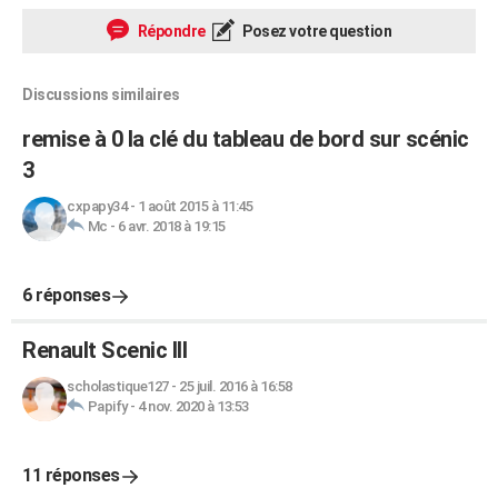
Répondre
Posez votre question
Discussions similaires
remise à 0 la clé du tableau de bord sur scénic
3
cxpapy34
-
1 août 2015 à 11:45
Mc
-
6 avr. 2018 à 19:15
6 réponses
Renault Scenic III
scholastique127
-
25 juil. 2016 à 16:58
Papify
-
4 nov. 2020 à 13:53
11 réponses