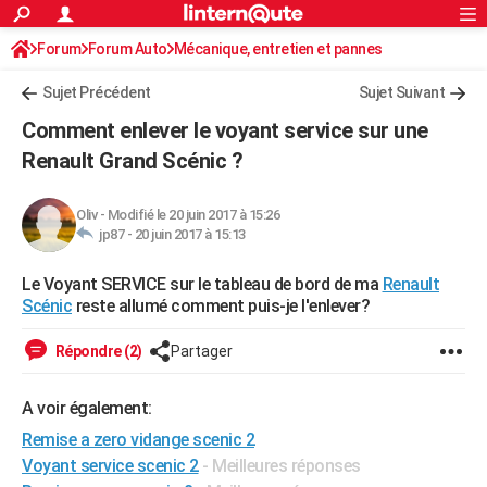
ACTUALITÉS
Forum
Forum Auto
Mécanique, entretien et pannes
Connexion
S'inscrire
Rechercher
Société
Education
Villes
Politique
Faits Divers
Monde
+
SPORT
Sujet Précédent
Sujet Suivant
Football
Cyclisme
Forum
Coupe du monde 2026
Tennis
Rugby
CULTURE
Comment enlever le voyant service sur une
TNT
Cinéma
Musique
Programme TV
Streaming
Sorties cinéma
+
Renault Grand Scénic ?
FINANCE
Impôts
Immobilier
Banque
Crédit
Retraite
Epargne
Risques naturels par ville
Assurance
AUTO
Oliv
-
Modifié le 20 juin 2017 à 15:26
jp87 -
20 juin 2017 à 15:13
Réserver un essai
Berlines
Forum auto
Essais
Citadines
SUV
+
HIGH-TECH
Le Voyant SERVICE sur le tableau de bord de ma
Renault
Meilleur smartphone
Ordinateurs
Guide high-tech
Mobiles
Internet
Jeux vidéo
+
BRICOLAGE
Scénic
reste allumé comment puis-je l'enlever?
Aménagement intérieur
Cuisine
Jardinage
+
Forum
Extérieur
Salle de bains
Rangement
WEEK-END
Répondre (2)
Partager
Escapades
Expositions
Week-end nature
Guides de France
Patrimoine
Musées
+
LIFESTYLE
A voir également:
Bien-être
Mode
+
Art de vivre
Loisirs
Modes de vie
SANTE
Remise a zero vidange scenic 2
Guide de la santé
Médicaments
+
Alimentation
Maladies
Sommeil
Voyant service scenic 2
- Meilleures réponses
VOYAGE