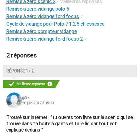
Remise a zero scenic 2
- Meilleures réponses
City break
Voyage de noces
Climat
Destinations
Voyage nature
Forum
+
PHOTO
Remise a zero vidange polo 5
Remise à zéro vidange ford focus
✓
GUIDES D'ACHAT
Cycle de vidange pour Polo 7 1.2 5 ch essence
Remise à zéro compteur vidange
BONS PLANS
Remise à zéro vidange ford focus 2
✓
CARTE DE VOEUX
2 réponses
Carte Bonne année
Carte Pâques
Carte de Noël
Carte Saint-Valentin
Carte d'anniversaire
DICTIONNAIRE
Biographies
Expressions
Dictionnaire
Citations
Proverbes
PROGRAMME TV
RÉPONSE 1 / 2
COPAINS D'AVANT
Meilleure réponse
Se connecter
Collèges
Universités
Service militaire
S'inscrire
Lycées
Primaires
Entreprises
Avis de recherche
AVIS DE DÉCÈS
jp87
20 juin 2017 à 15:13
FORUM
Trouvé sur internet : "tu ouvres ton livre sur le scenic qui se
Lifestyle
Sport
Television
Cinema
Bricolage
Culture
Auto
Voyage
trouve dans ta boite à gants et tu le lis car tout est
expliqué dedans "