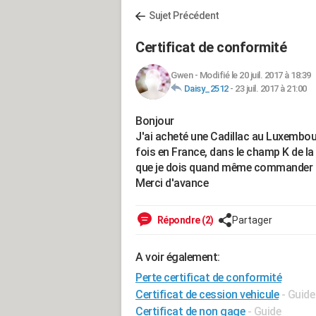
Sujet Précédent
Certificat de conformité
Gwen
-
Modifié le 20 juil. 2017 à 18:39
Daisy_2512
-
23 juil. 2017 à 21:00
Bonjour
J'ai acheté une Cadillac au Luxembour
fois en France, dans le champ K de la 
que je dois quand même commander le
Merci d'avance
Répondre (2)
Partager
A voir également:
Perte certificat de conformité
Certificat de cession vehicule
- Guide
Certificat de non gage
- Guide