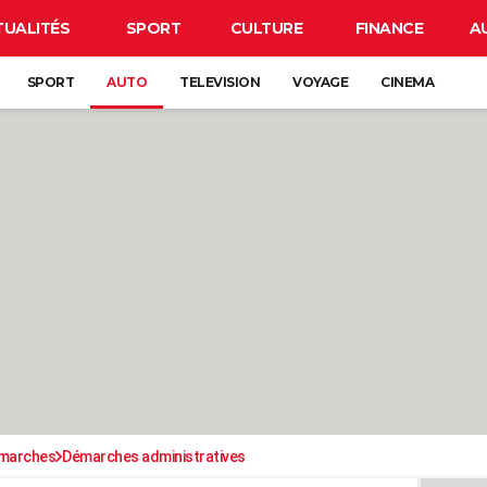
TUALITÉS
SPORT
CULTURE
FINANCE
A
SPORT
AUTO
TELEVISION
VOYAGE
CINEMA
émarches
Démarches administratives