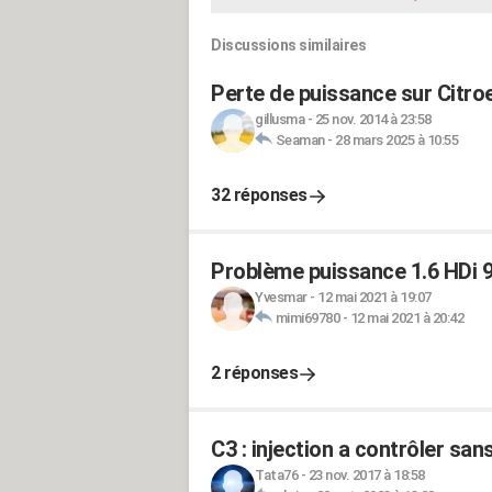
Discussions similaires
Perte de puissance sur Citroe
gillusma
-
25 nov. 2014 à 23:58
Seaman
-
28 mars 2025 à 10:55
32 réponses
Problème puissance 1.6 HDi 9
Yvesmar
-
12 mai 2021 à 19:07
mimi69780
-
12 mai 2021 à 20:42
2 réponses
C3 : injection a contrôler sa
Tata76
-
23 nov. 2017 à 18:58