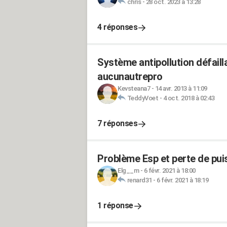
chris
-
28 oct. 2023 à 13:28
4 réponses
Système antipollution défaill
aucunautrepro
Kevsteana7
-
14 avr. 2013 à 11:09
TeddyVoet
-
4 oct. 2018 à 02:43
7 réponses
Problème Esp et perte de pui
Elg__m
-
6 févr. 2021 à 18:00
renard31
-
6 févr. 2021 à 18:19
1 réponse