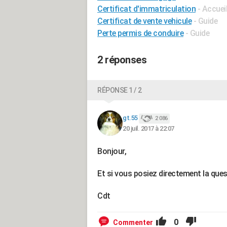
Certificat d'immatriculation
- Accuei
Certificat de vente vehicule
- Guide
Perte permis de conduire
- Guide
2 réponses
RÉPONSE 1 / 2
gt.55
2 086
20 juil. 2017 à 22:07
Bonjour,
Et si vous posiez directement la ques
Cdt
0
Commenter