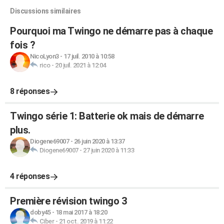
Discussions similaires
Pourquoi ma Twingo ne démarre pas à chaque
fois ?
NicoLyon3
-
17 juil. 2010 à 10:58
rico
-
20 juil. 2021 à 12:04
8 réponses
Twingo série 1: Batterie ok mais de démarre
plus.
Diogene69007
-
26 juin 2020 à 13:37
Diogene69007
-
27 juin 2020 à 11:33
4 réponses
Première révision twingo 3
doby45
-
18 mai 2017 à 18:20
Ciber
-
21 oct. 2019 à 11:22