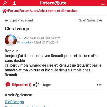
ACTUALITÉS
Forum
Forum Auto
Achat, vente et démarches
Connexion
S'inscrire
Rechercher
Société
Education
Villes
Politique
Faits Divers
Monde
+
SPORT
Démarches administratives
Sujet Précédent
Sujet Suivant
Football
Cyclisme
Forum
Coupe du monde 2026
Tennis
Rugby
CULTURE
Clés twingo
TNT
Cinéma
Musique
Programme TV
Streaming
Sorties cinéma
+
FINANCE
nini
-
Modifié le 22 juil. 2017 à 11:20
snocky.
-
22 juil. 2017 à 20:49
Impôts
Immobilier
Banque
Crédit
Retraite
Epargne
Risques naturels par ville
Assurance
AUTO
Bonjour,
Réserver un essai
Berlines
Forum auto
Essais
Citadines
SUV
+
HIGH-TECH
bonjour,j'ai des soucis avec Renault pour refaire une clés
sans double
Meilleur smartphone
Ordinateurs
Guide high-tech
Mobiles
Internet
Jeux vidéo
+
BRICOLAGE
j'ai perdu mon numéro de clés et Renault ne trouvent pas le
numéro et ma voiture et bloquée depuis 1 mois chez
Aménagement intérieur
Cuisine
Jardinage
+
Forum
Extérieur
Salle de bains
Rangement
WEEK-END
Renault.
Escapades
Expositions
Week-end nature
Guides de France
Patrimoine
Musées
+
LIFESTYLE
Répondre (1)
Partager
Bien-être
Mode
+
Art de vivre
Loisirs
Modes de vie
SANTE
A voir également:
Clef twingo
Guide de la santé
Médicaments
+
Alimentation
Maladies
Sommeil
VOYAGE