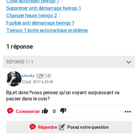
Code autoradio twingo 1
✓
City break
Voyage de noces
Climat
Destinations
Voyage nature
Forum
+
PHOTO
Supprimer anti démarrage twingo 1
Changer heure twingo 2
✓
GUIDES D'ACHAT
Fusible anti démarrage twingo 1
Twingo 1 boite automatique problème
BONS PLANS
CARTE DE VOEUX
1 réponse
Carte Bonne année
Carte Pâques
Carte de Noël
Carte Saint-Valentin
Carte d'anniversaire
DICTIONNAIRE
RÉPONSE 1 / 1
Biographies
Expressions
Dictionnaire
Citations
Proverbes
PROGRAMME TV
snocky.
147
22 juil. 2017 à 20:49
COPAINS D'AVANT
Bjr,et donc?vous pensez qu'un voyant surpuissant va
Se connecter
Collèges
Universités
Service militaire
S'inscrire
Lycées
Primaires
Entreprises
Avis de recherche
AVIS DE DÉCÈS
passer dans le coin?
FORUM
0
Commenter
Lifestyle
Sport
Television
Cinema
Bricolage
Culture
Auto
Voyage
Répondre
Posez votre question