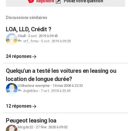
Répondre
Posez votre question
Discussions similaires
LOA, LLD, Crédit ?
Skall
-
2 oct. 2019 à 09:45
stf_frmu
-
5 oct. 2019 à 09:20
24 réponses
Quelqu'un a testé les voitures en leasing ou
location de longue durée?
Utilisateur anonyme
-
14 mai 2008 à 22:33
Aiglebleu
-
7 oct. 2018 à 23:49
12 réponses
Peugeot leasing loa
Mcgds22
-
27 févr. 2020 à 09:02