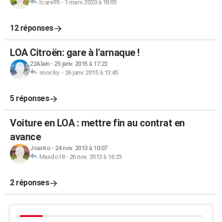
Icare95
-
1 mars 2020 à 18:05
12 réponses
LOA Citroën: gare à l'arnaque !
22Alain
-
25 janv. 2015 à 17:23
snocky.
-
26 janv. 2015 à 13:45
5 réponses
Voiture en LOA : mettre fin au contrat en
avance
Joanto
-
24 nov. 2013 à 10:07
Maxdo18
-
26 nov. 2013 à 16:23
2 réponses