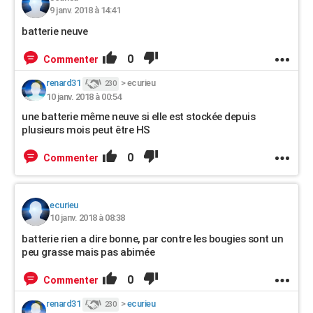
9 janv. 2018 à 14:41
batterie neuve
0
Commenter
renard31
>
ecurieu
230
10 janv. 2018 à 00:54
une batterie même neuve si elle est stockée depuis
plusieurs mois peut être HS
0
Commenter
ecurieu
10 janv. 2018 à 08:38
batterie rien a dire bonne, par contre les bougies sont un
peu grasse mais pas abimée
0
Commenter
renard31
>
ecurieu
230