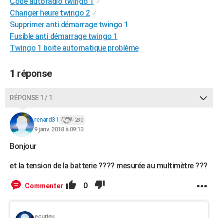
Code autoradio twingo 1
✓
City break
Voyage de noces
Climat
Destinations
Voyage nature
Forum
+
PHOTO
Changer heure twingo 2
✓
Supprimer anti démarrage twingo 1
GUIDES D'ACHAT
Fusible anti démarrage twingo 1
Twingo 1 boite automatique problème
BONS PLANS
CARTE DE VOEUX
1 réponse
Carte Bonne année
Carte Pâques
Carte de Noël
Carte Saint-Valentin
Carte d'anniversaire
DICTIONNAIRE
RÉPONSE 1 / 1
Biographies
Expressions
Dictionnaire
Citations
Proverbes
PROGRAMME TV
renard31
230
9 janv. 2018 à 09:13
COPAINS D'AVANT
Bonjour
Se connecter
Collèges
Universités
Service militaire
S'inscrire
Lycées
Primaires
Entreprises
Avis de recherche
AVIS DE DÉCÈS
et la tension de la batterie ???? mesurée au multimètre ???
FORUM
0
Commenter
Lifestyle
Sport
Television
Cinema
Bricolage
Culture
Auto
Voyage
ecurieu