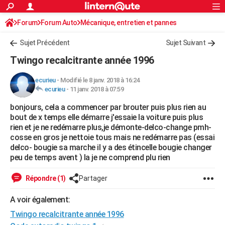
ACTUALITÉS
Forum
Forum Auto
Mécanique, entretien et pannes
Connexion
S'inscrire
Rechercher
Société
Education
Villes
Politique
Faits Divers
Monde
+
SPORT
Sujet Précédent
Sujet Suivant
Football
Cyclisme
Forum
Coupe du monde 2026
Tennis
Rugby
CULTURE
Twingo recalcitrante année 1996
TNT
Cinéma
Musique
Programme TV
Streaming
Sorties cinéma
+
FINANCE
ecurieu
-
Modifié le 8 janv. 2018 à 16:24
ecurieu
-
11 janv. 2018 à 07:59
Impôts
Immobilier
Banque
Crédit
Retraite
Epargne
Risques naturels par ville
Assurance
AUTO
bonjours, cela a commencer par brouter puis plus rien au
Réserver un essai
Berlines
Forum auto
Essais
Citadines
SUV
+
HIGH-TECH
bout de x temps elle démarre j'essaie la voiture puis plus
rien et je ne redémarre plus,je démonte-delco-change pmh-
Meilleur smartphone
Ordinateurs
Guide high-tech
Mobiles
Internet
Jeux vidéo
+
BRICOLAGE
cosse en gros je nettoie tous mais ne redémarre pas (essai
delco- bougie sa marche il y a des étincelle bougie changer
Aménagement intérieur
Cuisine
Jardinage
+
Forum
Extérieur
Salle de bains
Rangement
WEEK-END
peu de temps avent ) la je ne comprend plu rien
Escapades
Expositions
Week-end nature
Guides de France
Patrimoine
Musées
+
LIFESTYLE
Répondre (1)
Partager
Bien-être
Mode
+
Art de vivre
Loisirs
Modes de vie
SANTE
A voir également:
Twingo recalcitrante année 1996
Guide de la santé
Médicaments
+
Alimentation
Maladies
Sommeil
VOYAGE