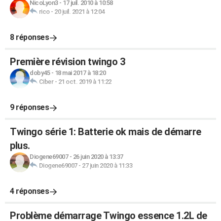
NicoLyon3
-
17 juil. 2010 à 10:58
rico
-
20 juil. 2021 à 12:04
8 réponses
Première révision twingo 3
doby45
-
18 mai 2017 à 18:20
Ciber
-
21 oct. 2019 à 11:22
9 réponses
Twingo série 1: Batterie ok mais de démarre
plus.
Diogene69007
-
26 juin 2020 à 13:37
Diogene69007
-
27 juin 2020 à 11:33
4 réponses
Problème démarrage Twingo essence 1.2L de