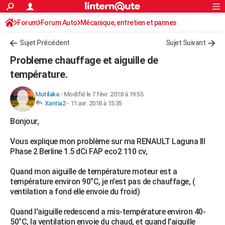
ACTUALITÉS
Forum
Forum Auto
Mécanique, entretien et pannes
Connexion
S'inscrire
Rechercher
Société
Education
Villes
Politique
Faits Divers
Monde
+
SPORT
Sujet Précédent
Sujet Suivant
Football
Cyclisme
Forum
Coupe du monde 2026
Tennis
Rugby
CULTURE
Probleme chauffage et aiguille de
TNT
Cinéma
Musique
Programme TV
Streaming
Sorties cinéma
+
température.
FINANCE
Impôts
Immobilier
Banque
Crédit
Retraite
Epargne
Risques naturels par ville
Assurance
AUTO
Mutilaka
-
Modifié le 7 févr. 2018 à 19:55
Xantia2
-
11 avr. 2018 à 15:35
Réserver un essai
Berlines
Forum auto
Essais
Citadines
SUV
+
HIGH-TECH
Bonjour,
Meilleur smartphone
Ordinateurs
Guide high-tech
Mobiles
Internet
Jeux vidéo
+
BRICOLAGE
Vous explique mon problème sur ma RENAULT Laguna III
Phase 2 Berline 1.5 dCi FAP eco2 110 cv,
Aménagement intérieur
Cuisine
Jardinage
+
Forum
Extérieur
Salle de bains
Rangement
WEEK-END
Quand mon aiguille de température moteur est a
Escapades
Expositions
Week-end nature
Guides de France
Patrimoine
Musées
+
LIFESTYLE
température environ 90°C, je n'est pas de chauffage, (
ventilation a fond elle envoie du froid)
Bien-être
Mode
+
Art de vivre
Loisirs
Modes de vie
SANTE
Quand l'aiguille redescend a mis-température environ 40-
Guide de la santé
Médicaments
+
Alimentation
Maladies
Sommeil
VOYAGE
50°C, la ventilation envoie du chaud, et quand l'aiguille