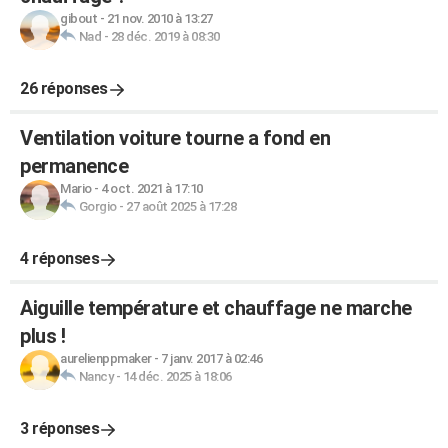
gibout
-
21 nov. 2010 à 13:27
Nad
-
28 déc. 2019 à 08:30
26 réponses
Ventilation voiture tourne a fond en
permanence
Mario
-
4 oct. 2021 à 17:10
Gorgio
-
27 août 2025 à 17:28
4 réponses
Aiguille température et chauffage ne marche
plus !
aurelienppmaker
-
7 janv. 2017 à 02:46
Nancy
-
14 déc. 2025 à 18:06
3 réponses