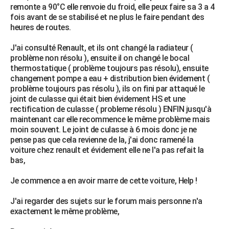
remonte a 90°C elle renvoie du froid, elle peux faire sa 3 a 4
City break
Voyage de noces
Climat
Destinations
Voyage nature
Forum
+
PHOTO
fois avant de se stabilisé et ne plus le faire pendant des
heures de routes.
GUIDES D'ACHAT
J'ai consulté Renault, et ils ont changé la radiateur (
BONS PLANS
problème non résolu ), ensuite il on changé le bocal
thermostatique ( problème toujours pas résolu), ensuite
CARTE DE VOEUX
changement pompe a eau + distribution bien évidement (
problème toujours pas résolu ), ils on fini par attaqué le
Carte Bonne année
Carte Pâques
Carte de Noël
Carte Saint-Valentin
Carte d'anniversaire
DICTIONNAIRE
joint de culasse qui était bien évidement HS et une
rectification de culasse ( probleme résolu ) ENFIN jusqu'à
Biographies
Expressions
Dictionnaire
Citations
Proverbes
PROGRAMME TV
maintenant car elle recommence le même problème mais
moin souvent. Le joint de culasse à 6 mois donc je ne
COPAINS D'AVANT
pense pas que cela revienne de la, j'ai donc ramené la
voiture chez renault et évidement elle ne l'a pas refait la
Se connecter
Collèges
Universités
Service militaire
S'inscrire
Lycées
Primaires
Entreprises
Avis de recherche
AVIS DE DÉCÈS
bas,
FORUM
Je commence a en avoir marre de cette voiture, Help !
Lifestyle
Sport
Television
Cinema
Bricolage
Culture
Auto
Voyage
J'ai regarder des sujets sur le forum mais personne n'a
exactement le même problème,