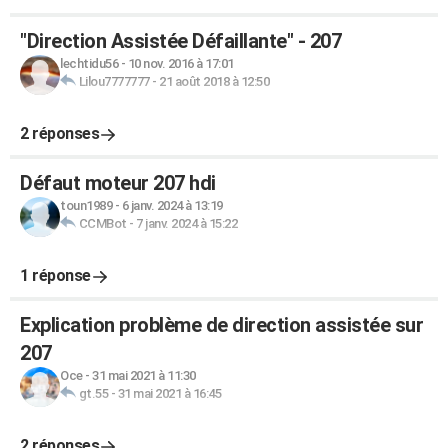
"Direction Assistée Défaillante" - 207
lechtidu56
-
10 nov. 2016 à 17:01
Lilou7777777
-
21 août 2018 à 12:50
2 réponses
Défaut moteur 207 hdi
toun1989
-
6 janv. 2024 à 13:19
CCMBot
-
7 janv. 2024 à 15:22
1 réponse
Explication problème de direction assistée sur
207
Oce
-
31 mai 2021 à 11:30
gt.55
-
31 mai 2021 à 16:45
2 réponses