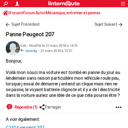
ACTUALITÉS
Forum
Forum Auto
Mécanique, entretien et pannes
Connexion
S'inscrire
Rechercher
Société
Education
Villes
Politique
Faits Divers
Monde
+
SPORT
Sujet Précédent
Sujet Suivant
Football
Cyclisme
Forum
Coupe du monde 2026
Tennis
Rugby
CULTURE
Panne Peugeot 207
TNT
Cinéma
Musique
Programme TV
Streaming
Sorties cinéma
+
FINANCE
Seb
-
Modifié le 21 mars 2018 à 14:15
snocky.
-
21 mars 2018 à 15:37
Impôts
Immobilier
Banque
Crédit
Retraite
Epargne
Risques naturels par ville
Assurance
AUTO
Bonjour,
Réserver un essai
Berlines
Forum auto
Essais
Citadines
SUV
+
HIGH-TECH
Voilà mon souci ma voiture est tombé en panne du jour au
Meilleur smartphone
Ordinateurs
Guide high-tech
Mobiles
Internet
Jeux vidéo
+
BRICOLAGE
lendemain sans raison particulière mon véhicule roule peu,
lorsque j essai de démarrer j entend un clique mais rien ne
Aménagement intérieur
Cuisine
Jardinage
+
Forum
Extérieur
Salle de bains
Rangement
WEEK-END
se passe, le voyant batterie clignote et il y a de l électricité
dans la voiture auriez une idée de ce que cela pourrai être ?
Escapades
Expositions
Week-end nature
Guides de France
Patrimoine
Musées
+
LIFESTYLE
Répondre (1)
Partager
Bien-être
Mode
+
Art de vivre
Loisirs
Modes de vie
SANTE
A voir également:
Guide de la santé
Médicaments
+
Alimentation
Maladies
Sommeil
VOYAGE
C1414 peugeot 207