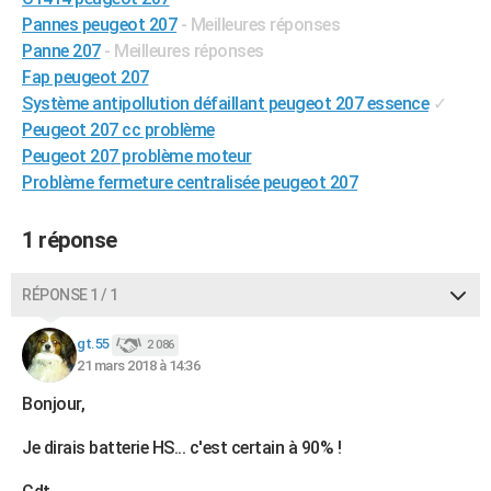
City break
Voyage de noces
Climat
Destinations
Voyage nature
Forum
+
Pannes peugeot 207
- Meilleures réponses
PHOTO
Panne 207
- Meilleures réponses
GUIDES D'ACHAT
Fap peugeot 207
Système antipollution défaillant peugeot 207 essence
✓
BONS PLANS
Peugeot 207 cc problème
Peugeot 207 problème moteur
CARTE DE VOEUX
Problème fermeture centralisée peugeot 207
Carte Bonne année
Carte Pâques
Carte de Noël
Carte Saint-Valentin
Carte d'anniversaire
DICTIONNAIRE
1 réponse
Biographies
Expressions
Dictionnaire
Citations
Proverbes
PROGRAMME TV
COPAINS D'AVANT
RÉPONSE 1 / 1
Se connecter
Collèges
Universités
Service militaire
S'inscrire
Lycées
Primaires
Entreprises
Avis de recherche
AVIS DE DÉCÈS
gt.55
2 086
21 mars 2018 à 14:36
FORUM
Bonjour,
Lifestyle
Sport
Television
Cinema
Bricolage
Culture
Auto
Voyage
Je dirais batterie HS... c'est certain à 90% !