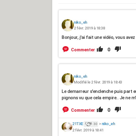
niko_eh
2 févr. 2019 à 18:38
Bonjour, j'ai fait une vidéo, vous avez
0
Commenter
niko_eh
Modifié le 2 févr. 2019 à 18:43
Le demarreur s'enclenche puis part en 
pignons vu que cela empire.. Je ne m
0
Commenter
21TXE
>
niko_eh
30
2 févr. 2019 à 18:41