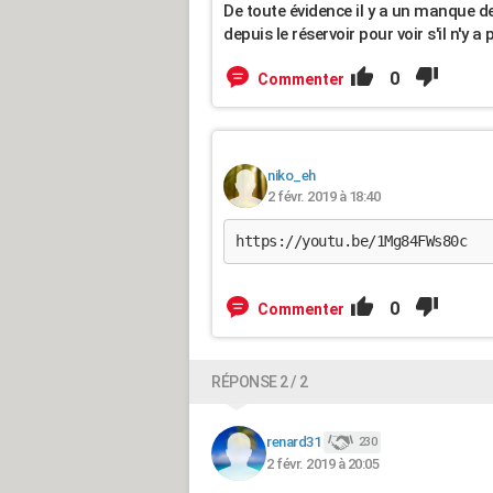
De toute évidence il y a un manque de g
depuis le réservoir pour voir s'il n'y a 
0
Commenter
niko_eh
2 févr. 2019 à 18:40
https://youtu.be/1Mg84FWs80c
0
Commenter
RÉPONSE 2 / 2
renard31
230
2 févr. 2019 à 20:05