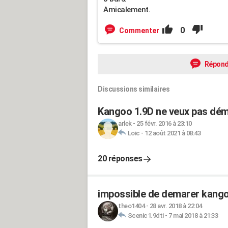
Amicalement.
0
Commenter
Répond
Discussions similaires
Kangoo 1.9D ne veux pas déma
arlek
-
25 févr. 2016 à 23:10
Loic
-
12 août 2021 à 08:43
20 réponses
impossible de demarer kangoo
theo1404
-
28 avr. 2018 à 22:04
Scenic1.9dti
-
7 mai 2018 à 21:33