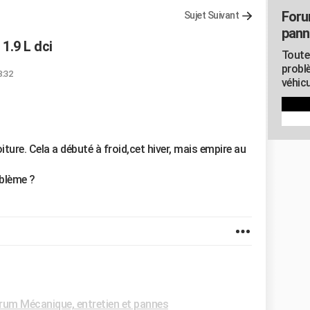
Foru
Sujet Suivant
pann
.9 L dci
Toute
probl
8:32
véhicu
ture. Cela a débuté à froid,cet hiver, mais empire au
oblème ?
rum Mécanique, entretien et pannes