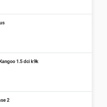
lus
Kangoo 1.5 dci k9k
ase 2