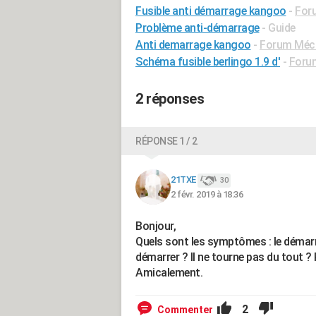
Fusible anti démarrage kangoo
-
Foru
Problème anti-démarrage
- Guide
Anti demarrage kangoo
-
Forum Méca
Schéma fusible berlingo 1.9 d'
-
Forum
2 réponses
RÉPONSE 1 / 2
21TXE
30
2 févr. 2019 à 18:36
Bonjour,
Quels sont les symptômes : le démarre
démarrer ? Il ne tourne pas du tout ?
Amicalement.
2
Commenter