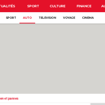
TUALITÉS
SPORT
CULTURE
FINANCE
A
SPORT
AUTO
TELEVISION
VOYAGE
CINEMA
ien et pannes