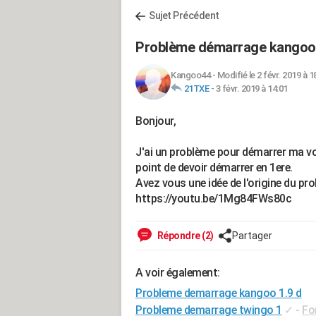
Sujet Précédent
Problème démarrage kangoo 1
Kangoo44
-
Modifié le 2 févr. 2019 à 1
21TXE
-
3 févr. 2019 à 14:01
Bonjour,
J'ai un problème pour démarrer ma voi
point de devoir démarrer en 1ere.
Avez vous une idée de l'origine du pr
https://youtu.be/1Mg84FWs80c
Répondre (2)
Partager
A voir également:
Probleme demarrage kangoo 1.9 d
Probleme demarrage twingo 1
✓
-
Fo