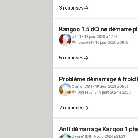
3 réponses
Kangoo 1.5 dCi ne démarre p
cTITI
-
13 janv. 2020 à 17:58
renard31
-
15 janv. 2020 à 08:45
5 réponses
Problème démarrage à froid 
Clement334
-
19 déc. 2023 à 06:56
Ulysse5818
-
9 janv. 2024 à 22:35
7 réponses
Anti démarrage Kangoo 1 ph
Ulysse1858
-
6 oct. 2024 à 21:53