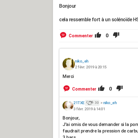
Bonjour
cela ressemble fort à un solénoïde H
0
Commenter
niko_eh
2 févr. 2019 à 20:15
Merci
0
Commenter
21TXE
>
niko_eh
30
3 févr. 2019 à 14:01
Bonjour,
J'ai omis de vous demander si la pomp
faudrait prendre la pression de carbu
3 bars.