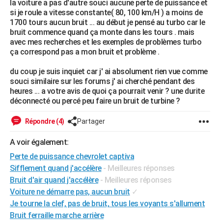
la voiture a pas d'autre souci aucune perte de puissance et
City break
Voyage de noces
Climat
Destinations
Voyage nature
Forum
+
si je roule a vitesse constante( 80, 100 km/H ) a moins de
PHOTO
1700 tours aucun bruit ... au début je pensé au turbo car le
bruit commence quand ça monte dans les tours . mais
GUIDES D'ACHAT
avec mes recherches et les exemples de problèmes turbo
ça correspond pas a mon bruit et problème .
BONS PLANS
du coup je suis inquiet car j' ai absolument rien vue comme
CARTE DE VOEUX
souci similaire sur les forums j' ai cherché pendant des
Carte Bonne année
Carte Pâques
Carte de Noël
Carte Saint-Valentin
Carte d'anniversaire
heures ... a votre avis de quoi ça pourrait venir ? une durite
DICTIONNAIRE
déconnecté ou percé peu faire un bruit de turbine ?
Biographies
Expressions
Dictionnaire
Citations
Proverbes
PROGRAMME TV
Répondre (4)
Partager
COPAINS D'AVANT
A voir également:
Se connecter
Collèges
Universités
Service militaire
S'inscrire
Lycées
Primaires
Entreprises
Avis de recherche
AVIS DE DÉCÈS
Perte de puissance chevrolet captiva
Sifflement quand j'accélère
- Meilleures réponses
FORUM
Bruit d'air quand j'accélère
- Meilleures réponses
Lifestyle
Sport
Television
Cinema
Bricolage
Culture
Auto
Voyage
Voiture ne démarre pas, aucun bruit
✓
Je tourne la clef, pas de bruit, tous les voyants s'allument
Bruit ferraille marche arrière