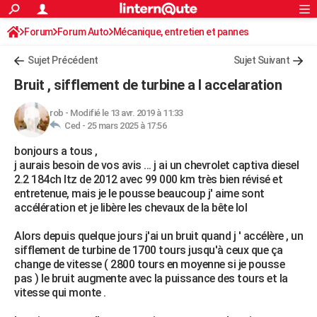
ACTUALITÉS
Forum
Forum Auto
Mécanique, entretien et pannes
Connexion
S'inscrire
Rechercher
Société
Education
Villes
Politique
Faits Divers
Monde
+
SPORT
Sujet Précédent
Sujet Suivant
Football
Cyclisme
Forum
Coupe du monde 2026
Tennis
Rugby
CULTURE
Bruit , sifflement de turbine a l accelaration
TNT
Cinéma
Musique
Programme TV
Streaming
Sorties cinéma
+
FINANCE
rob
-
Modifié le 13 avr. 2019 à 11:33
Ced -
25 mars 2025 à 17:56
Impôts
Immobilier
Banque
Crédit
Retraite
Epargne
Risques naturels par ville
Assurance
AUTO
bonjours a tous ,
Réserver un essai
Berlines
Forum auto
Essais
Citadines
SUV
+
HIGH-TECH
j aurais besoin de vos avis ... j ai un chevrolet captiva diesel
2.2 184ch ltz de 2012 avec 99 000 km très bien révisé et
Meilleur smartphone
Ordinateurs
Guide high-tech
Mobiles
Internet
Jeux vidéo
+
BRICOLAGE
entretenue, mais je le pousse beaucoup j' aime sont
accélération et je libère les chevaux de la bête lol
Aménagement intérieur
Cuisine
Jardinage
+
Forum
Extérieur
Salle de bains
Rangement
WEEK-END
Alors depuis quelque jours j'ai un bruit quand j ' accélère , un
Escapades
Expositions
Week-end nature
Guides de France
Patrimoine
Musées
+
LIFESTYLE
sifflement de turbine de 1700 tours jusqu'à ceux que ça
change de vitesse ( 2800 tours en moyenne si je pousse
Bien-être
Mode
+
Art de vivre
Loisirs
Modes de vie
SANTE
pas ) le bruit augmente avec la puissance des tours et la
vitesse qui monte .
Guide de la santé
Médicaments
+
Alimentation
Maladies
Sommeil
VOYAGE