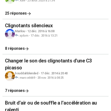
Xavi
-
23 août 2025 à 21:34
25 réponses
Clignotants silencieux
Marilou
-
12 déc. 2016 à 16:08
xplom
-
17 déc. 2016 à 13:21
8 réponses
Changer le son des clignotants d'une C3
picasso
bouddahblended
-
17 déc. 2014 à 20:40
marco6669
-
20 nov. 2016 à 08:25
7 réponses
Bruit d’air ou de souffle a l’accélération au
ralenti