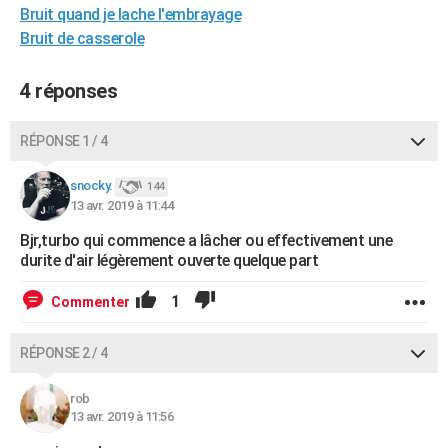
Bruit quand je lache l'embrayage
Bruit de casserole
4 réponses
RÉPONSE 1 / 4
snocky.
144
13 avr. 2019 à 11:44
Bjr,turbo qui commence a lâcher ou effectivement une
durite d'air légèrement ouverte quelque part
1
Commenter
RÉPONSE 2 / 4
rob
13 avr. 2019 à 11:56