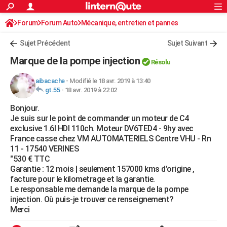
ACTUALITÉS
Forum
Forum Auto
Mécanique, entretien et pannes
Connexion
S'inscrire
Rechercher
Société
Education
Villes
Politique
Faits Divers
Monde
+
SPORT
Sujet Précédent
Sujet Suivant
Football
Cyclisme
Forum
Coupe du monde 2026
Tennis
Rugby
CULTURE
Marque de la pompe injection
Résolu
TNT
Cinéma
Musique
Programme TV
Streaming
Sorties cinéma
+
FINANCE
aibacache
-
Modifié le 18 avr. 2019 à 13:40
gt.55
-
18 avr. 2019 à 22:02
Impôts
Immobilier
Banque
Crédit
Retraite
Epargne
Risques naturels par ville
Assurance
AUTO
Bonjour.
Réserver un essai
Berlines
Forum auto
Essais
Citadines
SUV
+
HIGH-TECH
Je suis sur le point de commander un moteur de C4
exclusive 1.6l HDI 110ch. Moteur DV6TED4 - 9hy avec
Meilleur smartphone
Ordinateurs
Guide high-tech
Mobiles
Internet
Jeux vidéo
+
BRICOLAGE
France casse chez VM AUTOMATERIELS Centre VHU - Rn
11 - 17540 VERINES
Aménagement intérieur
Cuisine
Jardinage
+
Forum
Extérieur
Salle de bains
Rangement
WEEK-END
"530 € TTC
Garantie : 12 mois | seulement 157000 kms d’origine ,
Escapades
Expositions
Week-end nature
Guides de France
Patrimoine
Musées
+
LIFESTYLE
facture pour le kilometrage et la garantie.
Le responsable me demande la marque de la pompe
Bien-être
Mode
+
Art de vivre
Loisirs
Modes de vie
SANTE
injection. Où puis-je trouver ce renseignement?
Merci
Guide de la santé
Médicaments
+
Alimentation
Maladies
Sommeil
VOYAGE