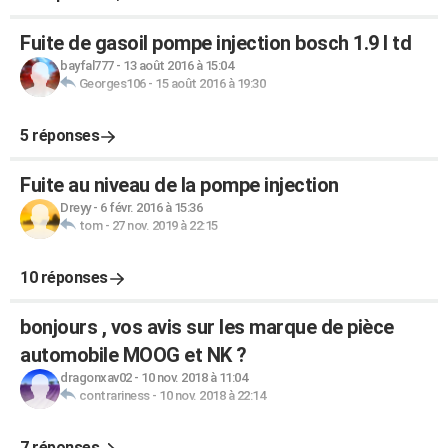
Fuite de gasoil pompe injection bosch 1.9 l td
bayfal777
-
13 août 2016 à 15:04
Georges106
-
15 août 2016 à 19:30
5 réponses
Fuite au niveau de la pompe injection
Dreyy
-
6 févr. 2016 à 15:36
tom
-
27 nov. 2019 à 22:15
10 réponses
bonjours , vos avis sur les marque de pièce
automobile MOOG et NK ?
dragonxav02
-
10 nov. 2018 à 11:04
contrariness
-
10 nov. 2018 à 22:14
7 réponses