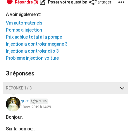
Répondre (3)
Posez votre question
Partager
City break
Voyage de noces
Climat
Destinations
Voyage nature
Forum
+
PHOTO
A voir également:
GUIDES D'ACHAT
Vm automateriels
Pompe a injection
BONS PLANS
Prix adblue total à la pompe
CARTE DE VOEUX
Injection a controler megane 3
Injection a controler clio 3
Carte Bonne année
Carte Pâques
Carte de Noël
Carte Saint-Valentin
Carte d'anniversaire
DICTIONNAIRE
Probleme injection voiture
Biographies
Expressions
Dictionnaire
Citations
Proverbes
PROGRAMME TV
3 réponses
COPAINS D'AVANT
RÉPONSE 1 / 3
Se connecter
Collèges
Universités
Service militaire
S'inscrire
Lycées
Primaires
Entreprises
Avis de recherche
AVIS DE DÉCÈS
gt.55
2 086
FORUM
18 avr. 2019 à 14:29
Lifestyle
Sport
Television
Cinema
Bricolage
Culture
Auto
Voyage
Bonjour,
Sur la pompe...