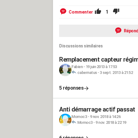
1
Commenter
Répond
Discussions similaires
Remplacement capteur régime 
Fabien
-
19 juin 2013 à 17:53
cabernatus
-
3 sept. 2013 à 21:52
5 réponses
Anti démarrage actif passat
Momoc3
-
9 nov. 2018 à 14:26
Momoc3
-
9 nov. 2018 à 22:19
6 réponses