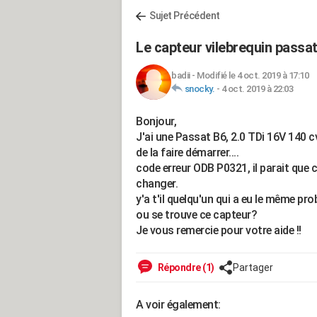
Sujet Précédent
Le capteur vilebrequin passat
badii
-
Modifié le 4 oct. 2019 à 17:10
snocky.
-
4 oct. 2019 à 22:03
Bonjour,
J'ai une Passat B6, 2.0 TDi 16V 140 
de la faire démarrer....
code erreur ODB P0321, il parait que c'
changer.
y'a t'il quelqu'un qui a eu le même pr
ou se trouve ce capteur?
Je vous remercie pour votre aide !!
Répondre (1)
Partager
A voir également: