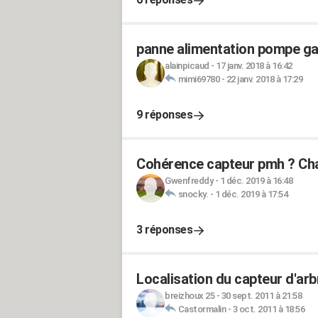
panne alimentation pompe g
alainpicaud
-
17 janv. 2018 à 16:42
mimi69780
-
22 janv. 2018 à 17:29
9 réponses
Cohérence capteur pmh ? Cha
Gwenfreddy
-
1 déc. 2019 à 16:48
snocky.
-
1 déc. 2019 à 17:54
3 réponses
Localisation du capteur d'arb
breizhoux 25
-
30 sept. 2011 à 21:58
Castormalin
-
3 oct. 2011 à 18:56