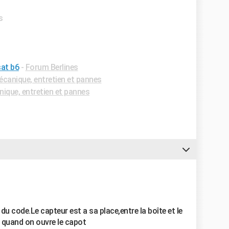
s
sat b6
-
Forum Berlines
canique, entretien et pannes
que, entretien et pannes
 du code.Le capteur est a sa place,entre la boîte et le
quand on ouvre le capot