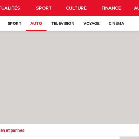
TUALITÉS
SPORT
CULTURE
FINANCE
A
SPORT
AUTO
TELEVISION
VOYAGE
CINEMA
ien et pannes