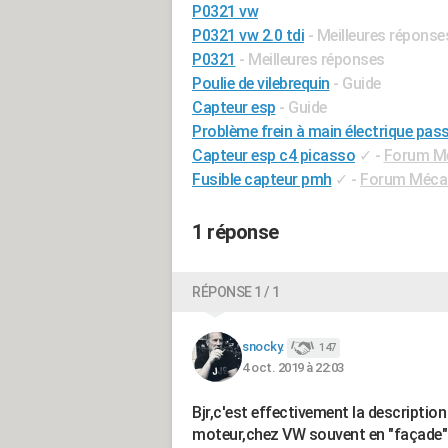
P0321 vw
P0321 vw 2.0 tdi
- Meilleures réponse
P0321
- Meilleures réponses
Poulie de vilebrequin
- Guide
Capteur esp
- Guide
Problème frein à main électrique pas
Capteur esp c4 picasso
✓
-
Forum Mé
Fusible capteur pmh
✓
-
Forum Mécani
1 réponse
RÉPONSE 1 / 1
snocky.
147
4 oct. 2019 à 22:03
Bjr,c'est effectivement la description
moteur,chez VW souvent en "façade" 