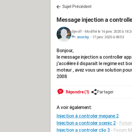
Sujet Précédent
Message injection a controll
djwolf
-
Modifié le 16 janv. 2020 à 18:2
snocky.
-
17 janv. 2020 à 08:53
Bonjour,
le message injection a controller app
j’accélère il disparaît le regime est b
moteur , avez vous une solution pou
2008
Répondre (1)
Partager
A voir également:
Injection à controler megane 2
Injection a controler scenic 2
-
Forum
Injection a controler clio 3
-
Forum Mé