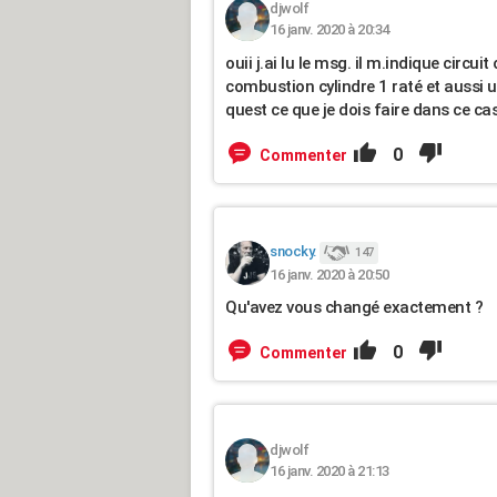
djwolf
16 janv. 2020 à 20:34
ouii j.ai lu le msg. il m.indique circui
combustion cylindre 1 raté et aussi u
quest ce que je dois faire dans ce ca
0
Commenter
snocky.
147
16 janv. 2020 à 20:50
Qu'avez vous changé exactement ?
0
Commenter
djwolf
16 janv. 2020 à 21:13