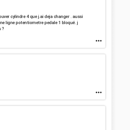
t ouver cylindre 4 que j.ai deja changer . aussi
ne ligne potentiometre pedale 1 bloqué. j
s ?