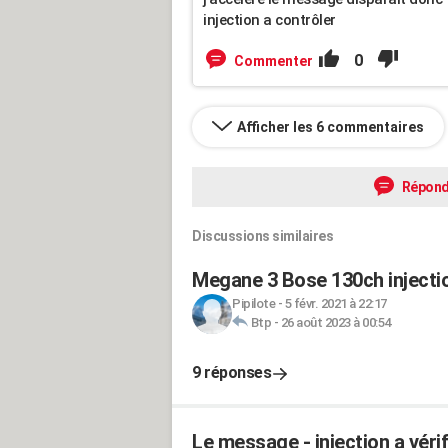
injection a contrôler
0
Commenter
Afficher les 6 commentaires
Répond
Discussions similaires
Megane 3 Bose 130ch injectio
Pipilote
-
5 févr. 2021 à 22:17
Btp
-
26 août 2023 à 00:54
9 réponses
Le message - injection a véri