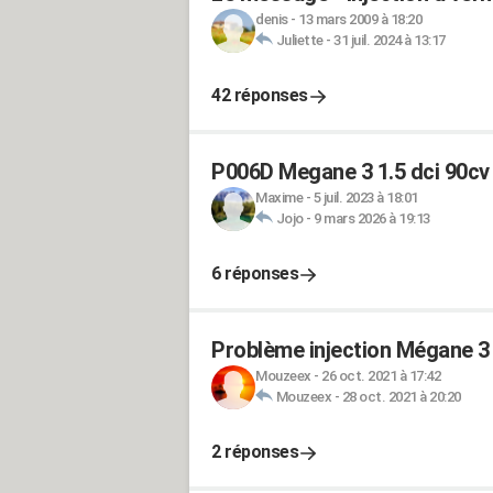
denis
-
13 mars 2009 à 18:20
Juliette
-
31 juil. 2024 à 13:17
42 réponses
P006D Megane 3 1.5 dci 90cv i
Maxime
-
5 juil. 2023 à 18:01
Jojo
-
9 mars 2026 à 19:13
6 réponses
Problème injection Mégane 3 
Mouzeex
-
26 oct. 2021 à 17:42
Mouzeex
-
28 oct. 2021 à 20:20
2 réponses