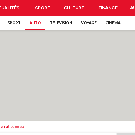
TUALITÉS
SPORT
CULTURE
FINANCE
A
SPORT
AUTO
TELEVISION
VOYAGE
CINEMA
ien et pannes