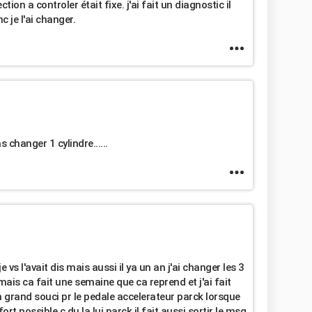
tion a controler était fixe. j'ai fait un diagnostic il
 je l'ai changer.
changer 1 cylindre......
vs l'avait dis mais aussi il ya un an j'ai changer les 3
mais ca fait une semaine que ca reprend et j'ai fait
n grand souci pr le pedale accelerateur parck lorsque
rt possible c du la lui parck il fait aussi sortir le msg