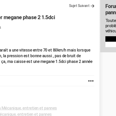
Foru
Sujet Suivant
pann
er megane phase 2 1.5dci
Toute
probl
4
véhicu
araît a une vitesse entre 70 et 80km/h mais lorsque
on, la pression est bonne aussi , pas de bruit de
r ça, ma caisse est une megane 1.5dci phase 2 année
 Mécanique, entretien et pannes
canique, entretien et pannes