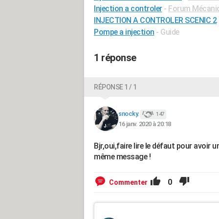
Injection a controler
-
Forum Mécaniqu
INJECTION A CONTROLER SCENIC 2
Pompe a injection
- Guide
1 réponse
RÉPONSE 1 / 1
snocky.
147
16 janv. 2020 à 20:18
Bjr,oui,faire lire le défaut pour avoir
même message !
0
Commenter