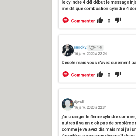
le cylindre 4 dél début le message injec
me dit que combustion cylindre 4 donc
0
Commenter
snocky.
147
16 janv. 2020 à 22:24
Désolé mais vous n'avez sûrement pas 
0
Commenter
djwolf
16 janv. 2020 à 22:31
j'ai changer le 4eme cylindre comme je 
autres il ya an c ok pas de problème 
comme je va avez dis mais moi j'ai u
j’accélère le message disparaît donc fo