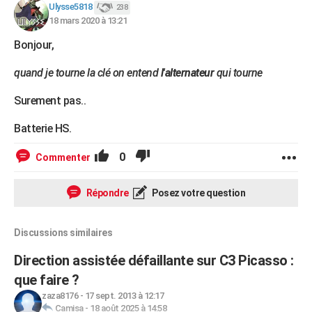
Ulysse5818
238
18 mars 2020 à 13:21
Bonjour,
quand je tourne la clé on entend
l'alternateur
qui tourne
Surement pas..
Batterie HS.
0
Commenter
Répondre
Posez votre question
Discussions similaires
Direction assistée défaillante sur C3 Picasso :
que faire ?
zaza8176
-
17 sept. 2013 à 12:17
Camisa
-
18 août 2025 à 14:58