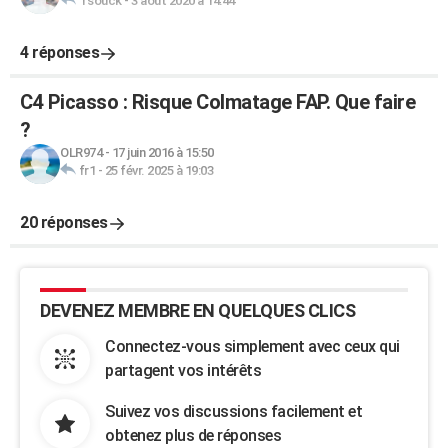
Tsouck
-
3 août 2020 à 14:44
4 réponses
C4 Picasso : Risque Colmatage FAP. Que faire
?
OLR974
-
17 juin 2016 à 15:50
fr1
-
25 févr. 2025 à 19:03
20 réponses
DEVENEZ MEMBRE EN QUELQUES CLICS
Connectez-vous simplement avec ceux qui
partagent vos intérêts
Suivez vos discussions facilement et
obtenez plus de réponses