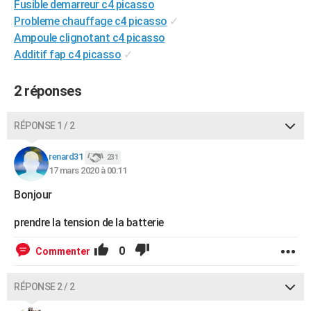
Fusible demarreur c4 picasso
City break
Voyage de noces
Climat
Destinations
Voyage nature
Forum
+
PHOTO
Probleme chauffage c4 picasso
✓
Ampoule clignotant c4 picasso
GUIDES D'ACHAT
Additif fap c4 picasso
✓
BONS PLANS
2 réponses
CARTE DE VOEUX
Carte Bonne année
Carte Pâques
Carte de Noël
Carte Saint-Valentin
Carte d'anniversaire
RÉPONSE 1 / 2
DICTIONNAIRE
Biographies
Expressions
Dictionnaire
Citations
Proverbes
renard31
PROGRAMME TV
231
17 mars 2020 à 00:11
COPAINS D'AVANT
Bonjour
Se connecter
Collèges
Universités
Service militaire
S'inscrire
Lycées
Primaires
Entreprises
Avis de recherche
AVIS DE DÉCÈS
prendre la tension de la batterie
FORUM
0
Commenter
Lifestyle
Sport
Television
Cinema
Bricolage
Culture
Auto
Voyage
RÉPONSE 2 / 2