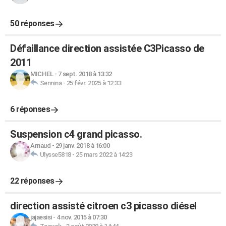
50 réponses
Défaillance direction assistée C3Picasso de
2011
MICHEL
-
7 sept. 2018 à 13:32
Sennina
-
25 févr. 2025 à 12:33
6 réponses
Suspension c4 grand picasso.
Arnaud
-
29 janv. 2018 à 16:00
Ulysse5818
-
25 mars 2022 à 14:23
22 réponses
direction assisté citroen c3 picasso diésel
jajaesisi
-
4 nov. 2015 à 07:30