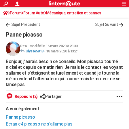
ACTUALITÉS
Forum
Forum Auto
Mécanique, entretien et pannes
Connexion
S'inscrire
Rechercher
Société
Education
Villes
Politique
Faits Divers
Monde
+
SPORT
Sujet Précédent
Sujet Suivant
Football
Cyclisme
Forum
Coupe du monde 2026
Tennis
Rugby
CULTURE
Panne picasso
TNT
Cinéma
Musique
Programme TV
Streaming
Sorties cinéma
+
FINANCE
Rita
-
Modifié le 16 mars 2020 à 23:33
Ulysse5818
-
18 mars 2020 à 13:21
Impôts
Immobilier
Banque
Crédit
Retraite
Epargne
Risques naturels par ville
Assurance
AUTO
Bonjour, j'aurais besoin de conseils. Mon picasso tourné
Réserver un essai
Berlines
Forum auto
Essais
Citadines
SUV
+
HIGH-TECH
nickel et depuis ce matin rien. Je mais le contact les voyant
sallume et s'éteignent naturellement et quand je tourne la
Meilleur smartphone
Ordinateurs
Guide high-tech
Mobiles
Internet
Jeux vidéo
+
BRICOLAGE
clé on entend l'alternateur qui tourne mais le moteur ne se
lance pas
Aménagement intérieur
Cuisine
Jardinage
+
Forum
Extérieur
Salle de bains
Rangement
WEEK-END
Répondre (2)
Partager
Escapades
Expositions
Week-end nature
Guides de France
Patrimoine
Musées
+
LIFESTYLE
A voir également:
Bien-être
Mode
+
Art de vivre
Loisirs
Modes de vie
SANTE
Panne picasso
Guide de la santé
Médicaments
+
Alimentation
Maladies
Sommeil
Ecran c4 picasso ne s'allume plus
VOYAGE