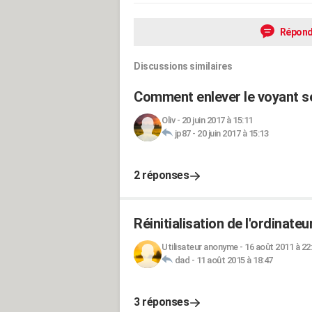
Répond
Discussions similaires
Comment enlever le voyant se
Oliv
-
20 juin 2017 à 15:11
jp87
-
20 juin 2017 à 15:13
2 réponses
Réinitialisation de l'ordinate
Utilisateur anonyme
-
16 août 2011 à 22
dad
-
11 août 2015 à 18:47
3 réponses