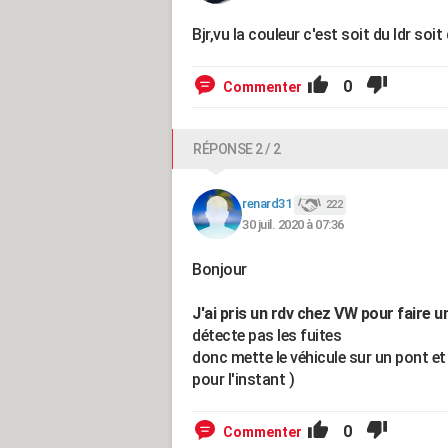
Bjr,vu la couleur c'est soit du ldr soit
0
Commenter
RÉPONSE 2 / 2
renard31
222
30 juil. 2020 à 07:36
Bonjour
J'ai pris un rdv chez VW pour faire u
détecte pas les fuites
donc mette le véhicule sur un pont et f
pour l'instant )
0
Commenter