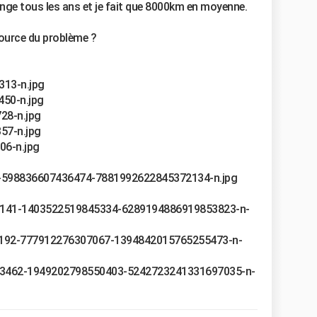
ange tous les ans et je fait que 8000km en moyenne.
 source du problème ?
2313-n.jpg
6450-n.jpg
728-n.jpg
357-n.jpg
806-n.jpg
62-598836607436474-7881992622845372134-n.jpg
557141-1403522519845334-6289194886919853823-n-
597192-777912276307067-1394842015765255473-n-
6713462-1949202798550403-5242723241331697035-n-