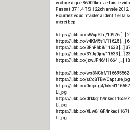
voiture à que 86000km. Je fais le vid
Passat B7 1.4 TSI 122ch année 2012.
Pourriez vous m'aider à identifier la
merci bcp
https://i.ibb.co/sWxpSTn/10926 [...] 
https://i.ibb.co/v4KM5s1/11628 [...] 
https://i.ibb.co/3FhPhb8/11633 [...] 3
https://i.ibb.co/3YJqDjm/11633 [...] 2
https://i.ibb.co/jzwJP46/11664 [...] 1
https://i.ibb.co/ws8NChf/1166955
https://i.ibb.co/sCc8TBv/Capture.jpg
https://i.ibb.co/0ngxrg4/Inked116
LI.jpg
https://i.ibb.co/dfkkq1h/Inked116
LI.jpg
https://i.ibb.co/XLw81GF/Inked11
LI.jpg