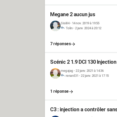
Megane 2 aucun jus
Sisi84
-
14 nov. 2019 à 19:55
Tolin
-
2 janv. 2024 à 20:12
7 réponses
Scénic 2 1.9 DCI 130 Injectio
megajag
-
22 janv. 2021 à 14:36
renard31
-
22 janv. 2021 à 17:15
1 réponse
C3 : injection a contrôler sa