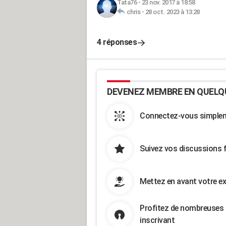
Tata76
-
23 nov. 2017 à 18:58
chris
-
28 oct. 2023 à 13:28
4 réponses
DEVENEZ MEMBRE EN QUELQ
Connectez-vous simpleme
Suivez vos discussions 
Mettez en avant votre ex
Profitez de nombreuses 
inscrivant