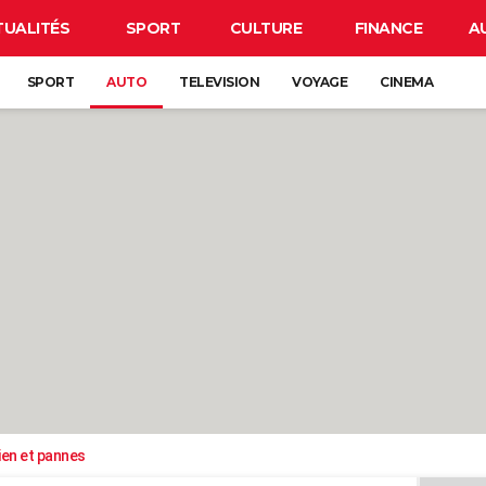
TUALITÉS
SPORT
CULTURE
FINANCE
A
SPORT
AUTO
TELEVISION
VOYAGE
CINEMA
ien et pannes