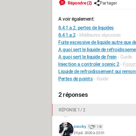
Répondre (2)
Partager
A voir également:
8.4.1.a.2. pertes de liquides
8.4.1.a.2
- Meilleures réponses
Fuite excessive de liquide autre que d
A quoi sert le liquide de refroidissem
A quoi sert le liquide de frein
- Guide
Injection a controler scenic 2
-
Foru
Liquide de refroidissement qui remon
Pertes de points
- Guide
2 réponses
RÉPONSE 1 / 2
snocky.
143
29 juil. 2020 à 23:01