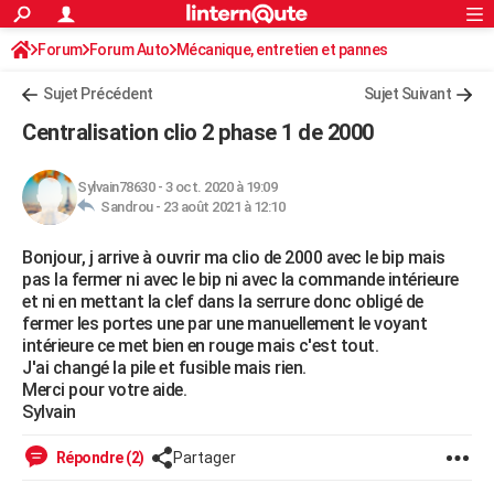
ACTUALITÉS
Forum
Forum Auto
Mécanique, entretien et pannes
Connexion
S'inscrire
Rechercher
Société
Education
Villes
Politique
Faits Divers
Monde
+
SPORT
Sujet Précédent
Sujet Suivant
Football
Cyclisme
Forum
Coupe du monde 2026
Tennis
Rugby
CULTURE
Centralisation clio 2 phase 1 de 2000
TNT
Cinéma
Musique
Programme TV
Streaming
Sorties cinéma
+
FINANCE
Sylvain78630
-
3 oct. 2020 à 19:09
Impôts
Immobilier
Banque
Crédit
Retraite
Epargne
Risques naturels par ville
Assurance
AUTO
Sandrou -
23 août 2021 à 12:10
Réserver un essai
Berlines
Forum auto
Essais
Citadines
SUV
+
HIGH-TECH
Bonjour, j arrive à ouvrir ma clio de 2000 avec le bip mais
pas la fermer ni avec le bip ni avec la commande intérieure
Meilleur smartphone
Ordinateurs
Guide high-tech
Mobiles
Internet
Jeux vidéo
+
BRICOLAGE
et ni en mettant la clef dans la serrure donc obligé de
fermer les portes une par une manuellement le voyant
Aménagement intérieur
Cuisine
Jardinage
+
Forum
Extérieur
Salle de bains
Rangement
WEEK-END
intérieure ce met bien en rouge mais c'est tout.
J'ai changé la pile et fusible mais rien.
Escapades
Expositions
Week-end nature
Guides de France
Patrimoine
Musées
+
LIFESTYLE
Merci pour votre aide.
Sylvain
Bien-être
Mode
+
Art de vivre
Loisirs
Modes de vie
SANTE
Répondre (2)
Partager
Guide de la santé
Médicaments
+
Alimentation
Maladies
Sommeil
VOYAGE