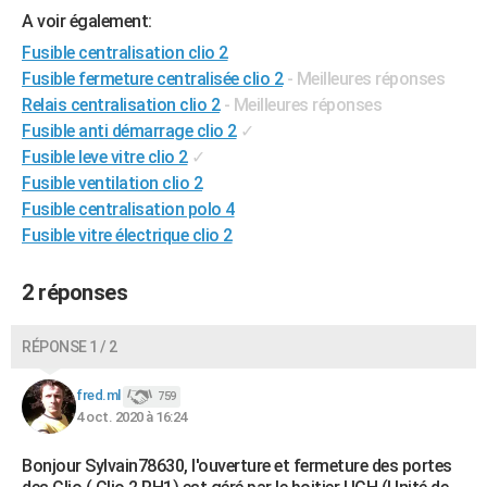
A voir également:
City break
Voyage de noces
Climat
Destinations
Voyage nature
Forum
+
PHOTO
Fusible centralisation clio 2
GUIDES D'ACHAT
Fusible fermeture centralisée clio 2
- Meilleures réponses
Relais centralisation clio 2
- Meilleures réponses
BONS PLANS
Fusible anti démarrage clio 2
✓
Fusible leve vitre clio 2
✓
CARTE DE VOEUX
Fusible ventilation clio 2
Carte Bonne année
Carte Pâques
Carte de Noël
Carte Saint-Valentin
Carte d'anniversaire
DICTIONNAIRE
Fusible centralisation polo 4
Fusible vitre électrique clio 2
Biographies
Expressions
Dictionnaire
Citations
Proverbes
PROGRAMME TV
2 réponses
COPAINS D'AVANT
Se connecter
Collèges
Universités
Service militaire
S'inscrire
Lycées
Primaires
Entreprises
Avis de recherche
AVIS DE DÉCÈS
RÉPONSE 1 / 2
FORUM
fred.ml
759
Lifestyle
Sport
Television
Cinema
Bricolage
Culture
Auto
Voyage
4 oct. 2020 à 16:24
Bonjour Sylvain78630, l'ouverture et fermeture des portes