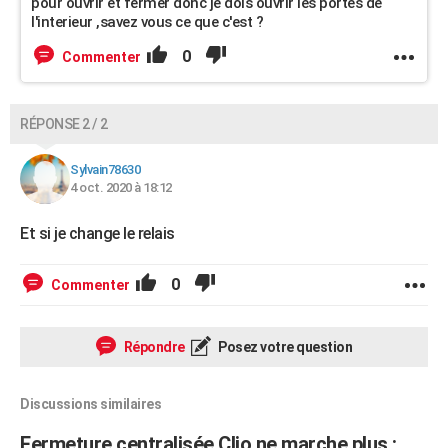
pour ouvrir et fermer donc je dois ouvrir les portes de
l'interieur ,savez vous ce que c'est ?
0
Commenter
RÉPONSE 2 / 2
Sylvain78630
4 oct. 2020 à 18:12
Et si je change le relais
0
Commenter
Répondre
Posez votre question
Discussions similaires
Fermeture centralisée Clio ne marche plus :