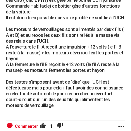
des Clio ( Clio 2 PH1) est géré par le boitier UCH (Unité de
Commande Habitacle) ce boitier gère d'autres fonctions
de la voiture.
Il est donc bien possible que votre problème soit lié à l'UCH.
Les moteurs de verrouillages sont alimentés par deux fils (
A et B) et au repos les deux fils sont reliés à la masse via
des relais dans l'UCH.
A l'ouverture le fil A reçoit une impulsion +12 volts (le fil B
reste à la masse) > les moteurs déverrouillent les portes et
hayon.
A la fermeture le fil B reçoit le +12 volts (le fil A reste à la
masse)>les moteurs ferment les portes et hayon.
Des testes s'imposent avant de "dire" que l'UCH est
défectueuse mais pour cela il faut avoir des connaissance
en électricité automobile pour rechercher un éventuel
court-circuit sur l'un des deux fils qui alimentent les
moteurs de verrouillage.
1
Commenter