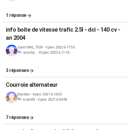
1 réponse
info boite de vitesse trafic 2.5l - dci - 140 cv -
an 2004
Synn1966_7029
-
9 janv. 2022 à 17:53
snocky.
-
10 janv. 2022 à 11:18
3 réponses
Courroie alternateur
Bastien
-
4 janv. 2021 à 14:32
Icare95
-
5 janv. 2021 à 00:09
7 réponses