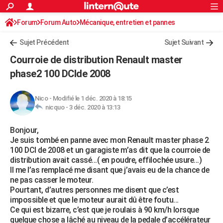
ACTUALITÉS
Forum
Forum Auto
Mécanique, entretien et pannes
Connexion
S'inscrire
Rechercher
Société
Education
Villes
Politique
Faits Divers
Monde
+
SPORT
Sujet Précédent
Sujet Suivant
Football
Cyclisme
Forum
Coupe du monde 2026
Tennis
Rugby
CULTURE
Courroie de distribution Renault master
TNT
Cinéma
Musique
Programme TV
Streaming
Sorties cinéma
+
phase2 100 DCIde 2008
FINANCE
Impôts
Immobilier
Banque
Crédit
Retraite
Epargne
Risques naturels par ville
Assurance
AUTO
Nico
-
Modifié le 1 déc. 2020 à 18:15
nicquo -
3 déc. 2020 à 13:13
Réserver un essai
Berlines
Forum auto
Essais
Citadines
SUV
+
HIGH-TECH
Bonjour,
Meilleur smartphone
Ordinateurs
Guide high-tech
Mobiles
Internet
Jeux vidéo
+
BRICOLAGE
Je suis tombé en panne avec mon Renault master phase 2
100 DCI de 2008 et un garagiste m’as dit que la courroie de
Aménagement intérieur
Cuisine
Jardinage
+
Forum
Extérieur
Salle de bains
Rangement
WEEK-END
distribution avait cassé...( en poudre, effilochée usure...)
Il me l’as remplacé me disant que j’avais eu de la chance de
Escapades
Expositions
Week-end nature
Guides de France
Patrimoine
Musées
+
LIFESTYLE
ne pas casser le moteur.
Pourtant, d’autres personnes me disent que c’est
Bien-être
Mode
+
Art de vivre
Loisirs
Modes de vie
SANTE
impossible et que le moteur aurait dû être foutu...
Ce qui est bizarre, c’est que je roulais à 90 km/h lorsque
Guide de la santé
Médicaments
+
Alimentation
Maladies
Sommeil
VOYAGE
quelque chose a lâché au niveau de la pedale d’accélérateur