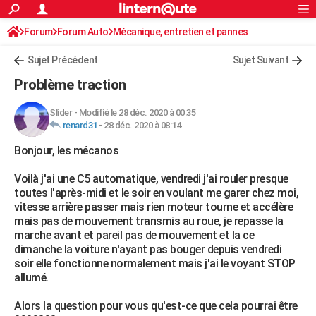
ACTUALITÉS
Forum
Forum Auto
Mécanique, entretien et pannes
Connexion
S'inscrire
Rechercher
Société
Education
Villes
Politique
Faits Divers
Monde
+
SPORT
Sujet Précédent
Sujet Suivant
Football
Cyclisme
Forum
Coupe du monde 2026
Tennis
Rugby
CULTURE
Problème traction
TNT
Cinéma
Musique
Programme TV
Streaming
Sorties cinéma
+
FINANCE
Slider
-
Modifié le 28 déc. 2020 à 00:35
renard31
-
28 déc. 2020 à 08:14
Impôts
Immobilier
Banque
Crédit
Retraite
Epargne
Risques naturels par ville
Assurance
AUTO
Bonjour, les mécanos
Réserver un essai
Berlines
Forum auto
Essais
Citadines
SUV
+
HIGH-TECH
Voilà j'ai une C5 automatique, vendredi j'ai rouler presque
Meilleur smartphone
Ordinateurs
Guide high-tech
Mobiles
Internet
Jeux vidéo
+
BRICOLAGE
toutes l'après-midi et le soir en voulant me garer chez moi,
vitesse arrière passer mais rien moteur tourne et accélère
Aménagement intérieur
Cuisine
Jardinage
+
Forum
Extérieur
Salle de bains
Rangement
WEEK-END
mais pas de mouvement transmis au roue, je repasse la
marche avant et pareil pas de mouvement et la ce
Escapades
Expositions
Week-end nature
Guides de France
Patrimoine
Musées
+
LIFESTYLE
dimanche la voiture n'ayant pas bouger depuis vendredi
soir elle fonctionne normalement mais j'ai le voyant STOP
Bien-être
Mode
+
Art de vivre
Loisirs
Modes de vie
SANTE
allumé.
Guide de la santé
Médicaments
+
Alimentation
Maladies
Sommeil
VOYAGE
Alors la question pour vous qu'est-ce que cela pourrai être