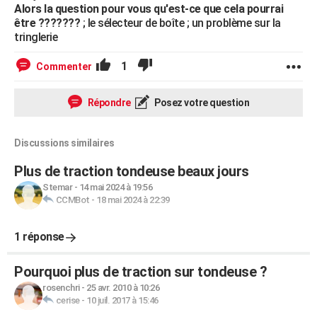
Alors la question pour vous qu'est-ce que cela pourrai
être ???????
; le sélecteur de boîte ; un problème sur la
tringlerie
1
Commenter
Répondre
Posez votre question
Discussions similaires
Plus de traction tondeuse beaux jours
Stemar
-
14 mai 2024 à 19:56
CCMBot
-
18 mai 2024 à 22:39
1 réponse
Pourquoi plus de traction sur tondeuse ?
rosenchri
-
25 avr. 2010 à 10:26
cerise
-
10 juil. 2017 à 15:46