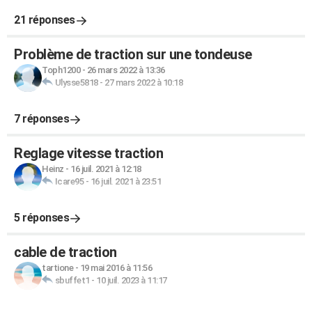
21 réponses
Problème de traction sur une tondeuse
Toph1200
-
26 mars 2022 à 13:36
Ulysse5818
-
27 mars 2022 à 10:18
7 réponses
Reglage vitesse traction
Heinz
-
16 juil. 2021 à 12:18
Icare95
-
16 juil. 2021 à 23:51
5 réponses
cable de traction
tartione
-
19 mai 2016 à 11:56
sbuffet1
-
10 juil. 2023 à 11:17