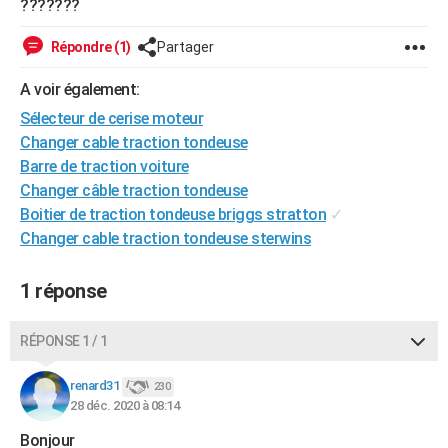
???????
City break
Voyage de noces
Climat
Destinations
Voyage nature
Forum
+
PHOTO
Répondre (1)
Partager
GUIDES D'ACHAT
A voir également:
BONS PLANS
Sélecteur de cerise moteur
Changer cable traction tondeuse
CARTE DE VOEUX
Barre de traction voiture
Carte Bonne année
Carte Pâques
Carte de Noël
Carte Saint-Valentin
Carte d'anniversaire
DICTIONNAIRE
Changer câble traction tondeuse
Boitier de traction tondeuse briggs stratton
✓
Biographies
Expressions
Dictionnaire
Citations
Proverbes
PROGRAMME TV
Changer cable traction tondeuse sterwins
COPAINS D'AVANT
1 réponse
Se connecter
Collèges
Universités
Service militaire
S'inscrire
Lycées
Primaires
Entreprises
Avis de recherche
AVIS DE DÉCÈS
RÉPONSE 1 / 1
FORUM
Lifestyle
Sport
Television
Cinema
Bricolage
Culture
Auto
Voyage
renard31
230
28 déc. 2020 à 08:14
Bonjour