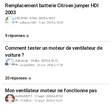
Remplacement batterie Citroen jumper HDI
2003
LRC9760
-
8 févr. 2015 à 18:37
willamp1987
-
5 avr. 2019 à 10:09
9 réponses
Comment tester un moteur de ventilateur de
voiture ?
dubois.lp
-
19 déc. 2010 à 15:12
sony54000
-
22 nov. 2020 à 17:35
20 réponses
Mon ventilateur moteur ne fonctionne pas
Antho59211
-
11 sept. 2024 à 07:52
CCMBot
-
12 sept. 2024 à 10:01