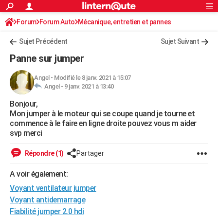
ACTUALITÉS
Forum
Forum Auto
Mécanique, entretien et pannes
Connexion
S'inscrire
Rechercher
Société
Education
Villes
Politique
Faits Divers
Monde
+
SPORT
Sujet Précédent
Sujet Suivant
Football
Cyclisme
Forum
Coupe du monde 2026
Tennis
Rugby
CULTURE
Panne sur jumper
TNT
Cinéma
Musique
Programme TV
Streaming
Sorties cinéma
+
FINANCE
Angel
-
Modifié le 8 janv. 2021 à 15:07
Angel -
9 janv. 2021 à 13:40
Impôts
Immobilier
Banque
Crédit
Retraite
Epargne
Risques naturels par ville
Assurance
AUTO
Bonjour,
Réserver un essai
Berlines
Forum auto
Essais
Citadines
SUV
+
HIGH-TECH
Mon jumper à le moteur qui se coupe quand je tourne et
commence à le faire en ligne droite pouvez vous m aider
Meilleur smartphone
Ordinateurs
Guide high-tech
Mobiles
Internet
Jeux vidéo
+
BRICOLAGE
svp merci
Aménagement intérieur
Cuisine
Jardinage
+
Forum
Extérieur
Salle de bains
Rangement
WEEK-END
Répondre (1)
Partager
Escapades
Expositions
Week-end nature
Guides de France
Patrimoine
Musées
+
LIFESTYLE
A voir également:
Voyant ventilateur jumper
Bien-être
Mode
+
Art de vivre
Loisirs
Modes de vie
SANTE
Voyant antidemarrage
Guide de la santé
Médicaments
+
Alimentation
Maladies
Sommeil
VOYAGE
Fiabilité jumper 2.0 hdi