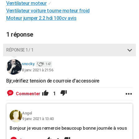
Ventilateur moteur
✓
City break
Voyage de noces
Climat
Destinations
Voyage nature
Forum
+
PHOTO
Ventilateur voiture tourne moteur froid
Moteur jumper 2.2 hdi 100cv avis
GUIDES D'ACHAT
BONS PLANS
1 réponse
CARTE DE VOEUX
RÉPONSE 1 / 1
Carte Bonne année
Carte Pâques
Carte de Noël
Carte Saint-Valentin
Carte d'anniversaire
DICTIONNAIRE
snocky.
147
Biographies
Expressions
Dictionnaire
Citations
Proverbes
8 janv. 2021 à 21:56
PROGRAMME TV
Bjr,vérifiez tension de courroie d'accessoire
COPAINS D'AVANT
1
Commenter
Se connecter
Collèges
Universités
Service militaire
S'inscrire
Lycées
Primaires
Entreprises
Avis de recherche
AVIS DE DÉCÈS
FORUM
Angel
9 janv. 2021 à 13:40
Lifestyle
Sport
Television
Cinema
Bricolage
Culture
Auto
Voyage
Bonjour je vous remercie beaucoup bonne journée à vous