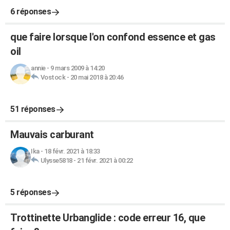
6 réponses
que faire lorsque l'on confond essence et gas
oil
annie
-
9 mars 2009 à 14:20
Vostock
-
20 mai 2018 à 20:46
51 réponses
Mauvais carburant
Ika
-
18 févr. 2021 à 18:33
Ulysse5818
-
21 févr. 2021 à 00:22
5 réponses
Trottinette Urbanglide : code erreur 16, que