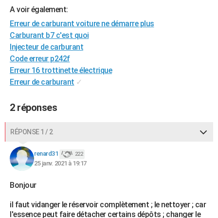
A voir également:
City break
Voyage de noces
Climat
Destinations
Voyage nature
Forum
+
PHOTO
Erreur de carburant voiture ne démarre plus
GUIDES D'ACHAT
Carburant b7 c'est quoi
Injecteur de carburant
BONS PLANS
Code erreur p242f
Erreur 16 trottinette électrique
CARTE DE VOEUX
Erreur de carburant
✓
Carte Bonne année
Carte Pâques
Carte de Noël
Carte Saint-Valentin
Carte d'anniversaire
DICTIONNAIRE
2 réponses
Biographies
Expressions
Dictionnaire
Citations
Proverbes
PROGRAMME TV
COPAINS D'AVANT
RÉPONSE 1 / 2
Se connecter
Collèges
Universités
Service militaire
S'inscrire
Lycées
Primaires
Entreprises
Avis de recherche
AVIS DE DÉCÈS
renard31
222
25 janv. 2021 à 19:17
FORUM
Bonjour
Lifestyle
Sport
Television
Cinema
Bricolage
Culture
Auto
Voyage
il faut vidanger le réservoir complètement ; le nettoyer ; car
l'essence peut faire détacher certains dépôts ; changer le