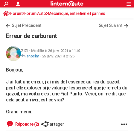
ACTUALITÉS
Forum
Forum Auto
Mécanique, entretien et pannes
Connexion
S'inscrire
Rechercher
Société
Education
Villes
Politique
Faits Divers
Monde
+
SPORT
Sujet Précédent
Sujet Suivant
Football
Cyclisme
Forum
Coupe du monde 2026
Tennis
Rugby
CULTURE
Erreur de carburant
TNT
Cinéma
Musique
Programme TV
Streaming
Sorties cinéma
+
FINANCE
ZIZI
-
Modifié le 26 janv. 2021 à 11:49
Impôts
Immobilier
Banque
Crédit
Retraite
Epargne
Risques naturels par ville
Assurance
AUTO
snocky.
-
25 janv. 2021 à 21:26
Réserver un essai
Berlines
Forum auto
Essais
Citadines
SUV
+
HIGH-TECH
Bonjour,
Meilleur smartphone
Ordinateurs
Guide high-tech
Mobiles
Internet
Jeux vidéo
+
BRICOLAGE
J ai fait une erreur, j ai mis de l essence au lieu du gazoil,
peut elle exploser si je vidange l essence et que je remets du
Aménagement intérieur
Cuisine
Jardinage
+
Forum
Extérieur
Salle de bains
Rangement
WEEK-END
gazoil, ma voiture est une Fiat Punto. Merci, on me dit que
cela peut arriver, est ce vrai?
Escapades
Expositions
Week-end nature
Guides de France
Patrimoine
Musées
+
LIFESTYLE
Grand merci.
Bien-être
Mode
+
Art de vivre
Loisirs
Modes de vie
SANTE
Répondre (2)
Partager
Guide de la santé
Médicaments
+
Alimentation
Maladies
Sommeil
VOYAGE