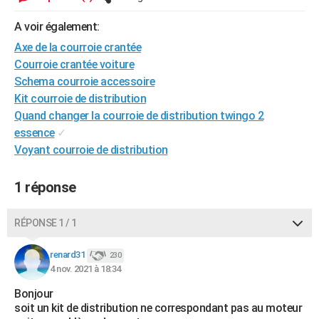
City break
Voyage de noces
Climat
Destinations
Voyage nature
Forum
+
PHOTO
A voir également:
GUIDES D'ACHAT
Axe de la courroie crantée
Courroie crantée voiture
BONS PLANS
Schema courroie accessoire
Kit courroie de distribution
CARTE DE VOEUX
Quand changer la courroie de distribution twingo 2
Carte Bonne année
Carte Pâques
Carte de Noël
Carte Saint-Valentin
Carte d'anniversaire
essence
✓
DICTIONNAIRE
Voyant courroie de distribution
Biographies
Expressions
Dictionnaire
Citations
Proverbes
PROGRAMME TV
1 réponse
COPAINS D'AVANT
Se connecter
Collèges
Universités
Service militaire
S'inscrire
Lycées
Primaires
Entreprises
Avis de recherche
AVIS DE DÉCÈS
RÉPONSE 1 / 1
FORUM
renard31
230
4 nov. 2021 à 18:34
Lifestyle
Sport
Television
Cinema
Bricolage
Culture
Auto
Voyage
Bonjour
soit un kit de distribution ne correspondant pas au moteur