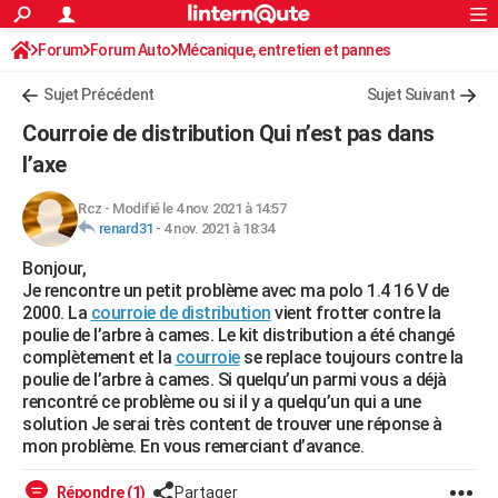
ACTUALITÉS
Forum
Forum Auto
Mécanique, entretien et pannes
Connexion
S'inscrire
Rechercher
Société
Education
Villes
Politique
Faits Divers
Monde
+
SPORT
Sujet Précédent
Sujet Suivant
Football
Cyclisme
Forum
Coupe du monde 2026
Tennis
Rugby
CULTURE
Courroie de distribution Qui n’est pas dans
TNT
Cinéma
Musique
Programme TV
Streaming
Sorties cinéma
+
l’axe
FINANCE
Impôts
Immobilier
Banque
Crédit
Retraite
Epargne
Risques naturels par ville
Assurance
AUTO
Rcz
-
Modifié le 4 nov. 2021 à 14:57
renard31
-
4 nov. 2021 à 18:34
Réserver un essai
Berlines
Forum auto
Essais
Citadines
SUV
+
HIGH-TECH
Bonjour,
Je rencontre un petit problème avec ma polo 1.4 16 V de
Meilleur smartphone
Ordinateurs
Guide high-tech
Mobiles
Internet
Jeux vidéo
+
BRICOLAGE
2000. La
courroie de distribution
vient frotter contre la
poulie de l’arbre à cames. Le kit distribution a été changé
Aménagement intérieur
Cuisine
Jardinage
+
Forum
Extérieur
Salle de bains
Rangement
WEEK-END
complètement et la
courroie
se replace toujours contre la
poulie de l’arbre à cames. Si quelqu’un parmi vous a déjà
Escapades
Expositions
Week-end nature
Guides de France
Patrimoine
Musées
+
LIFESTYLE
rencontré ce problème ou si il y a quelqu’un qui a une
solution Je serai très content de trouver une réponse à
Bien-être
Mode
+
Art de vivre
Loisirs
Modes de vie
SANTE
mon problème. En vous remerciant d’avance.
Guide de la santé
Médicaments
+
Alimentation
Maladies
Sommeil
VOYAGE
Répondre (1)
Partager