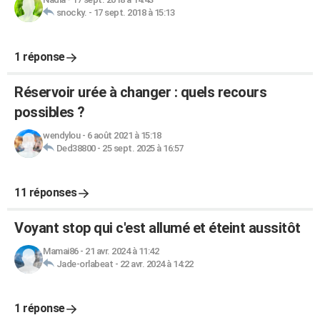
snocky.
-
17 sept. 2018 à 15:13
1 réponse
Réservoir urée à changer : quels recours
possibles ?
wendylou
-
6 août 2021 à 15:18
Ded38800
-
25 sept. 2025 à 16:57
11 réponses
Voyant stop qui c'est allumé et éteint aussitôt
Mamai86
-
21 avr. 2024 à 11:42
Jade-orlabeat
-
22 avr. 2024 à 14:22
1 réponse