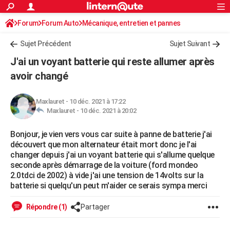
ACTUALITÉS
Forum
Forum Auto
Mécanique, entretien et pannes
Connexion
S'inscrire
Rechercher
Société
Education
Villes
Politique
Faits Divers
Monde
+
SPORT
Sujet Précédent
Sujet Suivant
Football
Cyclisme
Forum
Coupe du monde 2026
Tennis
Rugby
CULTURE
J'ai un voyant batterie qui reste allumer après
TNT
Cinéma
Musique
Programme TV
Streaming
Sorties cinéma
+
avoir changé
FINANCE
Impôts
Immobilier
Banque
Crédit
Retraite
Epargne
Risques naturels par ville
Assurance
AUTO
Maxlauret
-
10 déc. 2021 à 17:22
Maxlauret -
10 déc. 2021 à 20:02
Réserver un essai
Berlines
Forum auto
Essais
Citadines
SUV
+
HIGH-TECH
Bonjour, je vien vers vous car suite à panne de batterie j'ai
Meilleur smartphone
Ordinateurs
Guide high-tech
Mobiles
Internet
Jeux vidéo
+
BRICOLAGE
découvert que mon alternateur était mort donc je l'ai
changer depuis j'ai un voyant batterie qui s'allume quelque
Aménagement intérieur
Cuisine
Jardinage
+
Forum
Extérieur
Salle de bains
Rangement
WEEK-END
seconde après démarrage de la voiture (ford mondeo
2.0tdci de 2002) à vide j'ai une tension de 14volts sur la
Escapades
Expositions
Week-end nature
Guides de France
Patrimoine
Musées
+
LIFESTYLE
batterie si quelqu'un peut m'aider ce serais sympa merci
Bien-être
Mode
+
Art de vivre
Loisirs
Modes de vie
SANTE
Répondre (1)
Partager
Guide de la santé
Médicaments
+
Alimentation
Maladies
Sommeil
VOYAGE