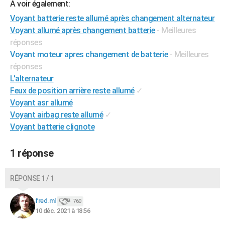
A voir également:
City break
Voyage de noces
Climat
Destinations
Voyage nature
Forum
+
PHOTO
Voyant batterie reste allumé après changement alternateur
Voyant allumé après changement batterie
- Meilleures
GUIDES D'ACHAT
réponses
BONS PLANS
Voyant moteur apres changement de batterie
- Meilleures
réponses
CARTE DE VOEUX
L'alternateur
Feux de position arrière reste allumé
✓
Carte Bonne année
Carte Pâques
Carte de Noël
Carte Saint-Valentin
Carte d'anniversaire
DICTIONNAIRE
Voyant asr allumé
Biographies
Expressions
Dictionnaire
Citations
Proverbes
PROGRAMME TV
Voyant airbag reste allumé
✓
Voyant batterie clignote
COPAINS D'AVANT
1 réponse
Se connecter
Collèges
Universités
Service militaire
S'inscrire
Lycées
Primaires
Entreprises
Avis de recherche
AVIS DE DÉCÈS
FORUM
RÉPONSE 1 / 1
Lifestyle
Sport
Television
Cinema
Bricolage
Culture
Auto
Voyage
fred.ml
760
10 déc. 2021 à 18:56