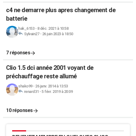
c4 ne demarre plus apres changement de
batterie
hak_6153
-
8 déc. 2021 à 10:58
Sylvain27
-
26 juin 2023 à 18:50
7 réponses
Clio 1.5 dci année 2001 voyant de
préchauffage reste allumé
shako99
-
26 janv. 2014 à 13:53
renard31
-
5 févr. 2019 à 20:09
10 réponses