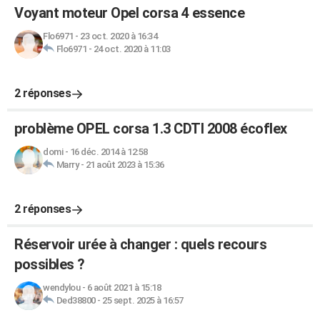
Voyant moteur Opel corsa 4 essence
Flo6971
-
23 oct. 2020 à 16:34
Flo6971
-
24 oct. 2020 à 11:03
2 réponses
problème OPEL corsa 1.3 CDTI 2008 écoflex
domi
-
16 déc. 2014 à 12:58
Marry
-
21 août 2023 à 15:36
2 réponses
Réservoir urée à changer : quels recours
possibles ?
wendylou
-
6 août 2021 à 15:18
Ded38800
-
25 sept. 2025 à 16:57