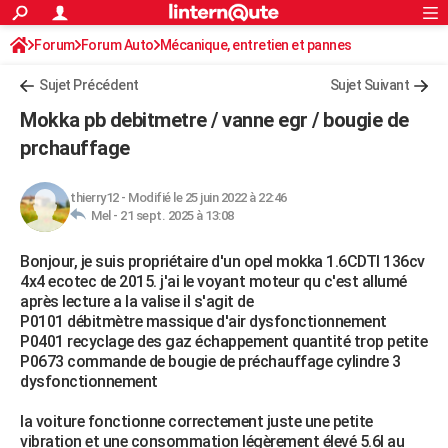
ACTUALITÉS
Forum
Forum Auto
Mécanique, entretien et pannes
Connexion
S'inscrire
Rechercher
Société
Education
Villes
Politique
Faits Divers
Monde
+
SPORT
Sujet Précédent
Sujet Suivant
Football
Cyclisme
Forum
Coupe du monde 2026
Tennis
Rugby
CULTURE
Mokka pb debitmetre / vanne egr / bougie de
TNT
Cinéma
Musique
Programme TV
Streaming
Sorties cinéma
+
prchauffage
FINANCE
Impôts
Immobilier
Banque
Crédit
Retraite
Epargne
Risques naturels par ville
Assurance
AUTO
thierry12
-
Modifié le 25 juin 2022 à 22:46
Mel -
21 sept. 2025 à 13:08
Réserver un essai
Berlines
Forum auto
Essais
Citadines
SUV
+
HIGH-TECH
Bonjour, je suis propriétaire d'un opel mokka 1.6CDTI 136cv
Meilleur smartphone
Ordinateurs
Guide high-tech
Mobiles
Internet
Jeux vidéo
+
BRICOLAGE
4x4 ecotec de 2015. j'ai le voyant moteur qu c'est allumé
après lecture a la valise il s'agit de
Aménagement intérieur
Cuisine
Jardinage
+
Forum
Extérieur
Salle de bains
Rangement
WEEK-END
P0101 débitmètre massique d'air dysfonctionnement
P0401 recyclage des gaz échappement quantité trop petite
Escapades
Expositions
Week-end nature
Guides de France
Patrimoine
Musées
+
LIFESTYLE
P0673 commande de bougie de préchauffage cylindre 3
dysfonctionnement
Bien-être
Mode
+
Art de vivre
Loisirs
Modes de vie
SANTE
la voiture fonctionne correctement juste une petite
Guide de la santé
Médicaments
+
Alimentation
Maladies
Sommeil
VOYAGE
vibration et une consommation légèrement élevé 5.6l au