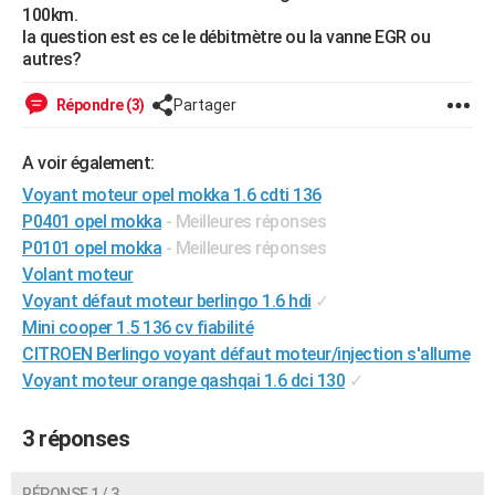
100km.
City break
Voyage de noces
Climat
Destinations
Voyage nature
Forum
+
PHOTO
la question est es ce le débitmètre ou la vanne EGR ou
autres?
GUIDES D'ACHAT
Répondre (3)
Partager
BONS PLANS
CARTE DE VOEUX
A voir également:
Voyant moteur opel mokka 1.6 cdti 136
Carte Bonne année
Carte Pâques
Carte de Noël
Carte Saint-Valentin
Carte d'anniversaire
DICTIONNAIRE
P0401 opel mokka
- Meilleures réponses
Biographies
Expressions
Dictionnaire
Citations
Proverbes
P0101 opel mokka
- Meilleures réponses
PROGRAMME TV
Volant moteur
COPAINS D'AVANT
Voyant défaut moteur berlingo 1.6 hdi
✓
Mini cooper 1.5 136 cv fiabilité
Se connecter
Collèges
Universités
Service militaire
S'inscrire
Lycées
Primaires
Entreprises
Avis de recherche
AVIS DE DÉCÈS
CITROEN Berlingo voyant défaut moteur/injection s'allume
Voyant moteur orange qashqai 1.6 dci 130
✓
FORUM
Lifestyle
Sport
Television
Cinema
Bricolage
Culture
Auto
Voyage
3 réponses
RÉPONSE 1 / 3