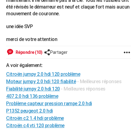
maintenant il ne démarre pas à la clé. Tous les fusibles ont
City break
Voyage de noces
Climat
Destinations
Voyage nature
Forum
+
été révisés le démarreur est neuf et claque fort mais aucun
PHOTO
mouvement de couronne.
GUIDES D'ACHAT
une idée SVP
BONS PLANS
merci de votre attention
CARTE DE VOEUX
Répondre (10)
Partager
Carte Bonne année
Carte Pâques
Carte de Noël
Carte Saint-Valentin
Carte d'anniversaire
DICTIONNAIRE
A voir également:
Biographies
Expressions
Dictionnaire
Citations
Proverbes
PROGRAMME TV
Citroën jumpy 2.0 hdi 120 problème
Moteur jumpy 2.0 hdi 120 fiabilité
- Meilleures réponses
COPAINS D'AVANT
Fiabilité jumpy 2.0 hdi 120
- Meilleures réponses
Se connecter
Collèges
Universités
Service militaire
S'inscrire
Lycées
Primaires
Entreprises
Avis de recherche
AVIS DE DÉCÈS
407 2.0 hdi 136 problème
Problème capteur pression rampe 2.0 hdi
FORUM
P1352 peugeot 2.0 hdi
Lifestyle
Sport
Television
Cinema
Bricolage
Culture
Auto
Voyage
Citroën c2 1.4 hdi problème
Citroën c4 vti 120 problème