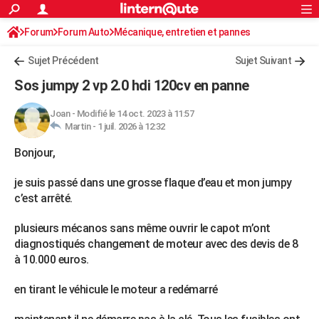
ACTUALITÉS
Forum
Forum Auto
Mécanique, entretien et pannes
Connexion
S'inscrire
Rechercher
Société
Education
Villes
Politique
Faits Divers
Monde
+
SPORT
Sujet Précédent
Sujet Suivant
Football
Cyclisme
Forum
Coupe du monde 2026
Tennis
Rugby
CULTURE
Sos jumpy 2 vp 2.0 hdi 120cv en panne
TNT
Cinéma
Musique
Programme TV
Streaming
Sorties cinéma
+
FINANCE
Joan
-
Modifié le 14 oct. 2023 à 11:57
Martin -
1 juil. 2026 à 12:32
Impôts
Immobilier
Banque
Crédit
Retraite
Epargne
Risques naturels par ville
Assurance
AUTO
Bonjour,
Réserver un essai
Berlines
Forum auto
Essais
Citadines
SUV
+
HIGH-TECH
je suis passé dans une grosse flaque d’eau et mon jumpy
Meilleur smartphone
Ordinateurs
Guide high-tech
Mobiles
Internet
Jeux vidéo
+
BRICOLAGE
c’est arrêté.
Aménagement intérieur
Cuisine
Jardinage
+
Forum
Extérieur
Salle de bains
Rangement
WEEK-END
plusieurs mécanos sans même ouvrir le capot m’ont
diagnostiqués changement de moteur avec des devis de 8
Escapades
Expositions
Week-end nature
Guides de France
Patrimoine
Musées
+
LIFESTYLE
à 10.000 euros.
Bien-être
Mode
+
Art de vivre
Loisirs
Modes de vie
SANTE
en tirant le véhicule le moteur a redémarré
Guide de la santé
Médicaments
+
Alimentation
Maladies
Sommeil
VOYAGE