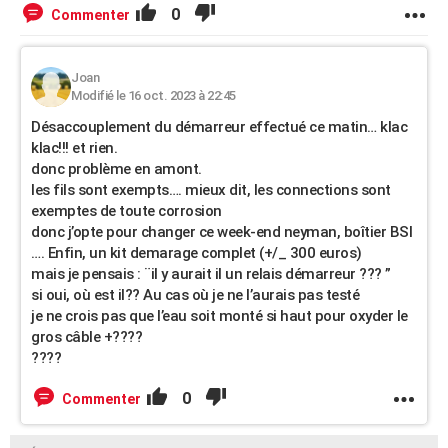
0
Commenter
Joan
Modifié le 16 oct. 2023 à 22:45
Désaccouplement du démarreur effectué ce matin… klac
klac!!! et rien.
donc problème en amont.
les fils sont exempts…. mieux dit, les connections sont
exemptes de toute corrosion
donc j’opte pour changer ce week-end neyman, boîtier BSI
…. Enfin, un kit demarage complet (+/_ 300 euros)
mais je pensais : ¨il y aurait il un relais démarreur ??? ”
si oui, où est il?? Au cas où je ne l’aurais pas testé
je ne crois pas que l’eau soit monté si haut pour oxyder le
gros câble +????
????
0
Commenter