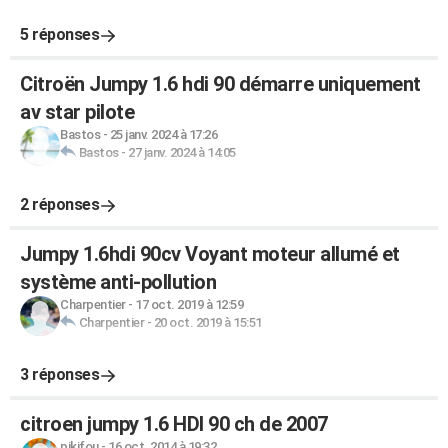
5 réponses
Citroën Jumpy 1.6 hdi 90 démarre uniquement
av star pilote
Bastos
-
25 janv. 2024 à 17:26
Bastos
-
27 janv. 2024 à 14:05
2 réponses
Jumpy 1.6hdi 90cv Voyant moteur allumé et
système anti-pollution
Charpentier
-
17 oct. 2019 à 12:59
Charpentier
-
20 oct. 2019 à 15:51
3 réponses
citroen jumpy 1.6 HDI 90 ch de 2007
pikifou
-
16 oct. 2014 à 19:32