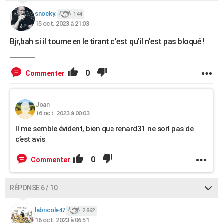
snocky.
144
15 oct. 2023 à 21:03
Bjr,bah si il tourne en le tirant c'est qu'il n'est pas bloqué !
0
Commenter
Joan
16 oct. 2023 à 00:03
Il me semble évident, bien que renard31 ne soit pas de
c’est avis
0
Commenter
RÉPONSE 6 / 10
labricole47
2 862
16 oct. 2023 à 06:51