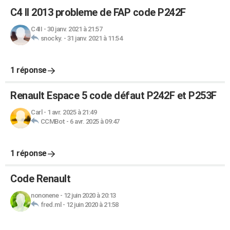
C4 II 2013 probleme de FAP code P242F
C4II
-
30 janv. 2021 à 21:57
snocky.
-
31 janv. 2021 à 11:54
1 réponse
Renault Espace 5 code défaut P242F et P253F
Carl
-
1 avr. 2025 à 21:49
CCMBot
-
6 avr. 2025 à 09:47
1 réponse
Code Renault
nononene
-
12 juin 2020 à 20:13
fred.ml
-
12 juin 2020 à 21:58