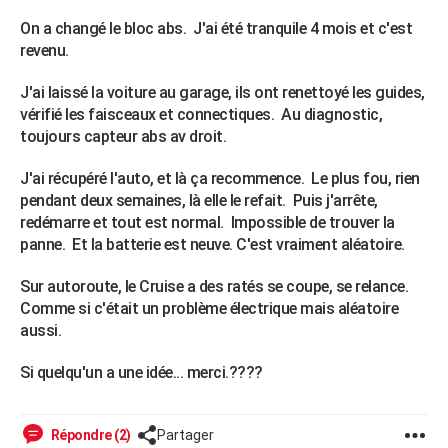
City break
Voyage de noces
Climat
Destinations
Voyage nature
Forum
+
PHOTO
On a changé le bloc abs. J'ai été tranquile 4 mois et c'est
revenu.
GUIDES D'ACHAT
J'ai laissé la voiture au garage, ils ont renettoyé les guides,
BONS PLANS
vérifié les faisceaux et connectiques. Au diagnostic,
toujours capteur abs av droit.
CARTE DE VOEUX
J'ai récupéré l'auto, et là ça recommence. Le plus fou, rien
Carte Bonne année
Carte Pâques
Carte de Noël
Carte Saint-Valentin
Carte d'anniversaire
DICTIONNAIRE
pendant deux semaines, là elle le refait. Puis j'arrête,
redémarre et tout est normal. Impossible de trouver la
Biographies
Expressions
Dictionnaire
Citations
Proverbes
PROGRAMME TV
panne. Et la batterie est neuve. C'est vraiment aléatoire.
COPAINS D'AVANT
Sur autoroute, le Cruise a des ratés se coupe, se relance.
Se connecter
Collèges
Universités
Service militaire
S'inscrire
Lycées
Primaires
Entreprises
Avis de recherche
Comme si c'était un problème électrique mais aléatoire
AVIS DE DÉCÈS
aussi.
FORUM
Si quelqu'un a une idée... merci.????
Lifestyle
Sport
Television
Cinema
Bricolage
Culture
Auto
Voyage
Répondre (2)
Partager