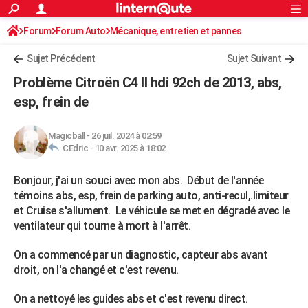
ACTUALITÉS
Forum
Forum Auto
Mécanique, entretien et pannes
Connexion
S'inscrire
Rechercher
Société
Education
Villes
Politique
Faits Divers
Monde
+
SPORT
Sujet Précédent
Sujet Suivant
Football
Cyclisme
Forum
Coupe du monde 2026
Tennis
Rugby
CULTURE
Problème Citroën C4 II hdi 92ch de 2013, abs,
TNT
Cinéma
Musique
Programme TV
Streaming
Sorties cinéma
+
esp, frein de
FINANCE
Impôts
Immobilier
Banque
Crédit
Retraite
Epargne
Risques naturels par ville
Assurance
AUTO
Magicball
-
26 juil. 2024 à 02:59
CEdric -
10 avr. 2025 à 18:02
Réserver un essai
Berlines
Forum auto
Essais
Citadines
SUV
+
HIGH-TECH
Bonjour, j'ai un souci avec mon abs. Début de l'année
Meilleur smartphone
Ordinateurs
Guide high-tech
Mobiles
Internet
Jeux vidéo
+
BRICOLAGE
témoins abs, esp, frein de parking auto, anti-recul,.limiteur
Aménagement intérieur
Cuisine
Jardinage
+
Forum
Extérieur
Salle de bains
Rangement
et Cruise s'allument. Le véhicule se met en dégradé avec le
WEEK-END
ventilateur qui tourne à mort à l'arrêt.
Escapades
Expositions
Week-end nature
Guides de France
Patrimoine
Musées
+
LIFESTYLE
On a commencé par un diagnostic, capteur abs avant
Bien-être
Mode
+
Art de vivre
Loisirs
Modes de vie
SANTE
droit, on l'a changé et c'est revenu.
Guide de la santé
Médicaments
+
Alimentation
Maladies
Sommeil
VOYAGE
On a nettoyé les guides abs et c'est revenu direct.