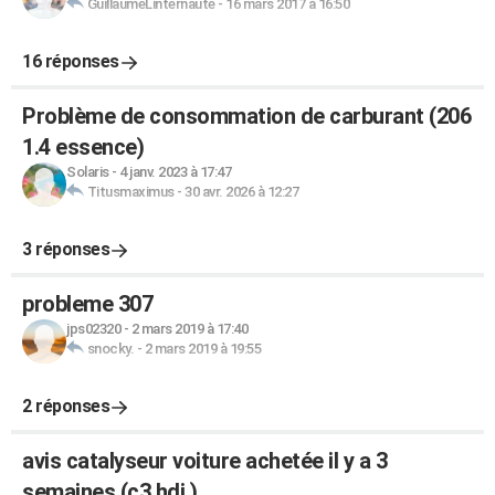
GuillaumeLinternaute
-
16 mars 2017 à 16:50
16 réponses
Problème de consommation de carburant (206
1.4 essence)
Solaris
-
4 janv. 2023 à 17:47
Titusmaximus
-
30 avr. 2026 à 12:27
3 réponses
probleme 307
jps02320
-
2 mars 2019 à 17:40
snocky.
-
2 mars 2019 à 19:55
2 réponses
avis catalyseur voiture achetée il y a 3
semaines (c3 hdi )