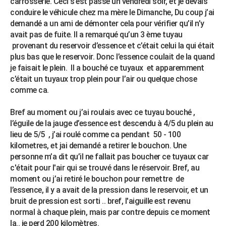
carrosserie. Ceci s’est passé un vendredi soir, et je devais
City break
Voyage de noces
Climat
Destinations
Voyage nature
Forum
+
conduire le véhicule chez ma mère le Dimanche, Du coup j’ai
PHOTO
demandé a un ami de démonter cela pour vérifier qu’il n’y
GUIDES D'ACHAT
avait pas de fuite. Il a remarqué qu’un 3 ème tuyau
provenant du reservoir d’essence et c’était celui la qui était
BONS PLANS
plus bas que le reservoir. Donc l’essence coulait de la quand
je faisait le plein. Il a bouché ce tuyaux et apparemment
CARTE DE VOEUX
c’était un tuyaux trop plein pour l’air ou quelque chose
comme ca.
Carte Bonne année
Carte Pâques
Carte de Noël
Carte Saint-Valentin
Carte d'anniversaire
DICTIONNAIRE
Bref au moment ou j’ai roulais avec ce tuyau bouché ,
Biographies
Expressions
Dictionnaire
Citations
Proverbes
PROGRAMME TV
l’éguile de la jauge d’essence est descendu à 4/5 du plein au
lieu de 5/5 , j’ai roulé comme ca pendant 50 - 100
COPAINS D'AVANT
kilometres, et jai demandé a retirer le bouchon. Une
Se connecter
Collèges
Universités
Service militaire
S'inscrire
Lycées
Primaires
Entreprises
Avis de recherche
AVIS DE DÉCÈS
personne m’a dit qu’il ne fallait pas boucher ce tuyaux car
c'était pour l'air qui se trouvé dans le réservoir. Bref, au
FORUM
moment ou j’ai retiré le bouchon pour remettre de
l’essence, il y a avait de la pression dans le reservoir, et un
Lifestyle
Sport
Television
Cinema
Bricolage
Culture
Auto
Voyage
bruit de pression est sorti .. bref, l'aiguille est revenu
normal à chaque plein, mais par contre depuis ce moment
la.. je perd 200 kilomètres.