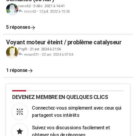
rocc62
-
5 déc. 2021 à 14:41
rocc62
-
12 juil. 2022 à 15:26
5 réponses
Voyant moteur éteint / problème catalyseur
PsyR
-
21 avr. 2024 à 21:56
renard31
-
22 avr. 2024 à 07:04
1 réponse
DEVENEZ MEMBRE EN QUELQUES CLICS
Connectez-vous simplement avec ceux qui
partagent vos intérêts
Suivez vos discussions facilement et
obtenez plus de réponses