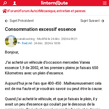
ACTUALITÉS
Forum
Forum Auto
Mécanique, entretien et pannes
Connexion
S'inscrire
Rechercher
Société
Education
Villes
Politique
Faits Divers
Monde
+
SPORT
Sujet Précédent
Sujet Suivant
Football
Cyclisme
Forum
Coupe du monde 2026
Tennis
Rugby
CULTURE
Consommation excessif essence
TNT
Cinéma
Musique
Programme TV
Streaming
Sorties cinéma
+
FINANCE
canalcasting
-
Modifié le 24 déc. 2024 à 09:21
fred.ml
-
24 déc. 2024 à 18:55
Impôts
Immobilier
Banque
Crédit
Retraite
Epargne
Risques naturels par ville
Assurance
AUTO
Bonjour,
Réserver un essai
Berlines
Forum auto
Essais
Citadines
SUV
+
HIGH-TECH
J'ai acheté un véhicule d'occasion mercedes Vanea
Meilleur smartphone
Ordinateurs
Guide high-tech
Mobiles
Internet
Jeux vidéo
+
BRICOLAGE
essence 1,9 de 2002, et les premiers pleins je faisais 650
Kilometres avec un plein d'essence.
Aménagement intérieur
Cuisine
Jardinage
+
Forum
Extérieur
Salle de bains
Rangement
WEEK-END
Aujourd'hui je ne fais que 400-450 . Malheureusement cela
Escapades
Expositions
Week-end nature
Guides de France
Patrimoine
Musées
+
LIFESTYLE
est de ma faute et je voudrais savoir ou peut être la cause.
Bien-être
Mode
+
Art de vivre
Loisirs
Modes de vie
SANTE
Quand j’ai acheté le véhicule, et que je faisais le plein, il y
Guide de la santé
Médicaments
+
Alimentation
Maladies
Sommeil
avait un peu d’essence qui coulait par le dessous de la
VOYAGE