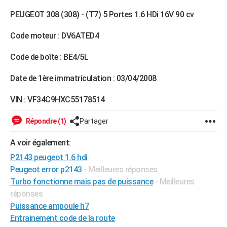
City break
Voyage de noces
Climat
Destinations
Voyage nature
Forum
+
PHOTO
PEUGEOT 308 (308) - (T7) 5 Portes 1.6 HDi 16V 90 cv
GUIDES D'ACHAT
Code moteur : DV6ATED4
BONS PLANS
Code de boîte : BE4/5L
CARTE DE VOEUX
Date de 1ère immatriculation : 03/04/2008
Carte Bonne année
Carte Pâques
Carte de Noël
Carte Saint-Valentin
Carte d'anniversaire
DICTIONNAIRE
VIN : VF34C9HXC55178514
Biographies
Expressions
Dictionnaire
Citations
Proverbes
PROGRAMME TV
Répondre (1)
Partager
COPAINS D'AVANT
A voir également:
Se connecter
Collèges
Universités
Service militaire
S'inscrire
Lycées
Primaires
Entreprises
Avis de recherche
AVIS DE DÉCÈS
P2143 peugeot 1.6 hdi
Peugeot error p2143
- Meilleures réponses
FORUM
Turbo fonctionne mais pas de puissance
- Meilleures
réponses
Lifestyle
Sport
Television
Cinema
Bricolage
Culture
Auto
Voyage
Puissance ampoule h7
Entrainement code de la route