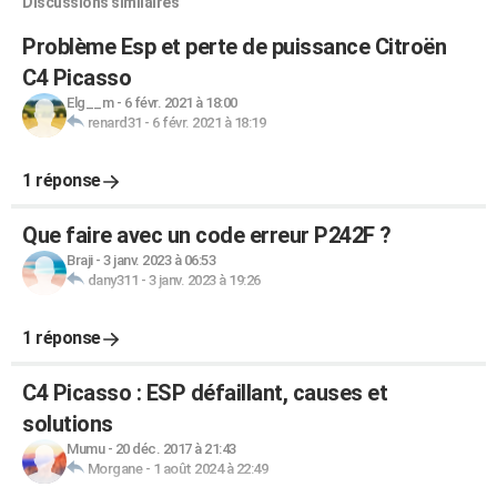
Discussions similaires
Problème Esp et perte de puissance Citroën
C4 Picasso
Elg__m
-
6 févr. 2021 à 18:00
renard31
-
6 févr. 2021 à 18:19
1 réponse
Que faire avec un code erreur P242F ?
Braji
-
3 janv. 2023 à 06:53
dany311
-
3 janv. 2023 à 19:26
1 réponse
C4 Picasso : ESP défaillant, causes et
solutions
Mumu
-
20 déc. 2017 à 21:43
Morgane
-
1 août 2024 à 22:49