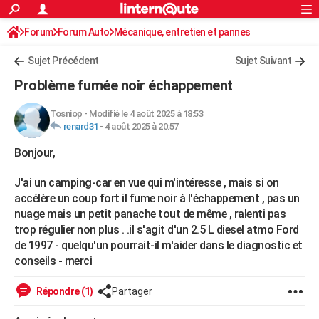
ACTUALITÉS
Forum
Forum Auto
Mécanique, entretien et pannes
Connexion
S'inscrire
Rechercher
Société
Education
Villes
Politique
Faits Divers
Monde
+
SPORT
Sujet Précédent
Sujet Suivant
Football
Cyclisme
Forum
Coupe du monde 2026
Tennis
Rugby
CULTURE
Problème fumée noir échappement
TNT
Cinéma
Musique
Programme TV
Streaming
Sorties cinéma
+
FINANCE
Tosniop
-
Modifié le 4 août 2025 à 18:53
renard31
-
4 août 2025 à 20:57
Impôts
Immobilier
Banque
Crédit
Retraite
Epargne
Risques naturels par ville
Assurance
AUTO
Bonjour,
Réserver un essai
Berlines
Forum auto
Essais
Citadines
SUV
+
HIGH-TECH
J'ai un camping-car en vue qui m'intéresse , mais si on
Meilleur smartphone
Ordinateurs
Guide high-tech
Mobiles
Internet
Jeux vidéo
+
BRICOLAGE
accélère un coup fort il fume noir à l'échappement , pas un
nuage mais un petit panache tout de même , ralenti pas
Aménagement intérieur
Cuisine
Jardinage
+
Forum
Extérieur
Salle de bains
Rangement
WEEK-END
trop régulier non plus . .il s'agit d'un 2.5 L diesel atmo Ford
de 1997 - quelqu'un pourrait-il m'aider dans le diagnostic et
Escapades
Expositions
Week-end nature
Guides de France
Patrimoine
Musées
+
LIFESTYLE
conseils - merci
Bien-être
Mode
+
Art de vivre
Loisirs
Modes de vie
SANTE
Répondre (1)
Partager
Guide de la santé
Médicaments
+
Alimentation
Maladies
Sommeil
VOYAGE