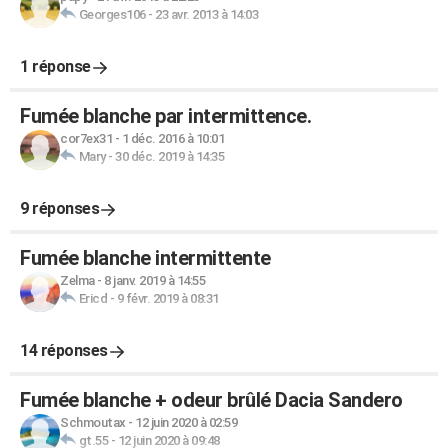
Georges106
-
23 avr. 2013 à 14:03
1 réponse
Fumée blanche par intermittence.
cor7ex31
-
1 déc. 2016 à 10:01
Mary
-
30 déc. 2019 à 14:35
9 réponses
Fumée blanche intermittente
Zelma
-
8 janv. 2019 à 14:55
Ericd
-
9 févr. 2019 à 08:31
14 réponses
Fumée blanche + odeur brûlé Dacia Sandero
Schmoutax
-
12 juin 2020 à 02:59
gt.55
-
12 juin 2020 à 09:48