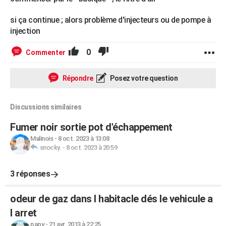
si ça continue ; alors problème d'injecteurs ou de pompe à
injection
0
Commenter
Répondre
Posez votre question
Discussions similaires
Fumer noir sortie pot d'échappement
Malinois
-
8 oct. 2023 à 13:08
snocky.
-
8 oct. 2023 à 20:59
3 réponses
odeur de gaz dans l habitacle dés le vehicule a
l arret
papy
-
21 avr. 2013 à 22:25