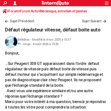
ACTUALITÉS
Forum
Forum Auto
Mécanique, entretien et pannes
Connexion
S'inscrire
Rechercher
Société
Education
Villes
Politique
Faits Divers
Monde
+
SPORT
Sujet Précédent
Sujet Suivant
Football
Cyclisme
Forum
Coupe du monde 2026
Tennis
Rugby
CULTURE
Défaut régulateur vitesse, défaut boite auto
TNT
Cinéma
Musique
Programme TV
Streaming
Sorties cinéma
+
FINANCE
BitikBrez
-
Modifié le 8 nov. 2025 à 13:37
serge -
8 août 2026 à 10:20
Impôts
Immobilier
Banque
Crédit
Retraite
Epargne
Risques naturels par ville
Assurance
AUTO
Bonjour,
Réserver un essai
Berlines
Forum auto
Essais
Citadines
SUV
+
HIGH-TECH
...Sur Peugeot 308 GT apparaissent dans l'ordre: défaut
Meilleur smartphone
Ordinateurs
Guide high-tech
Mobiles
Internet
Jeux vidéo
+
BRICOLAGE
régulateur de vitesse puis défaut boite de vitesse puis
défaut moteur qui s'acquittent sur simple redémarrage et
Aménagement intérieur
Cuisine
Jardinage
+
Forum
Extérieur
Salle de bains
Rangement
WEEK-END
pas de diagnostique clair chez Peugeot. Ils ne proposent
que l'échange standard de la boite.
Escapades
Expositions
Week-end nature
Guides de France
Patrimoine
Musées
+
LIFESTYLE
Avez-vous une expérience similaire et/ou une autre
Bien-être
Mode
+
Art de vivre
Loisirs
Modes de vie
réponse que l'échange standard ?
SANTE
Merci pour votre intérêt à ma question, biensûr je répondrai
Guide de la santé
Médicaments
+
Alimentation
Maladies
Sommeil
à toutes les vôtre pour comprendre la situation.
VOYAGE