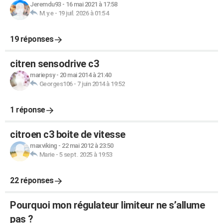
Jeremdu93
-
16 mai 2021 à 17:58
M.y.e
-
19 juil. 2026 à 01:54
19 réponses
citren sensodrive c3
mariepsy
-
20 mai 2014 à 21:40
Georges106
-
7 juin 2014 à 19:52
1 réponse
citroen c3 boite de vitesse
maxviking
-
22 mai 2012 à 23:50
Marie
-
5 sept. 2025 à 19:53
22 réponses
Pourquoi mon régulateur limiteur ne s’allume
pas ?