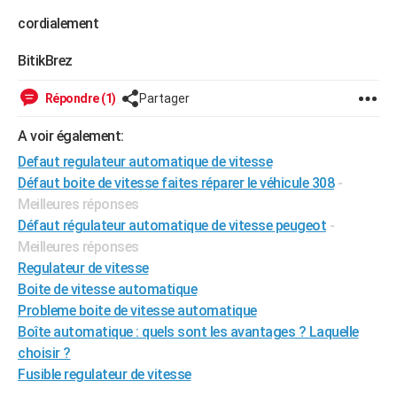
City break
Voyage de noces
Climat
Destinations
Voyage nature
Forum
+
PHOTO
cordialement
GUIDES D'ACHAT
BitikBrez
BONS PLANS
Répondre (1)
Partager
CARTE DE VOEUX
A voir également:
Carte Bonne année
Carte Pâques
Carte de Noël
Carte Saint-Valentin
Carte d'anniversaire
Defaut regulateur automatique de vitesse
DICTIONNAIRE
Défaut boite de vitesse faites réparer le véhicule 308
-
Biographies
Expressions
Dictionnaire
Citations
Proverbes
PROGRAMME TV
Meilleures réponses
Défaut régulateur automatique de vitesse peugeot
-
COPAINS D'AVANT
Meilleures réponses
Regulateur de vitesse
Se connecter
Collèges
Universités
Service militaire
S'inscrire
Lycées
Primaires
Entreprises
Avis de recherche
AVIS DE DÉCÈS
Boite de vitesse automatique
FORUM
Probleme boite de vitesse automatique
Boîte automatique : quels sont les avantages ? Laquelle
Lifestyle
Sport
Television
Cinema
Bricolage
Culture
Auto
Voyage
choisir ?
Fusible regulateur de vitesse