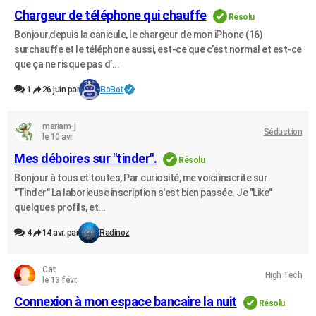
Chargeur de téléphone qui chauffe
City break
Voyage de noces
Climat
Destinations
Voyage nature
Forum
+
PHOTO
Résolu
Bonjour,depuis la canicule, le chargeur de mon iPhone (16)
GUIDES D'ACHAT
surchauffe et le téléphone aussi, est-ce que c’est normal et est-ce
que ça ne risque pas d’...
BONS PLANS
1
26 juin par
BoBot
CARTE DE VOEUX
mariam-j
Carte Bonne année
Carte Pâques
Carte de Noël
Carte Saint-Valentin
Carte d'anniversaire
DICTIONNAIRE
Séduction
le 10 avr.
Biographies
Expressions
Dictionnaire
Citations
Proverbes
Mes déboires sur "tinder".
PROGRAMME TV
Résolu
Bonjour à tous et toutes, Par curiosité, me voici inscrite sur
COPAINS D'AVANT
"Tinder" La laborieuse inscription s'est bien passée. Je "Like"
quelques profils, et...
Se connecter
Collèges
Universités
Service militaire
S'inscrire
Lycées
Primaires
Entreprises
Avis de recherche
AVIS DE DÉCÈS
4
14 avr. par
Radinoz
FORUM
Cat
Lifestyle
Sport
Television
Cinema
Bricolage
Culture
Auto
Voyage
High Tech
le 13 févr.
Connexion à mon espace bancaire la nuit
Résolu