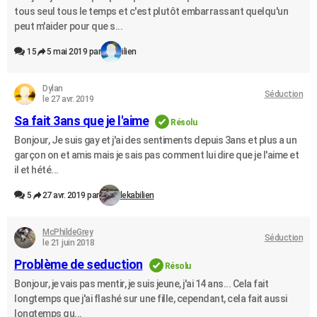
tous seul tous le temps et c'est plutôt embarrassant quelqu'un
peut m'aider pour que s...
15
5 mai 2019 par
ilien
Dylan
Séduction
le 27 avr. 2019
Sa fait 3ans que je l'aime
Résolu
Bonjour, Je suis gay et j'ai des sentiments depuis 3ans et plus a un
garçon on et amis mais je sais pas comment lui dire que je l'aime et
il et hété...
5
27 avr. 2019 par
lekabilien
McPhildeGrey
Séduction
le 21 juin 2018
Problème de seduction
Résolu
Bonjour, je vais pas mentir, je suis jeune, j'ai 14 ans... Cela fait
longtemps que j'ai flashé sur une fille, cependant, cela fait aussi
longtemps qu...