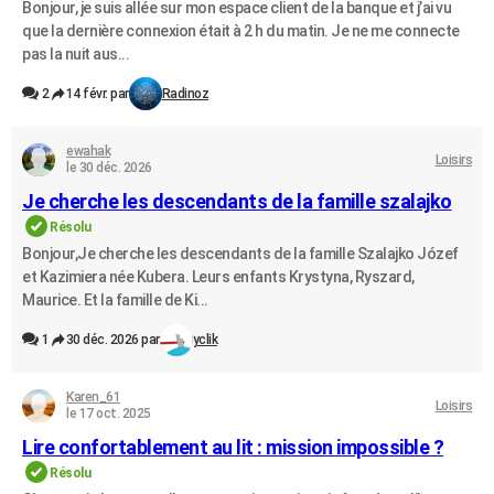
Bonjour, je suis allée sur mon espace client de la banque et j’ai vu
que la dernière connexion était à 2 h du matin. Je ne me connecte
pas la nuit aus...
2
14 févr. par
Radinoz
ewahak
Loisirs
le 30 déc. 2026
Je cherche les descendants de la famille szalajko
Résolu
Bonjour,Je cherche les descendants de la famille Szalajko Józef
et Kazimiera née Kubera. Leurs enfants Krystyna, Ryszard,
Maurice. Et la famille de Ki...
1
30 déc. 2026 par
yclik
Karen_61
Loisirs
le 17 oct. 2025
Lire confortablement au lit : mission impossible ?
Résolu