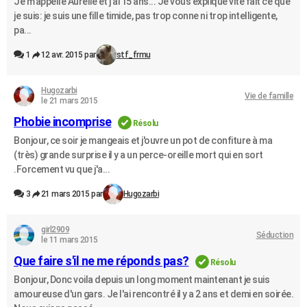
Je m'appelle Aurélie et j'ai 15 ans... Je vous explique vite fait ce que
je suis: je suis une fille timide, pas trop conne ni trop intelligente,
pa...
1
12 avr. 2015 par
stf_frmu
Hugozarbi
Vie de famille
le 21 mars 2015
Phobie incomprise
Résolu
Bonjour, ce soir je mangeais et j'ouvre un pot de confiture à ma
(très) grande surprise il y a un perce-oreille mort qui en sort
.Forcement vu que j'a...
3
21 mars 2015 par
Hugozarbi
girl2909
Séduction
le 11 mars 2015
Que faire s'il ne me réponds pas?
Résolu
Bonjour, Donc voila depuis un long moment maintenant je suis
amoureuse d'un gars. Je l'ai rencontré il y a 2 ans et demi en soirée.