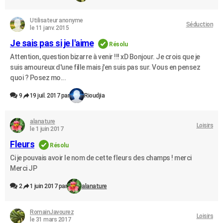
Utilisateur anonyme
Séduction
le 11 janv. 2015
Je sais pas si je l'aime
Résolu
Attention, question bizarre à venir !!! xD Bonjour. Je crois que je
suis amoureux d'une fille mais j'en suis pas sur. Vous en pensez
quoi ? Posez mo...
9
19 juil. 2017 par
Rioudjia
alanature
Loisirs
le 1 juin 2017
Fleurs
Résolu
Ci je pouvais avoir le nom de cette fleurs des champs ! merci
Merci JP
2
1 juin 2017 par
alanature
RomainJavourez
Loisirs
le 31 mars 2017