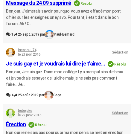
Message du 24 09 supprimé
Résolu
Bonjour, J'aimerais savoir pourquoi vous avez effacé mon post
d'hier sur les enseignes oney svp. Pourtant, il etait dans le bon
forum. Ah ! O...
1
26 sept. 2019 par
Paul-Bernard
Inconnu_74
Séduction
le 21 nov. 2016
Je suis gay et je voudrais lui dire je t'aime...
Résolu
Bonjour, Je suis gaz. Dans mon collège il y a mec putains de beau...
et je voudrais essayer de lui dire mais je ne sais pas comment
faire.. Je...
4
25 août 2019 par
Gogo
bobojoke
Séduction
le 22 janv. 2015
Érection
Résolu
Bonjour je ne sais pas pourquoi ma mon pénis se met en érection