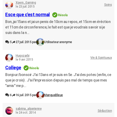
Xpers_Gaming
Soins
le 23 juil. 2015
Esce que c'est normal
Résolu
Bon, jai 15ans et jai un penis de 10cm au repos, et 15cm en éréction
et 11cm de circonference, le fait est que je voudrais savoir si je
suis dans la n...
5
27 juil. 2015 par
Utilisateur anonyme
Hugozarbi
Vin & Spiritueux
le 9 avr. 2015
College
Résolu
Bonjour/bonsoir J'ai 13ans et je suis en 5e .J'ai des potes (enfin, ce
que je crois) . J'ai l'impression depuis pas mal de temps que mes
"amis" me p...
6
16 juil. 2015 par
MangueBleue
sabrina_algerienne
Séduction
le 24 oct. 2014