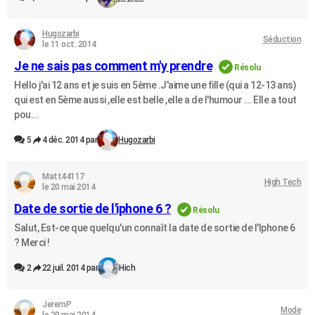
Hugozarbi
Séduction
le 11 oct. 2014
Je ne sais pas comment m'y prendre
Résolu
Hello j'ai 12 ans et je suis en 5ème .J'aime une fille (qui a 12-13 ans)
qui est en 5ème aussi ,elle est belle ,elle a de l'humour ... Elle a tout
pou...
5
4 déc. 2014 par
Hugozarbi
Matt44117
High Tech
le 20 mai 2014
Date de sortie de l'iphone 6 ?
Résolu
Salut, Est-ce que quelqu'un connaît la date de sortie de l'Iphone 6
? Merci !
2
22 juil. 2014 par
Hich
JeremP
Mode