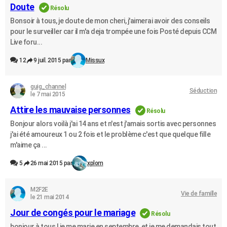
Doute
Résolu
Bonsoir à tous, je doute de mon cheri, j'aimerai avoir des conseils
pour le surveiller car il m'a deja trompée une fois Posté depuis CCM
Live foru...
12
9 juil. 2015 par
Missux
guig_channel
Séduction
le 7 mai 2015
Attire les mauvaise personnes
Résolu
Bonjour alors voilà j'ai 14 ans et n'est j'amais sortis avec personnes
j'ai été amoureux 1 ou 2 fois et le problème c'est que quelque fille
m'aime ça ...
5
26 mai 2015 par
xplom
M2F2E
Vie de famille
le 21 mai 2014
Jour de congés pour le mariage
Résolu
bonjour à tous ! je me marie en septembre, et je me demandais tout