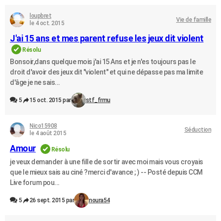
loupbret
Vie de famille
le 4 oct. 2015
J'ai 15 ans et mes parent refuse les jeux dit violent
Résolu
Bonsoir,dans quelque mois j'ai 15 Ans et je n'es toujours pas le
droit d'avoir des jeux dit "violent" et qui ne dépasse pas ma limite
d'âge je ne sais...
5
15 oct. 2015 par
stf_frmu
Nico15908
Séduction
le 4 août 2015
Amour
Résolu
je veux demander à une fille de sortir avec moi mais vous croyais
que le mieux sais au ciné ?merci d'avance ; ) -- Posté depuis CCM
Live forum pou...
5
26 sept. 2015 par
noura54