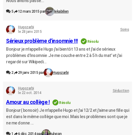
Nous avions passé...
5
12 mars 2015 par
lekabilien
Hugozarbi
Soins
le 28 janv. 2015
Sérieux problème d'insomnie !!!
Résolu
Bonjour je m'appelle Hugo j'ai bientôt 13 ans et j'ai de sérieux
problèmes d'insomnie .Je me couche entre 2 à 5 h du mat' et j'ai
regardé sur Wikipedi...
2
29 janv. 2015 par
Hugozarbi
Hugozarbi
Séduction
le 22 oct. 2014
Amour au collège !
Résolu
Bonjour( bonsoir) Je m'appelle Hugo et j'ai 12/2 et j'aime une fille qui
est dans le même collège que moi .Mais les problèmes sont que je
ne me donne ...
1
6 déc. 2014 par
julycpn