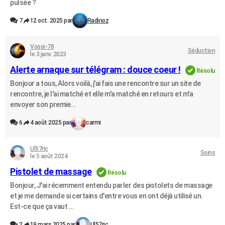
pulsée ?
7
12 oct. 2025 par
Radinoz
Vossi-78
Séduction
le 3 janv. 2023
Alerte arnaque sur télégram : douce coeur !
Résolu
Bonjour a tous, Alors voilà, j'ai fais une rencontre sur un site de
rencontre, je l'ai matché et elle m'a matché en retours et m'a
envoyer son premie...
6
4 août 2025 par
carmi
Ul57ric
Soins
le 5 août 2024
Pistolet de massage
Résolu
Bonjour, J'ai récemment entendu parler des pistolets de massage
et je me demande si certains d'entre vous en ont déjà utilisé un.
Est-ce que ça vaut ...
2
19 mars 2025 par
Ul57ric