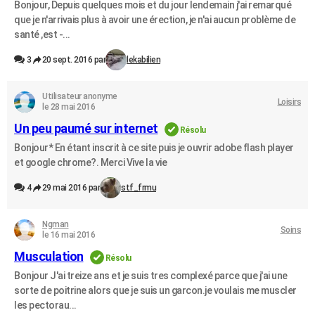
Bonjour, Depuis quelques mois et du jour lendemain j'ai remarqué
que je n'arrivais plus à avoir une érection, je n'ai aucun problème de
santé ,est -...
3
20 sept. 2016 par
lekabilien
Utilisateur anonyme
Loisirs
le 28 mai 2016
Un peu paumé sur internet
Résolu
Bonjour* En étant inscrit à ce site puis je ouvrir adobe flash player
et google chrome?. Merci Vive la vie
4
29 mai 2016 par
stf_frmu
Ngman
Soins
le 16 mai 2016
Musculation
Résolu
Bonjour J'ai treize ans et je suis tres complexé parce que j'ai une
sorte de poitrine alors que je suis un garcon.je voulais me muscler
les pectorau...