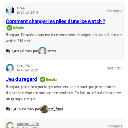
Hfee
Horlogerie
le 21 juil. 2014
Comment changer les piles d'une ice watch ?
Résolu
Bonjour, Pouvez-vous me dire comment changer les piles d'une ice
watch ? Merci !
7
9 juil. 2022 par
Emma
Chu_7878
Séduction
le 15 avr. 2022
Jeu du regard
Résolu
Bonjour, j'aimerais partager avec vous un souci que je rencontre
depuis le début de mon année scolaire. En fait, au début de l'année
un groupe de gar...
1
15 avr. 2022 par
stf_frmu
Mathias_2078
Horlogerie