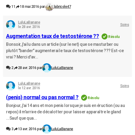
11
18 mai 2016 par
labricole47
LuluLaBanane
Soins
le 28 avr. 2016
Augmentation taux de testostérone ??
Résolu
Bonsoir, j'ai lu dans un article (sur le net) que se masturber ou
plutôt "bander" augmenterai le taux de testostérone ??? Est-ce
vrai ? Merci d'av...
2
28 avr. 2016 par
LuluLaBanane
LuluLaBanane
Soins
le 12 avr. 2016
(penis) normal ou pas normal ?
Résolu
Bonjour, j'ai 14 ans et mon penis lorsque je suis en éruction (ou au
repos) il m'arrive de décalotter pour laisser apparaître le gland
...Sauf que qua...
3
13 avr. 2016 par
LuluLaBanane