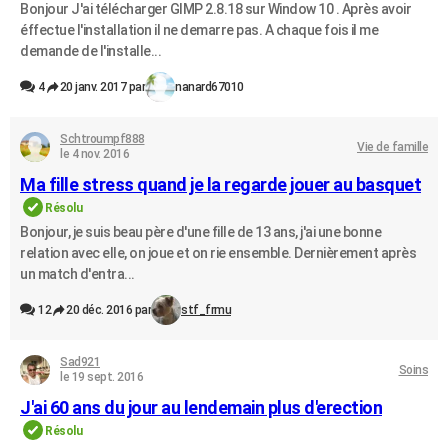
Bonjour J'ai télécharger GIMP 2.8.18 sur Window 10 . Après avoir
éffectue l'installation il ne demarre pas. A chaque fois il me
demande de l'installe...
4
20 janv. 2017 par
nanard67010
Schtroumpf888
Vie de famille
le 4 nov. 2016
Ma fille stress quand je la regarde jouer au basquet
Résolu
Bonjour, je suis beau père d'une fille de 13 ans, j'ai une bonne
relation avec elle, on joue et on rie ensemble. Dernièrement après
un match d'entra...
12
20 déc. 2016 par
stf_frmu
Sad921
Soins
le 19 sept. 2016
J'ai 60 ans du jour au lendemain plus d'erection
Résolu