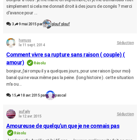
simplement si cela me donnait droit à des jours de congés ? merci
d'avance pour ...
3
9 mai 2015 par
plouf plouf
horruss
Séduction
le 11 sept. 2014
Comment vivre sa rupture sans raison ( couple) (
amour)
Résolu
bonjour, j'ai rompu il y a quelques jours, pour une raison (pour moi)
banal qui ne vaux même pas la peine. (long histoire ). cette situation
m'a ou...
15
18 avr. 2015 par
pascal
aufaily
Séduction
le 12 avr. 2015
Amoureuse de quelqu'un que je ne connais pas
Résolu