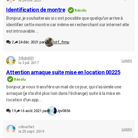
le 24 nov. 2021
Identification de montre
Résolu
Bonjour, je souhaiterais si c est possible que quelqu'un arrive à
identifier cette montre car même en recherchant sur internet elle
est introuvable ...
2
24 déc. 2021 par
stf_frmu
59lolo001
Loisirs
le 3 juil. 2017
Attention arnaque suite mise en location 00225
Résolu
bonjour, je vous transfère un mail de ce jour, qui s'assimile une
arnaque (je n'ai été plus loin dans l'échange) suite à la mise en
location d'un app...
19
16 août 2021 par
Jpv0856
cdouchet
Loisirs
le 25 sept. 2019