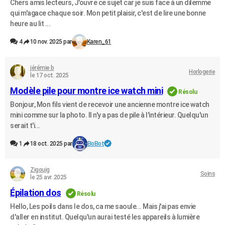
Chers amis lecteurs, J'ouvre ce sujet car je suis face à un dilemme
qui m'agace chaque soir. Mon petit plaisir, c'est de lire une bonne
heure au lit ...
4
10 nov. 2025 par
Karen_61
jérémie b
Horlogerie
le 17 oct. 2025
Modèle pile pour montre ice watch mini
Résolu
Bonjour, Mon fils vient de recevoir une ancienne montre ice watch
mini comme sur la photo. Il n'y a pas de pile à l'intérieur. Quelqu'un
serait t'i...
1
18 oct. 2025 par
BoBot
Zigouig
Soins
le 25 avr. 2025
Épilation dos
Résolu
Hello, Les poils dans le dos, ca me saoule... Mais j'ai pas envie
d'aller en institut. Quelqu'un aurai testé les appareils à lumière