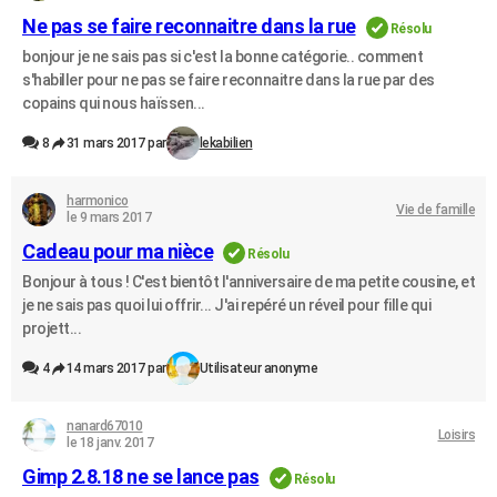
Ne pas se faire reconnaitre dans la rue
Résolu
bonjour je ne sais pas si c'est la bonne catégorie.. comment
s'habiller pour ne pas se faire reconnaitre dans la rue par des
copains qui nous haïssen...
8
31 mars 2017 par
lekabilien
harmonico
Vie de famille
le 9 mars 2017
Cadeau pour ma nièce
Résolu
Bonjour à tous ! C'est bientôt l'anniversaire de ma petite cousine, et
je ne sais pas quoi lui offrir... J'ai repéré un réveil pour fille qui
projett...
4
14 mars 2017 par
Utilisateur anonyme
nanard67010
Loisirs
le 18 janv. 2017
Gimp 2.8.18 ne se lance pas
Résolu