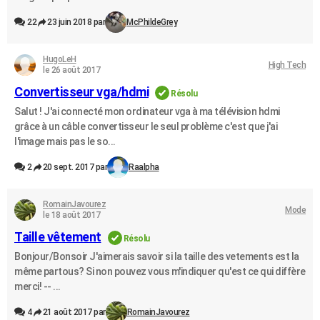
22
23 juin 2018 par
McPhildeGrey
HugoLeH
High Tech
le 26 août 2017
Convertisseur vga/hdmi
Résolu
Salut ! J'ai connecté mon ordinateur vga à ma télévision hdmi
grâce à un câble convertisseur le seul problème c'est que j'ai
l'image mais pas le so...
2
20 sept. 2017 par
Raalpha
RomainJavourez
Mode
le 18 août 2017
Taille vêtement
Résolu
Bonjour/Bonsoir J'aimerais savoir si la taille des vetements est la
même partous? Si non pouvez vous m'indiquer qu'est ce qui diffère
merci! -- ...
4
21 août 2017 par
RomainJavourez