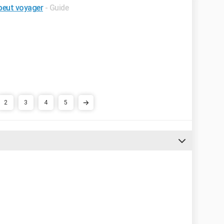
 peut voyager
- Guide
2
3
4
5