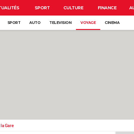
TUALITÉS
SPORT
CULTURE
FINANCE
A
SPORT
AUTO
TELEVISION
VOYAGE
CINEMA
 la Gare