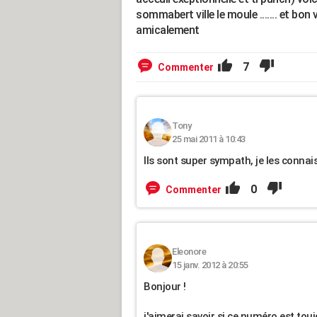
sommabert ville le moule ....... et bon 
amicalement
7
Commenter
Tony
25 mai 2011 à 10:43
Ils sont super sympath, je les connai
0
Commenter
Eleonore
15 janv. 2012 à 20:55
Bonjour !
j'aimerai savoir si ce numéro est tou