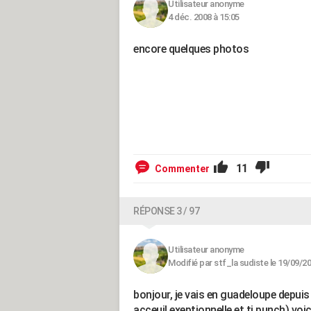
Utilisateur anonyme
4 déc. 2008 à 15:05
encore quelques photos
11
Commenter
RÉPONSE 3 / 97
Utilisateur anonyme
Modifié par stf_la sudiste le 19/09/2
bonjour, je vais en guadeloupe depui
acceuil exeptionnelle et ti punch) voi