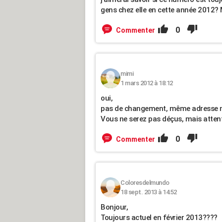
gens chez elle en cette année 2012? 
0
Commenter
mimi
1 mars 2012 à 18:12
oui,
pas de changement, même adresse 
Vous ne serez pas déçus, mais attenti
0
Commenter
Coloresdelmundo
18 sept. 2013 à 14:52
Bonjour,
Toujours actuel en février 2013????