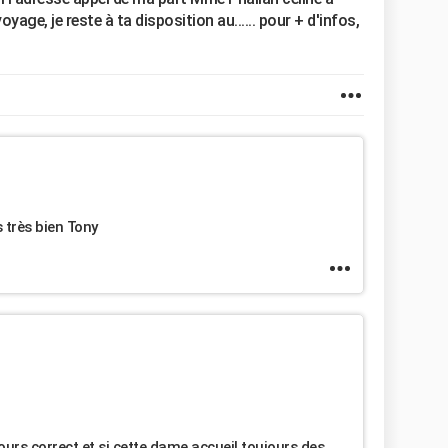
voyage, je reste à ta disposition au...... pour + d'infos,
s très bien Tony
jours correct et si cette dame accueil toujours des