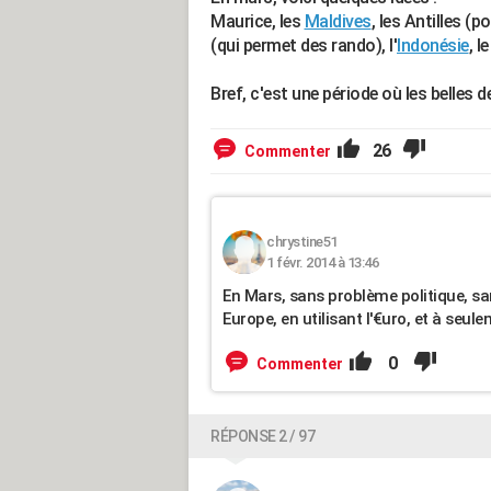
Maurice, les
Maldives
, les Antilles (po
(qui permet des rando), l'
Indonésie
, l
Bref, c'est une période où les belles
26
Commenter
chrystine51
1 févr. 2014 à 13:46
En Mars, sans problème politique, sa
Europe, en utilisant l'€uro, et à seul
0
Commenter
RÉPONSE 2 / 97