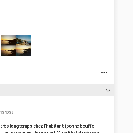
013 10:36
s très longtemps chez l'habitant (bonne bouffe
ci l'adresse appel de ma part Mme Phaliah céline à