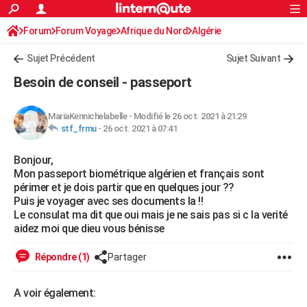
ACTUALITÉS
Forum
Forum Voyage
Afrique du Nord
Connexion
S'inscrire
Algérie
Rechercher
Société
Education
Villes
Politique
Faits Divers
Monde
+
SPORT
Sujet Précédent
Sujet Suivant
Football
Cyclisme
Forum
Coupe du monde 2026
Tennis
Rugby
CULTURE
Besoin de conseil - passeport
TNT
Cinéma
Musique
Programme TV
Streaming
Sorties cinéma
+
FINANCE
MariaKennichelabelle
-
Modifié le 26 oct. 2021 à 21:29
Impôts
Immobilier
Banque
Crédit
Retraite
Epargne
Risques naturels par ville
Assurance
AUTO
stf_frmu
-
26 oct. 2021 à 07:41
Réserver un essai
Berlines
Forum auto
Essais
Citadines
SUV
+
HIGH-TECH
Bonjour,
Mon passeport biométrique algérien et français sont
Meilleur smartphone
Ordinateurs
Guide high-tech
Mobiles
Internet
Jeux vidéo
+
BRICOLAGE
périmer et je dois partir que en quelques jour ??
Puis je voyager avec ses documents la !!
Aménagement intérieur
Cuisine
Jardinage
+
Forum
Extérieur
Salle de bains
Rangement
WEEK-END
Le consulat ma dit que oui mais je ne sais pas si c la verité
aidez moi que dieu vous bénisse
Escapades
Expositions
Week-end nature
Guides de France
Patrimoine
Musées
+
LIFESTYLE
Répondre (1)
Partager
Bien-être
Mode
+
Art de vivre
Loisirs
Modes de vie
SANTE
A voir également:
Guide de la santé
Médicaments
+
Alimentation
Maladies
Sommeil
VOYAGE