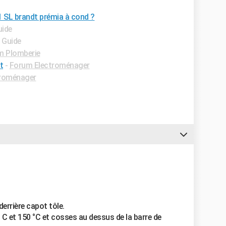
SL brandt prémia à cond ?
uide
- Guide
m Plomberie
t
-
Forum Electroménager
roménager
errière capot tôle.
° C et 150 °C et cosses au dessus de la barre de