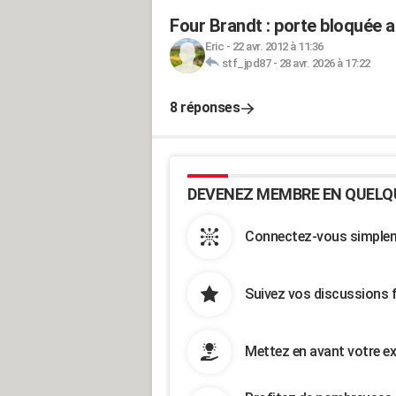
Four Brandt : porte bloquée a
Eric
-
22 avr. 2012 à 11:36
stf_jpd87
-
28 avr. 2026 à 17:22
8 réponses
DEVENEZ MEMBRE EN QUELQ
Connectez-vous simpleme
Suivez vos discussions 
Mettez en avant votre ex