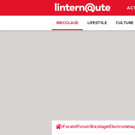
AC
BRICOLAGE
LIFESTYLE
CULTURE
Forum
Forum Bricolage
Electroména