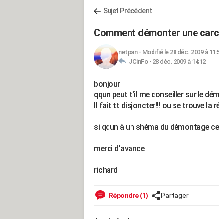
Sujet Précédent
Comment démonter une carca
netpan
-
Modifié le 28 déc. 2009 à 11:
JCinFo -
28 déc. 2009 à 14:12
bonjour
qqun peut t'il me conseiller sur le d
Il fait tt disjoncter!!! ou se trouve la
si qqun à un shéma du démontage ce
merci d'avance
richard
Répondre (1)
Partager