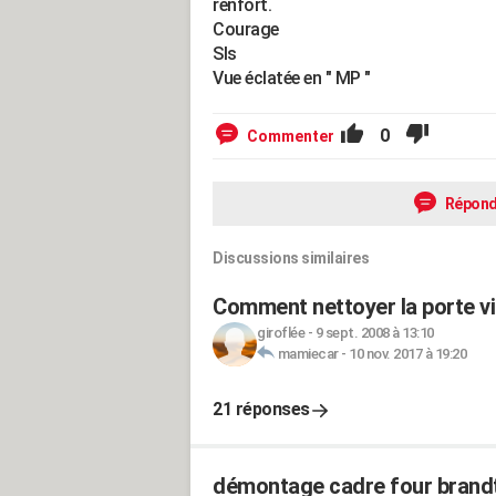
renfort.
Courage
Sls
Vue éclatée en " MP "
0
Commenter
Répond
Discussions similaires
Comment nettoyer la porte vi
giroflée
-
9 sept. 2008 à 13:10
mamiecar
-
10 nov. 2017 à 19:20
21 réponses
démontage cadre four brand