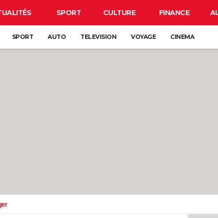
TUALITÉS
SPORT
CULTURE
FINANCE
A
SPORT
AUTO
TELEVISION
VOYAGE
CINEMA
ger