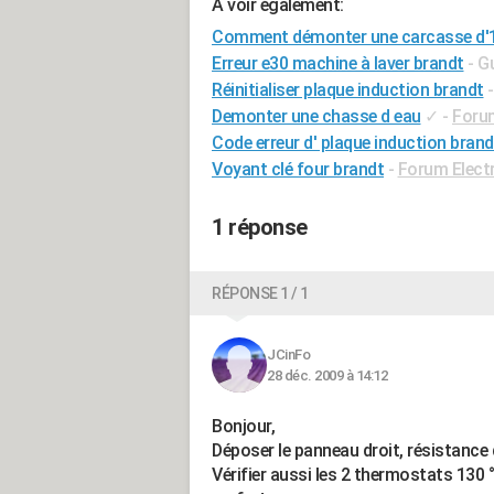
A voir également:
Comment démonter une carcasse d'1 
Erreur e30 machine à laver brandt
- G
Réinitialiser plaque induction brandt
Demonter une chasse d eau
✓
-
Foru
Code erreur d' plaque induction brand
Voyant clé four brandt
-
Forum Elect
1 réponse
RÉPONSE 1 / 1
JCinFo
28 déc. 2009 à 14:12
Bonjour,
Déposer le panneau droit, résistance d
Vérifier aussi les 2 thermostats 130 