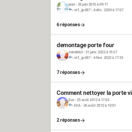
jean
-
26 juin 2015 à 09:17
stf_jpd87
-
4 déc. 2020 à 17:07
6 réponses
demontage porte four
mimile63
-
31 janv. 2022 à 15:37
stf_jpd87
-
4 févr. 2022 à 17:33
7 réponses
Comment nettoyer la porte vi
Eva
-
25 août 2012 à 17:03
EVA
-
26 août 2012 à 10:01
2 réponses