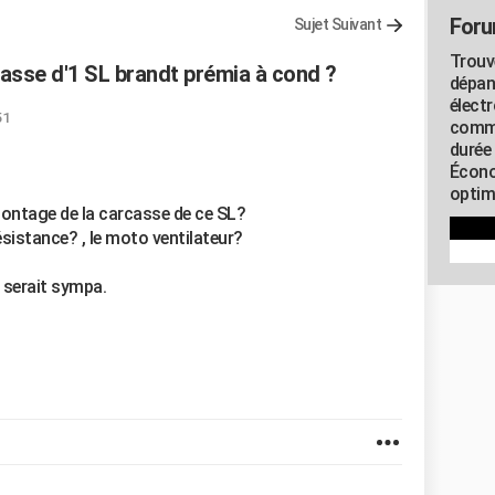
Foru
Sujet Suivant
Trouv
sse d'1 SL brandt prémia à cond ?
dépan
élect
51
commu
durée
Écono
optimi
émontage de la carcasse de ce SL?
 résistance? , le moto ventilateur?
 serait sympa.