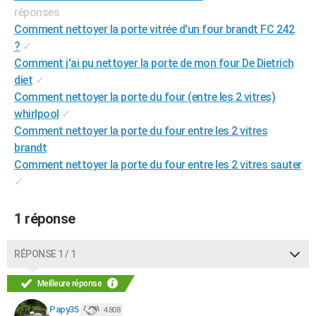
réponses
City break
Voyage de noces
Climat
Destinations
Voyage nature
Forum
+
PHOTO
Comment nettoyer la porte vitrée d'un four brandt FC 242
?
✓
GUIDES D'ACHAT
Comment j'ai pu nettoyer la porte de mon four De Dietrich
BONS PLANS
diet
✓
Comment nettoyer la porte du four (entre les 2 vitres)
CARTE DE VOEUX
whirlpool
✓
Carte Bonne année
Carte Pâques
Carte de Noël
Carte Saint-Valentin
Carte d'anniversaire
Comment nettoyer la porte du four entre les 2 vitres
DICTIONNAIRE
brandt
Biographies
Expressions
Dictionnaire
Citations
Proverbes
PROGRAMME TV
Comment nettoyer la porte du four entre les 2 vitres sauter
✓
COPAINS D'AVANT
Se connecter
Collèges
Universités
Service militaire
S'inscrire
Lycées
Primaires
Entreprises
Avis de recherche
1 réponse
AVIS DE DÉCÈS
FORUM
RÉPONSE 1 / 1
Lifestyle
Sport
Television
Cinema
Bricolage
Culture
Auto
Voyage
Meilleure réponse
Papy35
4 808