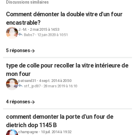
Discussions similaires
Comment démonter la double vitre d'un four
encastrable?
J.-M.
-
2 mai 2015 à 14:53
Babs7
-
12 juin 2020 à 10:51
5 réponses
type de colle pour recoller la vitre intérieure de
mon four
patsand31
-
4 sept. 2014 à 20:50
stf_jpd87
-
28 mars 2019 à 16:10
4 réponses
comment demonter la porte d'un four de
dietrich dop 1145 B
champagne
-
10 juil. 2014 à 19:32