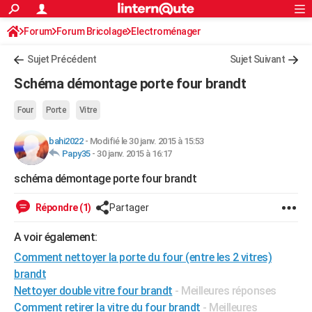
ACTUALITÉS
Forum
Forum Bricolage
Connexion
Electroménager
S'inscrire
Rechercher
Société
Education
Villes
Politique
Faits Divers
Monde
+
SPORT
Sujet Précédent
Sujet Suivant
Football
Cyclisme
Forum
Coupe du monde 2026
Tennis
Rugby
CULTURE
Schéma démontage porte four brandt
TNT
Cinéma
Musique
Programme TV
Streaming
Sorties cinéma
+
FINANCE
Four
Porte
Vitre
Impôts
Immobilier
Banque
Crédit
Retraite
Epargne
Risques naturels par ville
Assurance
AUTO
bahi2022
-
Modifié le 30 janv. 2015 à 15:53
Papy35
-
30 janv. 2015 à 16:17
Réserver un essai
Berlines
Forum auto
Essais
Citadines
SUV
+
HIGH-TECH
schéma démontage porte four brandt
Meilleur smartphone
Ordinateurs
Guide high-tech
Mobiles
Internet
Jeux vidéo
+
BRICOLAGE
Répondre (1)
Partager
Aménagement intérieur
Cuisine
Jardinage
+
Forum
Extérieur
Salle de bains
Rangement
WEEK-END
A voir également:
Escapades
Expositions
Week-end nature
Guides de France
Patrimoine
Musées
+
LIFESTYLE
Comment nettoyer la porte du four (entre les 2 vitres)
Bien-être
Mode
+
Art de vivre
Loisirs
Modes de vie
SANTE
brandt
Nettoyer double vitre four brandt
- Meilleures réponses
Guide de la santé
Médicaments
+
Alimentation
Maladies
Sommeil
VOYAGE
Comment retirer la vitre du four brandt
- Meilleures