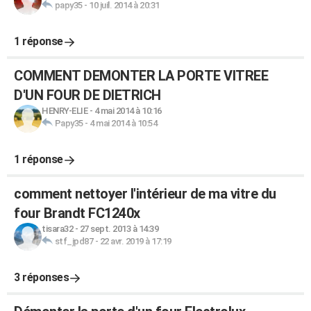
papy35
-
10 juil. 2014 à 20:31
1 réponse
COMMENT DEMONTER LA PORTE VITREE
D'UN FOUR DE DIETRICH
HENRY-ELIE
-
4 mai 2014 à 10:16
Papy35
-
4 mai 2014 à 10:54
1 réponse
comment nettoyer l'intérieur de ma vitre du
four Brandt FC1240x
tisara32
-
27 sept. 2013 à 14:39
stf_jpd87
-
22 avr. 2019 à 17:19
3 réponses