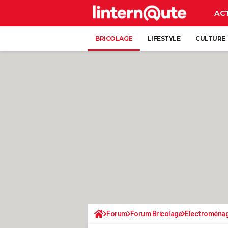
AC
BRICOLAGE
LIFESTYLE
CULTURE
Forum
Forum Bricolage
Electroména