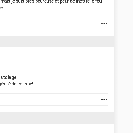
mais je suis près peureuse et peur de mettre le feu
e.
istolage!
évité de ce type!