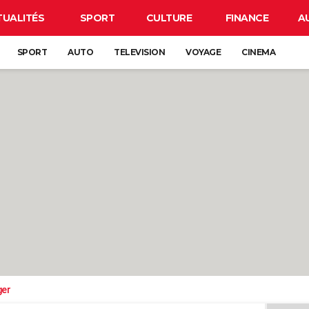
TUALITÉS
SPORT
CULTURE
FINANCE
A
SPORT
AUTO
TELEVISION
VOYAGE
CINEMA
ger