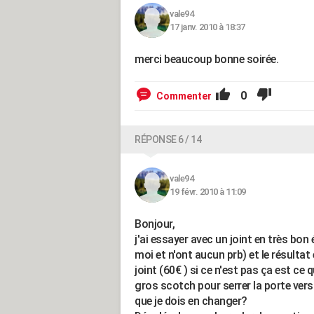
vale94
17 janv. 2010 à 18:37
merci beaucoup bonne soirée.
0
Commenter
RÉPONSE 6 / 14
vale94
19 févr. 2010 à 11:09
Bonjour,
j'ai essayer avec un joint en très bo
moi et n'ont aucun prb) et le résultat
joint (60€ ) si ce n'est pas ça est ce
gros scotch pour serrer la porte vers 
que je dois en changer?