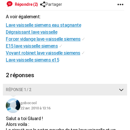
Répondre (2)
Partager
City break
Voyage de noces
Climat
Destinations
Voyage nature
Forum
+
PHOTO
A voir également:
GUIDES D'ACHAT
Lave vaisselle siemens eau stagnante
BONS PLANS
Dégraissant lave vaisselle
Forcer vidange lave-vaisselle siemens
✓
CARTE DE VOEUX
E15 lave vaisselle siemens
✓
Carte Bonne année
Carte Pâques
Carte de Noël
Carte Saint-Valentin
Carte d'anniversaire
Voyant robinet lave vaisselle siemens
✓
DICTIONNAIRE
Lave vaisselle siemens e15
Biographies
Expressions
Dictionnaire
Citations
Proverbes
PROGRAMME TV
2 réponses
COPAINS D'AVANT
Se connecter
Collèges
Universités
Service militaire
S'inscrire
Lycées
Primaires
Entreprises
Avis de recherche
AVIS DE DÉCÈS
RÉPONSE 1 / 2
FORUM
gobocool
22 avr. 2010 à 13:16
Lifestyle
Sport
Television
Cinema
Bricolage
Culture
Auto
Voyage
Salut a toi Gluard !
Alors voila :