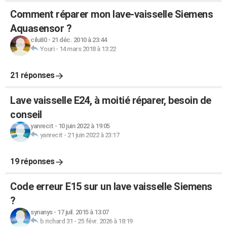
Comment réparer mon lave-vaisselle Siemens
Aquasensor ?
cilu80
-
21 déc. 2010 à 23:44
Youri
-
14 mars 2018 à 13:22
21 réponses
Lave vaisselle E24, à moitié réparer, besoin de
conseil
yanrecit
-
10 juin 2022 à 19:05
yanrecit
-
21 juin 2022 à 23:17
19 réponses
Code erreur E15 sur un lave vaisselle Siemens
?
synanys
-
17 juil. 2015 à 13:07
b richard 31
-
25 févr. 2026 à 18:19