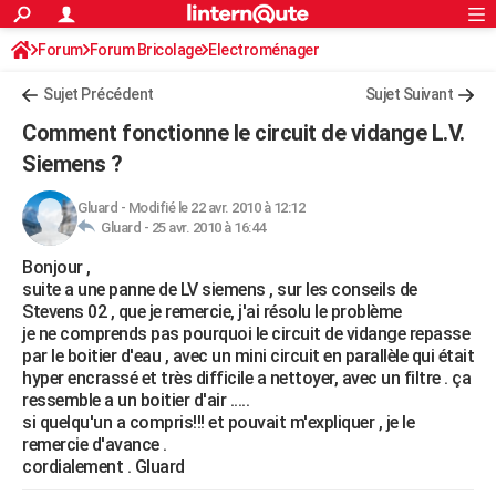
ACTUALITÉS
Forum
Forum Bricolage
Connexion
Electroménager
S'inscrire
Rechercher
Société
Education
Villes
Politique
Faits Divers
Monde
+
SPORT
Sujet Précédent
Sujet Suivant
Football
Cyclisme
Forum
Coupe du monde 2026
Tennis
Rugby
CULTURE
Comment fonctionne le circuit de vidange L.V.
TNT
Cinéma
Musique
Programme TV
Streaming
Sorties cinéma
+
Siemens ?
FINANCE
Impôts
Immobilier
Banque
Crédit
Retraite
Epargne
Risques naturels par ville
Assurance
AUTO
Gluard
-
Modifié le 22 avr. 2010 à 12:12
Gluard -
25 avr. 2010 à 16:44
Réserver un essai
Berlines
Forum auto
Essais
Citadines
SUV
+
HIGH-TECH
Bonjour ,
suite a une panne de LV siemens , sur les conseils de
Meilleur smartphone
Ordinateurs
Guide high-tech
Mobiles
Internet
Jeux vidéo
+
BRICOLAGE
Stevens 02 , que je remercie, j'ai résolu le problème
je ne comprends pas pourquoi le circuit de vidange repasse
Aménagement intérieur
Cuisine
Jardinage
+
Forum
Extérieur
Salle de bains
Rangement
WEEK-END
par le boitier d'eau , avec un mini circuit en parallèle qui était
hyper encrassé et très difficile a nettoyer, avec un filtre . ça
Escapades
Expositions
Week-end nature
Guides de France
Patrimoine
Musées
+
LIFESTYLE
ressemble a un boitier d'air .....
si quelqu'un a compris!!! et pouvait m'expliquer , je le
Bien-être
Mode
+
Art de vivre
Loisirs
Modes de vie
SANTE
remercie d'avance .
cordialement . Gluard
Guide de la santé
Médicaments
+
Alimentation
Maladies
Sommeil
VOYAGE