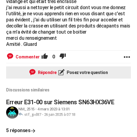
vidange et qui était très encrassé
j'ai reussi a nettoyer le petit circuit dont vous me donnez
l'utilité, je ne vous apprends rien en vous disant que c'est
pas évident , j'ai du utiliser un fil très fin pour acceder et
decoller la crasse en utilisant des produits décapants mais
ça m'a évité de changer tout ce boitier
merci du renseignement
Amitié . Gluard
0
Commenter
Répondre
Posez votre question
Discussions similaires
Erreur E31-00 sur Siemens SN63HX36VE
NM_2515
-
4 mars 2023 à 13:01
stf_jpd87
-
26 juin 2025 à 07:18
5 réponses