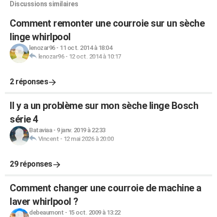
Discussions similaires
Comment remonter une courroie sur un sèche
linge whirlpool
lenozar96
-
11 oct. 2014 à 18:04
lenozar96
-
12 oct. 2014 à 10:17
2 réponses
Il y a un problème sur mon sèche linge Bosch
série 4
Bataviaa
-
9 janv. 2019 à 22:33
Vincent
-
12 mai 2026 à 20:00
29 réponses
Comment changer une courroie de machine a
laver whirlpool ?
debeaumont
-
15 oct. 2009 à 13:22