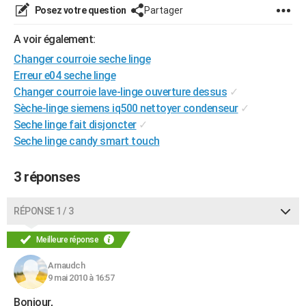
Posez votre question
Partager
City break
Voyage de noces
Climat
Destinations
Voyage nature
Forum
+
PHOTO
A voir également:
GUIDES D'ACHAT
Changer courroie seche linge
BONS PLANS
Erreur e04 seche linge
Changer courroie lave-linge ouverture dessus
✓
CARTE DE VOEUX
Sèche-linge siemens iq500 nettoyer condenseur
✓
Carte Bonne année
Carte Pâques
Carte de Noël
Carte Saint-Valentin
Carte d'anniversaire
Seche linge fait disjoncter
✓
DICTIONNAIRE
Seche linge candy smart touch
Biographies
Expressions
Dictionnaire
Citations
Proverbes
PROGRAMME TV
3 réponses
COPAINS D'AVANT
Se connecter
Collèges
Universités
Service militaire
S'inscrire
Lycées
Primaires
Entreprises
Avis de recherche
AVIS DE DÉCÈS
RÉPONSE 1 / 3
FORUM
Meilleure réponse
Lifestyle
Sport
Television
Cinema
Bricolage
Culture
Auto
Voyage
Arnaudch
9 mai 2010 à 16:57
Bonjour,