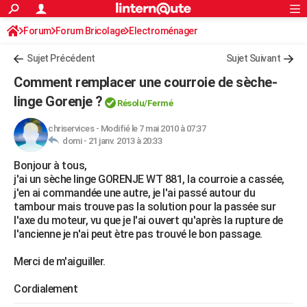
ACTUALITÉS
Forum
Forum Bricolage
Connexion
Electroménager
S'inscrire
Rechercher
Société
Education
Villes
Politique
Faits Divers
Monde
+
SPORT
Sujet Précédent
Sujet Suivant
Football
Cyclisme
Forum
Coupe du monde 2026
Tennis
Rugby
CULTURE
Comment remplacer une courroie de sèche-
TNT
Cinéma
Musique
Programme TV
Streaming
Sorties cinéma
+
linge Gorenje ?
FINANCE
Résolu/Fermé
Impôts
Immobilier
Banque
Crédit
Retraite
Epargne
Risques naturels par ville
Assurance
AUTO
chriservices
-
Modifié le 7 mai 2010 à 07:37
domi -
21 janv. 2013 à 20:33
Réserver un essai
Berlines
Forum auto
Essais
Citadines
SUV
+
HIGH-TECH
Bonjour à tous,
j'ai un sèche linge GORENJE WT 881, la courroie a cassée,
Meilleur smartphone
Ordinateurs
Guide high-tech
Mobiles
Internet
Jeux vidéo
+
BRICOLAGE
j'en ai commandée une autre, je l'ai passé autour du
tambour mais trouve pas la solution pour la passée sur
Aménagement intérieur
Cuisine
Jardinage
+
Forum
Extérieur
Salle de bains
Rangement
WEEK-END
l'axe du moteur, vu que je l'ai ouvert qu'après la rupture de
l'ancienne je n'ai peut ètre pas trouvé le bon passage.
Escapades
Expositions
Week-end nature
Guides de France
Patrimoine
Musées
+
LIFESTYLE
Merci de m'aiguiller.
Bien-être
Mode
+
Art de vivre
Loisirs
Modes de vie
SANTE
Cordialement
Guide de la santé
Médicaments
+
Alimentation
Maladies
Sommeil
VOYAGE