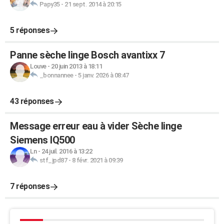
Papy35
-
21 sept. 2014 à 20:15
5 réponses
Panne sèche linge Bosch avantixx 7
Louve
-
20 juin 2013 à 18:11
_bonnannee
-
5 janv. 2026 à 08:47
43 réponses
Message erreur eau à vider Sèche linge
Siemens IQ500
Ln
-
24 juil. 2016 à 13:22
stf_jpd87
-
8 févr. 2021 à 09:39
7 réponses