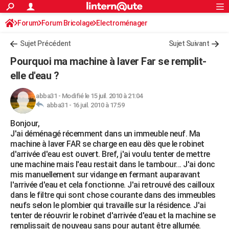
ACTUALITÉS
Forum
Forum Bricolage
Connexion
Electroménager
S'inscrire
Rechercher
Société
Education
Villes
Politique
Faits Divers
Monde
+
SPORT
Sujet Précédent
Sujet Suivant
Football
Cyclisme
Forum
Coupe du monde 2026
Tennis
Rugby
CULTURE
Pourquoi ma machine à laver Far se remplit-
TNT
Cinéma
Musique
Programme TV
Streaming
Sorties cinéma
+
elle d'eau ?
FINANCE
Impôts
Immobilier
Banque
Crédit
Retraite
Epargne
Risques naturels par ville
Assurance
AUTO
abba31
-
Modifié le 15 juil. 2010 à 21:04
abba31 -
16 juil. 2010 à 17:59
Réserver un essai
Berlines
Forum auto
Essais
Citadines
SUV
+
HIGH-TECH
Bonjour,
J'ai déménagé récemment dans un immeuble neuf. Ma
Meilleur smartphone
Ordinateurs
Guide high-tech
Mobiles
Internet
Jeux vidéo
+
BRICOLAGE
machine à laver FAR se charge en eau dès que le robinet
d'arrivée d'eau est ouvert. Bref, j'ai voulu tenter de mettre
Aménagement intérieur
Cuisine
Jardinage
+
Forum
Extérieur
Salle de bains
Rangement
WEEK-END
une machine mais l'eau restait dans le tambour... J'ai donc
mis manuellement sur vidange en fermant auparavant
Escapades
Expositions
Week-end nature
Guides de France
Patrimoine
Musées
+
LIFESTYLE
l'arrivée d'eau et cela fonctionne. J'ai retrouvé des cailloux
dans le filtre qui sont chose courante dans des immeubles
Bien-être
Mode
+
Art de vivre
Loisirs
Modes de vie
SANTE
neufs selon le plombier qui travaille sur la résidence. J'ai
tenter de réouvrir le robinet d'arrivée d'eau et la machine se
Guide de la santé
Médicaments
+
Alimentation
Maladies
Sommeil
VOYAGE
remplissait de nouveau sans pour autant être allumée.