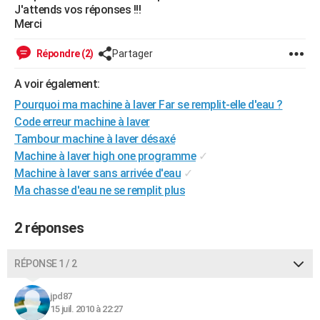
J'attends vos réponses !!!
City break
Voyage de noces
Climat
Destinations
Voyage nature
Forum
+
PHOTO
Merci
GUIDES D'ACHAT
Répondre (2)
Partager
BONS PLANS
A voir également:
CARTE DE VOEUX
Pourquoi ma machine à laver Far se remplit-elle d'eau ?
Code erreur machine à laver
Carte Bonne année
Carte Pâques
Carte de Noël
Carte Saint-Valentin
Carte d'anniversaire
DICTIONNAIRE
Tambour machine à laver désaxé
Machine à laver high one programme
✓
Biographies
Expressions
Dictionnaire
Citations
Proverbes
PROGRAMME TV
Machine à laver sans arrivée d'eau
✓
Ma chasse d'eau ne se remplit plus
COPAINS D'AVANT
Se connecter
Collèges
Universités
Service militaire
S'inscrire
Lycées
Primaires
Entreprises
Avis de recherche
AVIS DE DÉCÈS
2 réponses
FORUM
RÉPONSE 1 / 2
Lifestyle
Sport
Television
Cinema
Bricolage
Culture
Auto
Voyage
jpd87
15 juil. 2010 à 22:27