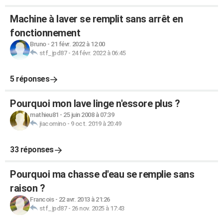
Machine à laver se remplit sans arrêt en
fonctionnement
Bruno
-
21 févr. 2022 à 12:00
stf_jpd87
-
24 févr. 2022 à 06:45
5 réponses
Pourquoi mon lave linge n'essore plus ?
mathieu81
-
25 juin 2008 à 07:39
jiacomino
-
9 oct. 2019 à 20:49
33 réponses
Pourquoi ma chasse d'eau se remplie sans
raison ?
Francois
-
22 avr. 2013 à 21:26
stf_jpd87
-
26 nov. 2025 à 17:43