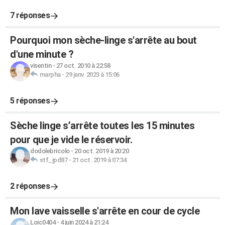
7 réponses
Pourquoi mon sèche-linge s'arrête au bout
d'une minute ?
visentin
-
27 oct. 2010 à 22:58
marpha
-
29 janv. 2023 à 15:06
5 réponses
Sèche linge s’arrête toutes les 15 minutes
pour que je vide le réservoir.
dodolebricolo
-
20 oct. 2019 à 20:20
stf_jpd87
-
21 oct. 2019 à 07:34
2 réponses
Mon lave vaisselle s'arrête en cour de cycle
Loic0404
-
4 juin 2024 à 21:24