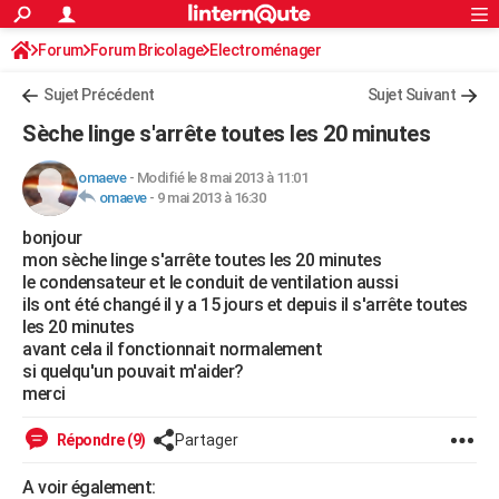
ACTUALITÉS
Forum
Forum Bricolage
Connexion
Electroménager
S'inscrire
Rechercher
Société
Education
Villes
Politique
Faits Divers
Monde
+
SPORT
Sujet Précédent
Sujet Suivant
Football
Cyclisme
Forum
Coupe du monde 2026
Tennis
Rugby
CULTURE
Sèche linge s'arrête toutes les 20 minutes
TNT
Cinéma
Musique
Programme TV
Streaming
Sorties cinéma
+
FINANCE
omaeve
-
Modifié le 8 mai 2013 à 11:01
omaeve
-
9 mai 2013 à 16:30
Impôts
Immobilier
Banque
Crédit
Retraite
Epargne
Risques naturels par ville
Assurance
AUTO
bonjour
Réserver un essai
Berlines
Forum auto
Essais
Citadines
SUV
+
HIGH-TECH
mon sèche linge s'arrête toutes les 20 minutes
le condensateur et le conduit de ventilation aussi
Meilleur smartphone
Ordinateurs
Guide high-tech
Mobiles
Internet
Jeux vidéo
+
BRICOLAGE
ils ont été changé il y a 15 jours et depuis il s'arrête toutes
les 20 minutes
Aménagement intérieur
Cuisine
Jardinage
+
Forum
Extérieur
Salle de bains
Rangement
WEEK-END
avant cela il fonctionnait normalement
si quelqu'un pouvait m'aider?
Escapades
Expositions
Week-end nature
Guides de France
Patrimoine
Musées
+
LIFESTYLE
merci
Bien-être
Mode
+
Art de vivre
Loisirs
Modes de vie
SANTE
Répondre (9)
Partager
Guide de la santé
Médicaments
+
Alimentation
Maladies
Sommeil
VOYAGE
A voir également: