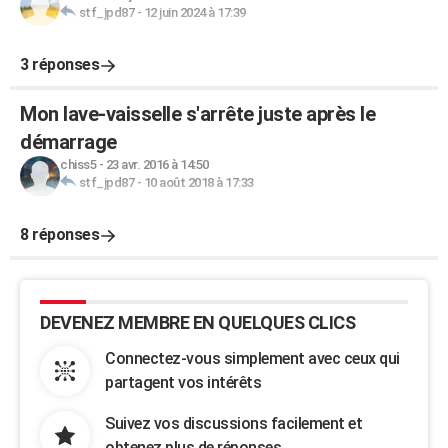
stf_jpd87
-
12 juin 2024 à 17:39
3 réponses
Mon lave-vaisselle s'arrête juste après le
démarrage
chiss5
-
23 avr. 2016 à 14:50
stf_jpd87
-
10 août 2018 à 17:33
8 réponses
DEVENEZ MEMBRE EN QUELQUES CLICS
Connectez-vous simplement avec ceux qui
partagent vos intérêts
Suivez vos discussions facilement et
obtenez plus de réponses