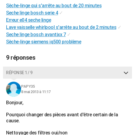
Sèche-linge qui s'arrête au bout de 20 minutes
City break
Voyage de noces
Climat
Destinations
Voyage nature
Forum
+
PHOTO
Seche linge bosch serie 4
✓
GUIDES D'ACHAT
Erreur e04 seche linge
Lave vaisselle whirlpool s'arrête au bout de 2 minutes
✓
BONS PLANS
Seche linge bosch avantixx 7
✓
Sèche-linge siemens iq500 problème
CARTE DE VOEUX
Carte Bonne année
Carte Pâques
Carte de Noël
Carte Saint-Valentin
Carte d'anniversaire
DICTIONNAIRE
9 réponses
Biographies
Expressions
Dictionnaire
Citations
Proverbes
PROGRAMME TV
RÉPONSE 1 / 9
COPAINS D'AVANT
PAPY35
Se connecter
Collèges
Universités
Service militaire
S'inscrire
Lycées
Primaires
Entreprises
Avis de recherche
8 mai 2013 à 11:17
AVIS DE DÉCÈS
Bonjour,
FORUM
Pourquoi changer des pièces avant d'être certain de la
Lifestyle
Sport
Television
Cinema
Bricolage
Culture
Auto
Voyage
cause.
Nettoyage des filtres oui/non