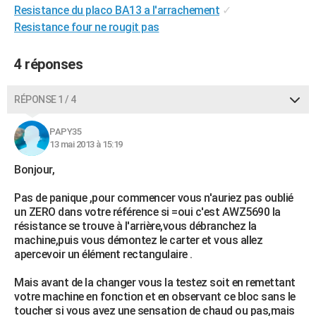
Resistance du placo BA13 a l'arrachement
✓
City break
Voyage de noces
Climat
Destinations
Voyage nature
Forum
+
PHOTO
Resistance four ne rougit pas
GUIDES D'ACHAT
4 réponses
BONS PLANS
RÉPONSE 1 / 4
CARTE DE VOEUX
Carte Bonne année
Carte Pâques
Carte de Noël
Carte Saint-Valentin
Carte d'anniversaire
DICTIONNAIRE
PAPY35
13 mai 2013 à 15:19
Biographies
Expressions
Dictionnaire
Citations
Proverbes
PROGRAMME TV
Bonjour,
COPAINS D'AVANT
Pas de panique ,pour commencer vous n'auriez pas oublié
un ZERO dans votre référence si =oui c'est AWZ5690 la
Se connecter
Collèges
Universités
Service militaire
S'inscrire
Lycées
Primaires
Entreprises
Avis de recherche
AVIS DE DÉCÈS
résistance se trouve à l'arrière,vous débranchez la
machine,puis vous démontez le carter et vous allez
FORUM
apercevoir un élément rectangulaire .
Lifestyle
Sport
Television
Cinema
Bricolage
Culture
Auto
Voyage
Mais avant de la changer vous la testez soit en remettant
votre machine en fonction et en observant ce bloc sans le
toucher si vous avez une sensation de chaud ou pas,mais