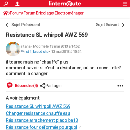
ACTUALITÉS
Forum
Forum Bricolage
Connexion
Electroménager
S'inscrire
Rechercher
Société
Education
Villes
Politique
Faits Divers
Monde
+
SPORT
Sujet Précédent
Sujet Suivant
Football
Cyclisme
Forum
Coupe du monde 2026
Tennis
Rugby
CULTURE
Resistance SL whirpoll AWZ 569
TNT
Cinéma
Musique
Programme TV
Streaming
Sorties cinéma
+
FINANCE
altana
-
Modifié le 13 mai 2013 à 14:52
stf_la sudiste
-
13 mai 2013 à 15:54
Impôts
Immobilier
Banque
Crédit
Retraite
Epargne
Risques naturels par ville
Assurance
AUTO
il tourne mais ne "chauffe" plus
Réserver un essai
Berlines
Forum auto
Essais
Citadines
SUV
+
HIGH-TECH
comment savoir si c'est la résistance, où se trouve t elle?
comment la changer
Meilleur smartphone
Ordinateurs
Guide high-tech
Mobiles
Internet
Jeux vidéo
+
BRICOLAGE
Répondre (4)
Partager
Aménagement intérieur
Cuisine
Jardinage
+
Forum
Extérieur
Salle de bains
Rangement
WEEK-END
A voir également:
Escapades
Expositions
Week-end nature
Guides de France
Patrimoine
Musées
+
LIFESTYLE
Resistance SL whirpoll AWZ 569
Bien-être
Mode
+
Art de vivre
Loisirs
Modes de vie
Changer resistance chauffe eau
SANTE
Résistance arrachement placo ba13
Guide de la santé
Médicaments
+
Alimentation
Maladies
Sommeil
VOYAGE
Résistance four déformée pourquoi
✓