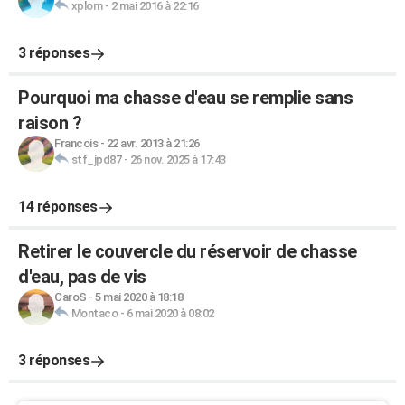
xplom
-
2 mai 2016 à 22:16
3 réponses
Pourquoi ma chasse d'eau se remplie sans
raison ?
Francois
-
22 avr. 2013 à 21:26
stf_jpd87
-
26 nov. 2025 à 17:43
14 réponses
Retirer le couvercle du réservoir de chasse
d'eau, pas de vis
CaroS
-
5 mai 2020 à 18:18
Montaco
-
6 mai 2020 à 08:02
3 réponses