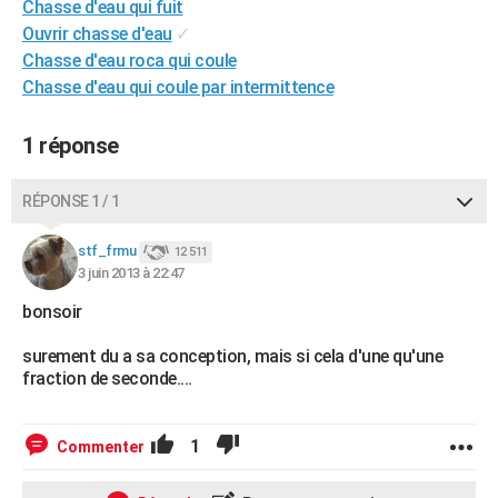
Chasse d'eau qui fuit
City break
Voyage de noces
Climat
Destinations
Voyage nature
Forum
+
PHOTO
Ouvrir chasse d'eau
✓
Chasse d'eau roca qui coule
GUIDES D'ACHAT
Chasse d'eau qui coule par intermittence
BONS PLANS
1 réponse
CARTE DE VOEUX
Carte Bonne année
Carte Pâques
Carte de Noël
Carte Saint-Valentin
Carte d'anniversaire
RÉPONSE 1 / 1
DICTIONNAIRE
Biographies
Expressions
Dictionnaire
Citations
Proverbes
stf_frmu
PROGRAMME TV
12 511
3 juin 2013 à 22:47
COPAINS D'AVANT
bonsoir
Se connecter
Collèges
Universités
Service militaire
S'inscrire
Lycées
Primaires
Entreprises
Avis de recherche
AVIS DE DÉCÈS
surement du a sa conception, mais si cela d'une qu'une
fraction de seconde....
FORUM
Lifestyle
Sport
Television
Cinema
Bricolage
Culture
Auto
Voyage
1
Commenter