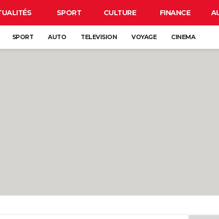
TUALITÉS
SPORT
CULTURE
FINANCE
A
SPORT
AUTO
TELEVISION
VOYAGE
CINEMA