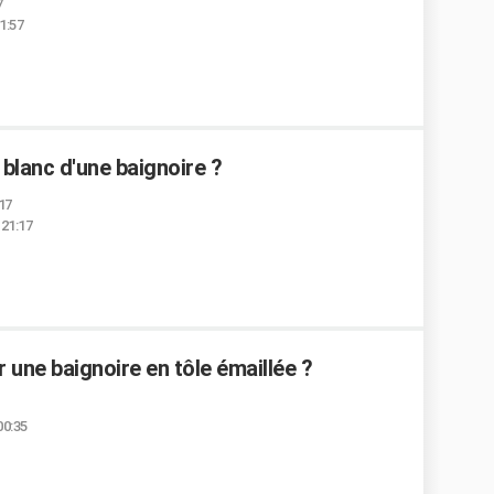
7
21:57
blanc d'une baignoire ?
:17
 21:17
une baignoire en tôle émaillée ?
00:35