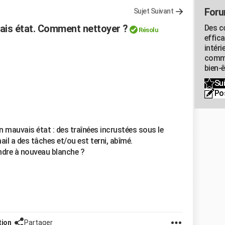
Foru
Sujet Suivant
vais état. Comment nettoyer ?
Des c
Résolu
effic
intéri
commu
bien-
Sui
Po
en mauvais état : des traînées incrustées sous le
mail a des tâches et/ou est terni, abîmé.
rendre à nouveau blanche ?
tion
Partager