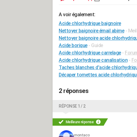
A voir également:
Acide chlorhydrique baignoire
Nettoyer baignoire émail abime
- Mei
Nettoyer baignoire acide chlorhydriq
Acide borique
- Guide
Acide chlorhydrique carrelage
-
Forum
Acide chlorhydrique canalisation
-
Fo
Taches blanches d'acide chlorhydriqu
Décaper tomettes acide chlorhydriqu
2 réponses
RÉPONSE 1 / 2
Meilleure réponse
montaco