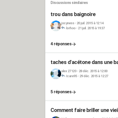
Discussions similaires
trou dans baignoire
jocyness
-
20 juil. 2015 à 12:14
lorhoo
-
21 juil. 2015 à 19:37
4 réponses
taches d'acétone dans une b
alex 27120
-
28 déc. 2015 à 12:00
Icare95
-
29 déc. 2015 à 12:27
5 réponses
Comment faire briller une viei