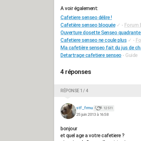
A voir également:
Cafetiere senseo délire !
Cafetière senseo bloquée
✓
-
Forum 
Ouverture dosette Senseo quadrante
Cafetiere senseo ne coule plus
✓
-
Fo
Ma cafetière senseo fait du jus de c
Detartrage cafetiere senseo
- Guide
4 réponses
RÉPONSE 1 / 4
stf_frmu
12 511
25 juin 2013 à 16:58
bonjour
et quel age a votre cafetiere ?