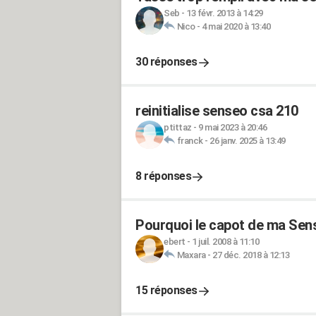
Seb
-
13 févr. 2013 à 14:29
Nico
-
4 mai 2020 à 13:40
30 réponses
reinitialise senseo csa 210
ptittaz
-
9 mai 2023 à 20:46
franck
-
26 janv. 2025 à 13:49
8 réponses
Pourquoi le capot de ma Sens
ebert
-
1 juil. 2008 à 11:10
Maxara
-
27 déc. 2018 à 12:13
15 réponses