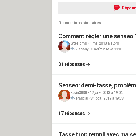
Répond
Discussions similaires
Comment régler une senseo 
Steflcms
-
1 mai 2013 à 10:40
Jacany
-
3 août 2025 à 11:01
31 réponses
Senseo: demi-tasse, problème
kevin3838
-
17 janv. 2013 à 19:04
Pascal
-
31 oct. 2019 à 19:53
17 réponses
Tasse trop rempli avec ma s