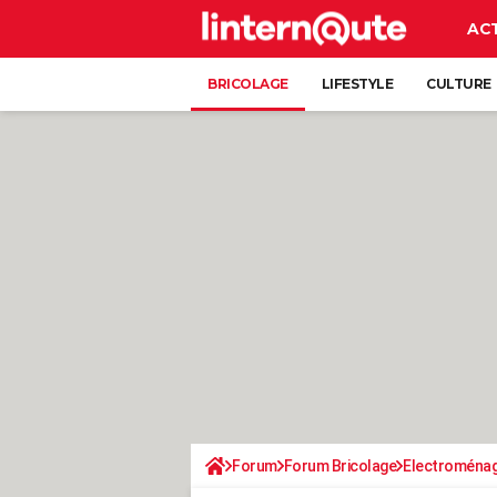
AC
BRICOLAGE
LIFESTYLE
CULTURE
Forum
Forum Bricolage
Electroména