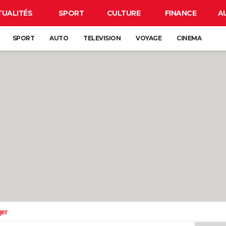
TUALITÉS
SPORT
CULTURE
FINANCE
A
SPORT
AUTO
TELEVISION
VOYAGE
CINEMA
ger