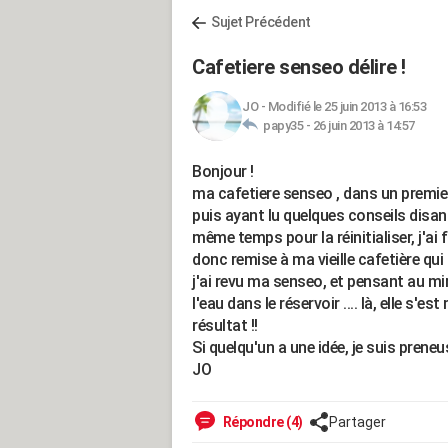
Sujet Précédent
Cafetiere senseo délire !
JO
-
Modifié le 25 juin 2013 à 16:53
papy35 -
26 juin 2013 à 14:57
Bonjour !
ma cafetiere senseo , dans un premier
puis ayant lu quelques conseils disan
même temps pour la réinitialiser, j'ai 
donc remise à ma vieille cafetière qui
j'ai revu ma senseo, et pensant au mir
l'eau dans le réservoir .... là, elle s
résultat !!
Si quelqu'un a une idée, je suis preneus
JO
Répondre (4)
Partager