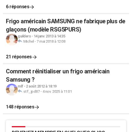
6 réponses
Frigo américain SAMSUNG ne fabrique plus de
glaçons (modèle RSG5PURS)
guilders
-
14 janv. 2013 à 14:35
Michel
-
7 mai 2018 à 12:08
21 réponses
Comment réinitialiser un frigo américain
Samsung ?
mlf
-
2 août 2012 à 18:19
stf_jpd87
-
4 nov. 2025 à 11:01
148 réponses