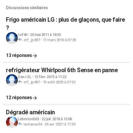
Discussions similaires
Frigo américain LG : plus de glaçons, que faire
?
tof40
-
20 mai 2011 à 18:53
stf_jpd87
-
17 mars 2016 à 07:20
13 réponses
refrigérateur Whirlpool 6th Sense en panne
Dan.I.EL
-
12 févr. 2015 à 11:22
stf_jpd87
-
15 août 2025 à 07:52
12 réponses
Dégradé américain
Lebreton563
-
22 juil. 2018 à 13:08
Iantanoe34
-
26 avr. 2021 à 17:29