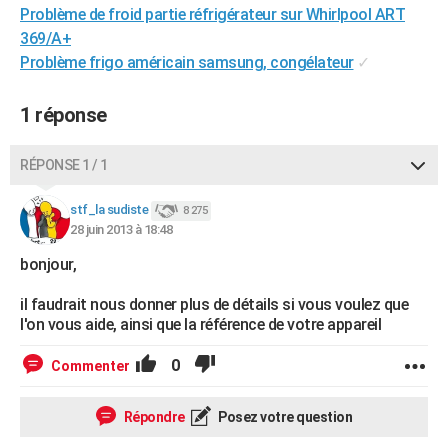
Problème de froid partie réfrigérateur sur Whirlpool ART
City break
Voyage de noces
Climat
Destinations
Voyage nature
Forum
+
PHOTO
369/A+
Problème frigo américain samsung, congélateur
✓
GUIDES D'ACHAT
BONS PLANS
1 réponse
CARTE DE VOEUX
RÉPONSE 1 / 1
Carte Bonne année
Carte Pâques
Carte de Noël
Carte Saint-Valentin
Carte d'anniversaire
DICTIONNAIRE
stf_la sudiste
8 275
Biographies
Expressions
Dictionnaire
Citations
Proverbes
PROGRAMME TV
28 juin 2013 à 18:48
bonjour,
COPAINS D'AVANT
Se connecter
Collèges
Universités
Service militaire
S'inscrire
Lycées
Primaires
Entreprises
Avis de recherche
il faudrait nous donner plus de détails si vous voulez que
AVIS DE DÉCÈS
l'on vous aide, ainsi que la référence de votre appareil
FORUM
0
Commenter
Lifestyle
Sport
Television
Cinema
Bricolage
Culture
Auto
Voyage
Répondre
Posez votre question