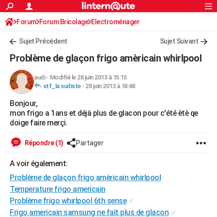
ACTUALITÉS
Forum
Forum Bricolage
Connexion
Electroménager
S'inscrire
Rechercher
Société
Education
Villes
Politique
Faits Divers
Monde
+
SPORT
Sujet Précédent
Sujet Suivant
Football
Cyclisme
Forum
Coupe du monde 2026
Tennis
Rugby
CULTURE
Problème de glaçon frigo amèricain whirlpool
TNT
Cinéma
Musique
Programme TV
Streaming
Sorties cinéma
+
FINANCE
audi
-
Modifié le 28 juin 2013 à 15:15
stf_la sudiste
-
28 juin 2013 à 18:48
Impôts
Immobilier
Banque
Crédit
Retraite
Epargne
Risques naturels par ville
Assurance
AUTO
Bonjour,
Réserver un essai
Berlines
Forum auto
Essais
Citadines
SUV
+
HIGH-TECH
mon frigo a 1ans et déjà plus de glacon pour c'été ètè qe
doige faire merçi.
Meilleur smartphone
Ordinateurs
Guide high-tech
Mobiles
Internet
Jeux vidéo
+
BRICOLAGE
Répondre (1)
Partager
Aménagement intérieur
Cuisine
Jardinage
+
Forum
Extérieur
Salle de bains
Rangement
WEEK-END
A voir également:
Escapades
Expositions
Week-end nature
Guides de France
Patrimoine
Musées
+
LIFESTYLE
Problème de glaçon frigo amèricain whirlpool
Bien-être
Mode
+
Art de vivre
Loisirs
Modes de vie
Temperature frigo americain
SANTE
Problème frigo whirlpool 6th sense
✓
Guide de la santé
Médicaments
+
Alimentation
Maladies
Sommeil
VOYAGE
Frigo americain samsung ne fait plus de glacon
✓