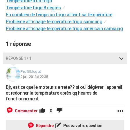
Température d'un frigo
City break
Voyage de noces
Climat
Destinations
Voyage nature
Forum
+
PHOTO
Température frigo 8 degrés
✓
En combien de temps un frigo atteint sa température
GUIDES D'ACHAT
Problème affichage température frigo samsung
✓
Problème affichage température frigo américain samsung
BONS PLANS
CARTE DE VOEUX
1 réponse
Carte Bonne année
Carte Pâques
Carte de Noël
Carte Saint-Valentin
Carte d'anniversaire
DICTIONNAIRE
RÉPONSE 1 / 1
Biographies
Expressions
Dictionnaire
Citations
Proverbes
PROGRAMME TV
Profil bloqué
2 juil. 2013 à 22:35
COPAINS D'AVANT
Bjr, est ce que le moteur s arrete?? si oui dégivrer l appareil
Se connecter
Collèges
Universités
Service militaire
S'inscrire
Lycées
Primaires
Entreprises
Avis de recherche
AVIS DE DÉCÈS
et redonner la température après qq heures de
fonctionnement
FORUM
0
Commenter
Lifestyle
Sport
Television
Cinema
Bricolage
Culture
Auto
Voyage
Répondre
Posez votre question