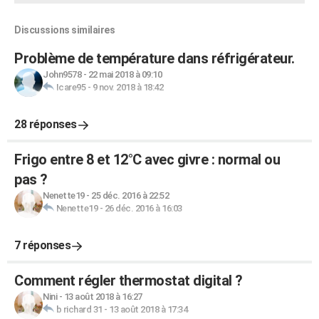
Discussions similaires
Problème de température dans réfrigérateur.
John9578
-
22 mai 2018 à 09:10
Icare95
-
9 nov. 2018 à 18:42
28 réponses
Frigo entre 8 et 12°C avec givre : normal ou
pas ?
Nenette19
-
25 déc. 2016 à 22:52
Nenette19
-
26 déc. 2016 à 16:03
7 réponses
Comment régler thermostat digital ?
Nini
-
13 août 2018 à 16:27
b richard 31
-
13 août 2018 à 17:34