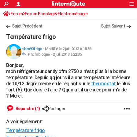
ACTUALITÉS
Forum
Forum Bricolage
Connexion
Electroménager
S'inscrire
Rechercher
Société
Education
Villes
Politique
Faits Divers
Monde
+
SPORT
Sujet Précédent
Sujet Suivant
Football
Cyclisme
Forum
Coupe du monde 2026
Tennis
Rugby
CULTURE
Température frigo
TNT
Cinéma
Musique
Programme TV
Streaming
Sorties cinéma
+
FINANCE
clem93frigo
-
Modifié le 2 juil. 2013 à 18:56
Profil bloqué -
2 juil. 2013 à 22:35
Impôts
Immobilier
Banque
Crédit
Retraite
Epargne
Risques naturels par ville
Assurance
AUTO
Bonjour,
Réserver un essai
Berlines
Forum auto
Essais
Citadines
SUV
+
HIGH-TECH
mon réfrigérateur candy cfm 2750 a n'est plus à la bonne
température. Depuis qq jours il a une température intérieure
Meilleur smartphone
Ordinateurs
Guide high-tech
Mobiles
Internet
Jeux vidéo
+
BRICOLAGE
de 10/12 degré même en le réglant sur le
thermostat
le plus
fort (5). Que dois je faire ? Qqun a t il une idée pour m'aider
Aménagement intérieur
Cuisine
Jardinage
+
Forum
Extérieur
Salle de bains
Rangement
WEEK-END
? Merci.
Escapades
Expositions
Week-end nature
Guides de France
Patrimoine
Musées
+
LIFESTYLE
Répondre (1)
Partager
Bien-être
Mode
+
Art de vivre
Loisirs
Modes de vie
SANTE
A voir également:
Température frigo
Guide de la santé
Médicaments
+
Alimentation
Maladies
Sommeil
VOYAGE